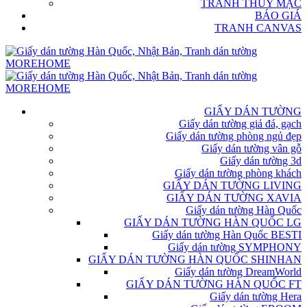
TRANH THỦY MẶC
BÁO GIÁ
TRANH CANVAS
GIẤY DÁN TƯỜNG
Giấy dán tường giả đá, gạch
Giấy dán tường phòng ngủ đẹp
Giấy dán tường vân gỗ
Giấy dán tường 3d
Giấy dán tường phòng khách
GIẤY DÁN TƯỜNG LIVING
GIẤY DÁN TƯỜNG XAVIA
Giấy dán tường Hàn Quốc
GIẤY DÁN TƯỜNG HÀN QUỐC LG
Giấy dán tường Hàn Quốc BESTI
Giấy dán tường SYMPHONY
GIẤY DÁN TƯỜNG HÀN QUỐC SHINHAN
Giấy dán tường DreamWorld
GIẤY DÁN TƯỜNG HÀN QUỐC FT
Giấy dán tường Hera