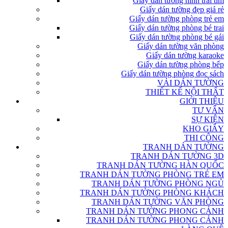
Giấy dán tường hình trái tim
Giấy dán tường đẹp giá rẻ
Giấy dán tường phòng trẻ em
Giấy dán tường phòng bé trai
Giấy dán tường phòng bé gái
Giấy dán tường văn phòng
Giấy dán tường karaoke
Giấy dán tường phòng bếp
Giấy dán tường phòng đọc sách
VẢI DÁN TƯỜNG
THIẾT KẾ NỘI THẤT
GIỚI THIỆU
TƯ VẤN
SỰ KIỆN
KHO GIẤY
THI CÔNG
TRANH DÁN TƯỜNG
TRANH DÁN TƯỜNG 3D
TRANH DÁN TƯỜNG HÀN QUỐC
TRANH DÁN TƯỜNG PHÒNG TRẺ EM
TRANH DÁN TƯỜNG PHÒNG NGỦ
TRANH DÁN TƯỜNG PHÒNG KHÁCH
TRANH DÁN TƯỜNG VĂN PHÒNG
TRANH DÁN TƯỜNG PHONG CẢNH
TRANH DÁN TƯỜNG PHONG CẢNH