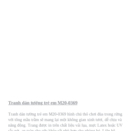
Tranh dán tường trẻ em M20-0369
Tranh dán tường trẻ em M20-0369 hình chú thỏ chơi đùa trong rừng
với tông mầu trầm sẽ mang lại một không gian xinh tươi, dễ chịu và
năng động. Trang được in trên chất liệu vải lụa, mực Latex hoặc UV
sắc nét, an toàn cho sức khỏe rất phù hợp cho phòng bé. Liên hệ