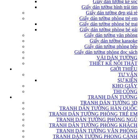
Giấy dán tường kẻ sọc
Giấy dán tường hình trái tim
Giấy dán tường đẹp giá rẻ
Giấy dán tường phòng trẻ em
Giấy dán tường phòng bé trai
Giấy dán tường phòng bé gái
Giấy dán tường văn phòng
Giấy dán tường karaoke
Giấy dán tường phòng bếp
Giấy dán tường phòng đọc sách
VẢI DÁN TƯỜNG
THIẾT KẾ NỘI THẤT
GIỚI THIỆU
TƯ VẤN
SỰ KIỆN
KHO GIẤY
THI CÔNG
TRANH DÁN TƯỜNG
TRANH DÁN TƯỜNG 3D
TRANH DÁN TƯỜNG HÀN QUỐC
TRANH DÁN TƯỜNG PHÒNG TRẺ EM
TRANH DÁN TƯỜNG PHÒNG NGỦ
TRANH DÁN TƯỜNG PHÒNG KHÁCH
TRANH DÁN TƯỜNG VĂN PHÒNG
TRANH DÁN TƯỜNG PHONG CẢNH