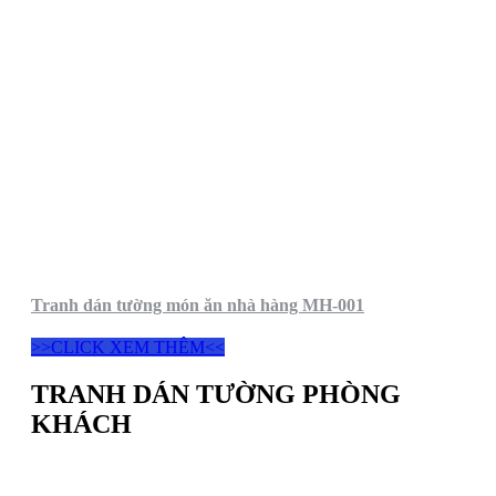
Tranh dán tường món ăn nhà hàng MH-001
>>CLICK XEM THÊM<<
TRANH DÁN TƯỜNG PHÒNG
KHÁCH