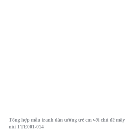
Tổng hợp mẫu tranh dán tường trẻ em với chủ đề mây
núi TTE001-014