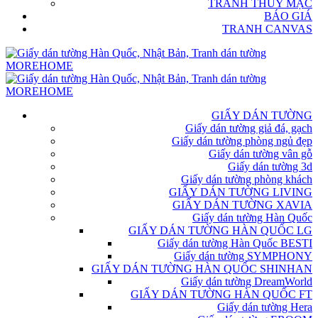
TRANH THỦY MẶC
BÁO GIÁ
TRANH CANVAS
GIẤY DÁN TƯỜNG
Giấy dán tường giả đá, gạch
Giấy dán tường phòng ngủ đẹp
Giấy dán tường vân gỗ
Giấy dán tường 3d
Giấy dán tường phòng khách
GIẤY DÁN TƯỜNG LIVING
GIẤY DÁN TƯỜNG XAVIA
Giấy dán tường Hàn Quốc
GIẤY DÁN TƯỜNG HÀN QUỐC LG
Giấy dán tường Hàn Quốc BESTI
Giấy dán tường SYMPHONY
GIẤY DÁN TƯỜNG HÀN QUỐC SHINHAN
Giấy dán tường DreamWorld
GIẤY DÁN TƯỜNG HÀN QUỐC FT
Giấy dán tường Hera