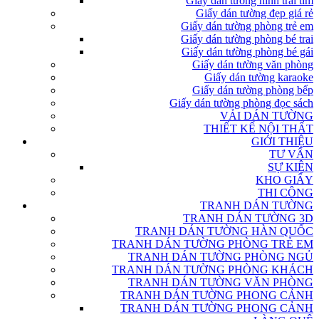
Giấy dán tường hình trái tim
Giấy dán tường đẹp giá rẻ
Giấy dán tường phòng trẻ em
Giấy dán tường phòng bé trai
Giấy dán tường phòng bé gái
Giấy dán tường văn phòng
Giấy dán tường karaoke
Giấy dán tường phòng bếp
Giấy dán tường phòng đọc sách
VẢI DÁN TƯỜNG
THIẾT KẾ NỘI THẤT
GIỚI THIỆU
TƯ VẤN
SỰ KIỆN
KHO GIẤY
THI CÔNG
TRANH DÁN TƯỜNG
TRANH DÁN TƯỜNG 3D
TRANH DÁN TƯỜNG HÀN QUỐC
TRANH DÁN TƯỜNG PHÒNG TRẺ EM
TRANH DÁN TƯỜNG PHÒNG NGỦ
TRANH DÁN TƯỜNG PHÒNG KHÁCH
TRANH DÁN TƯỜNG VĂN PHÒNG
TRANH DÁN TƯỜNG PHONG CẢNH
TRANH DÁN TƯỜNG PHONG CẢNH