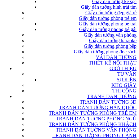
Giấy dán tường kẻ sọc
Giấy dán tường hình trái tim
Giấy dán tường đẹp giá rẻ
Giấy dán tường phòng trẻ em
Giấy dán tường phòng bé trai
Giấy dán tường phòng bé gái
Giấy dán tường văn phòng
Giấy dán tường karaoke
Giấy dán tường phòng bếp
Giấy dán tường phòng đọc sách
VẢI DÁN TƯỜNG
THIẾT KẾ NỘI THẤT
GIỚI THIỆU
TƯ VẤN
SỰ KIỆN
KHO GIẤY
THI CÔNG
TRANH DÁN TƯỜNG
TRANH DÁN TƯỜNG 3D
TRANH DÁN TƯỜNG HÀN QUỐC
TRANH DÁN TƯỜNG PHÒNG TRẺ EM
TRANH DÁN TƯỜNG PHÒNG NGỦ
TRANH DÁN TƯỜNG PHÒNG KHÁCH
TRANH DÁN TƯỜNG VĂN PHÒNG
TRANH DÁN TƯỜNG PHONG CẢNH