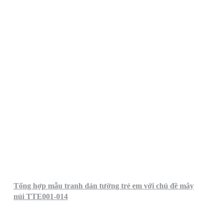
Tổng hợp mẫu tranh dán tường trẻ em với chủ đề mây
núi TTE001-014