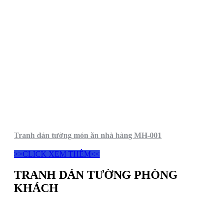
Tranh dán tường món ăn nhà hàng MH-001
>>CLICK XEM THÊM<<
TRANH DÁN TƯỜNG PHÒNG
KHÁCH