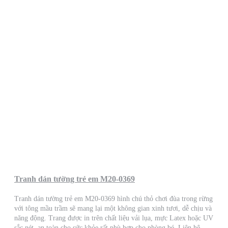
Tranh dán tường trẻ em M20-0369
Tranh dán tường trẻ em M20-0369 hình chú thỏ chơi đùa trong rừng
với tông mầu trầm sẽ mang lại một không gian xinh tươi, dễ chịu và
năng động. Trang được in trên chất liệu vải lụa, mực Latex hoặc UV
sắc nét, an toàn cho sức khỏe rất phù hợp cho phòng bé. Liên hệ