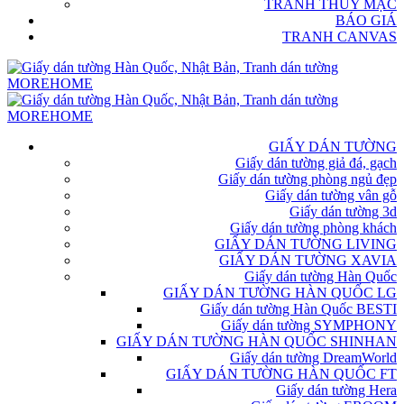
TRANH THỦY MẶC
BÁO GIÁ
TRANH CANVAS
GIẤY DÁN TƯỜNG
Giấy dán tường giả đá, gạch
Giấy dán tường phòng ngủ đẹp
Giấy dán tường vân gỗ
Giấy dán tường 3d
Giấy dán tường phòng khách
GIẤY DÁN TƯỜNG LIVING
GIẤY DÁN TƯỜNG XAVIA
Giấy dán tường Hàn Quốc
GIẤY DÁN TƯỜNG HÀN QUỐC LG
Giấy dán tường Hàn Quốc BESTI
Giấy dán tường SYMPHONY
GIẤY DÁN TƯỜNG HÀN QUỐC SHINHAN
Giấy dán tường DreamWorld
GIẤY DÁN TƯỜNG HÀN QUỐC FT
Giấy dán tường Hera