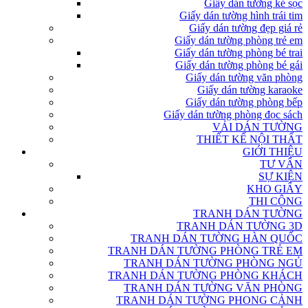
Giấy dán tường kẻ sọc
Giấy dán tường hình trái tim
Giấy dán tường đẹp giá rẻ
Giấy dán tường phòng trẻ em
Giấy dán tường phòng bé trai
Giấy dán tường phòng bé gái
Giấy dán tường văn phòng
Giấy dán tường karaoke
Giấy dán tường phòng bếp
Giấy dán tường phòng đọc sách
VẢI DÁN TƯỜNG
THIẾT KẾ NỘI THẤT
GIỚI THIỆU
TƯ VẤN
SỰ KIỆN
KHO GIẤY
THI CÔNG
TRANH DÁN TƯỜNG
TRANH DÁN TƯỜNG 3D
TRANH DÁN TƯỜNG HÀN QUỐC
TRANH DÁN TƯỜNG PHÒNG TRẺ EM
TRANH DÁN TƯỜNG PHÒNG NGỦ
TRANH DÁN TƯỜNG PHÒNG KHÁCH
TRANH DÁN TƯỜNG VĂN PHÒNG
TRANH DÁN TƯỜNG PHONG CẢNH