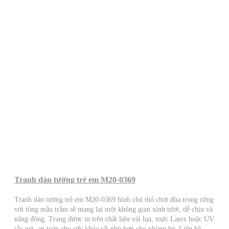
Tranh dán tường trẻ em M20-0369
Tranh dán tường trẻ em M20-0369 hình chú thỏ chơi đùa trong rừng
với tông mầu trầm sẽ mang lại một không gian xinh tươi, dễ chịu và
năng động. Trang được in trên chất liệu vải lụa, mực Latex hoặc UV
sắc nét, an toàn cho sức khỏe rất phù hợp cho phòng bé. Liên hệ