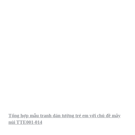
Tổng hợp mẫu tranh dán tường trẻ em với chủ đề mây
núi TTE001-014