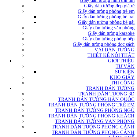
Giấy dán tường hình trái tim
Giấy dán tường đẹp giá rẻ
Giấy dán tường phòng trẻ em
Giấy dán tường phòng bé trai
Giấy dán tường phòng bé gái
Giấy dán tường văn phòng
Giấy dán tường karaoke
Giấy dán tường phòng bếp
Giấy dán tường phòng đọc sách
VẢI DÁN TƯỜNG
THIẾT KẾ NỘI THẤT
GIỚI THIỆU
TƯ VẤN
SỰ KIỆN
KHO GIẤY
THI CÔNG
TRANH DÁN TƯỜNG
TRANH DÁN TƯỜNG 3D
TRANH DÁN TƯỜNG HÀN QUỐC
TRANH DÁN TƯỜNG PHÒNG TRẺ EM
TRANH DÁN TƯỜNG PHÒNG NGỦ
TRANH DÁN TƯỜNG PHÒNG KHÁCH
TRANH DÁN TƯỜNG VĂN PHÒNG
TRANH DÁN TƯỜNG PHONG CẢNH
TRANH DÁN TƯỜNG PHONG CẢNH