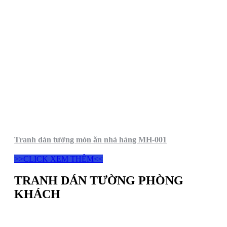
Tranh dán tường món ăn nhà hàng MH-001
>>CLICK XEM THÊM<<
TRANH DÁN TƯỜNG PHÒNG
KHÁCH