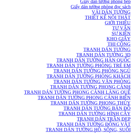
Giấy dán tường phòng bếp
Giấy dán tường phòng đọc sách
VẢI DÁN TƯỜNG
THIẾT KẾ NỘI THẤT
GIỚI THIỆU
TƯ VẤN
SỰ KIỆN
KHO GIẤY
THI CÔNG
TRANH DÁN TƯỜNG
TRANH DÁN TƯỜNG 3D
TRANH DÁN TƯỜNG HÀN QUỐC
TRANH DÁN TƯỜNG PHÒNG TRẺ EM
TRANH DÁN TƯỜNG PHÒNG NGỦ
TRANH DÁN TƯỜNG PHÒNG KHÁCH
TRANH DÁN TƯỜNG VĂN PHÒNG
TRANH DÁN TƯỜNG PHONG CẢNH
TRANH DÁN TƯỜNG PHONG CẢNH LÀNG QUÊ
TRANH DÁN TƯỜNG PHONG CẢNH BIỂN
TRANH DÁN TƯỜNG PHONG THỦY
TRANH DÁN TƯỜNG BẢN ĐỒ
TRANH DÁN TƯỜNG HÌNH CÂY
TRANH DÁN TRẦN ĐẸP
TRANH DÁN TƯỜNG ĐỘNG VẬT
TRANH DÁN TƯỜNG HỒ, SÔNG, SUỐI