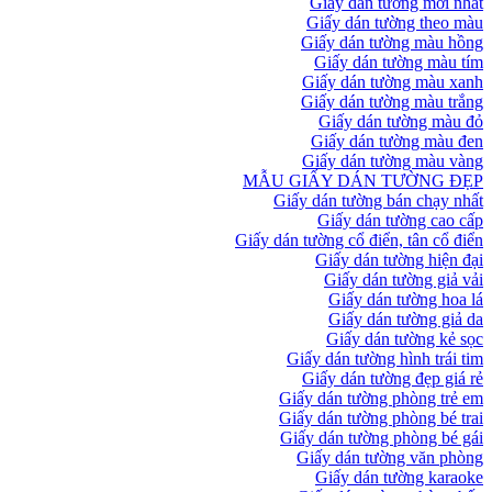
Giấy dán tường mới nhất
Giấy dán tường theo màu
Giấy dán tường màu hồng
Giấy dán tường màu tím
Giấy dán tường màu xanh
Giấy dán tường màu trắng
Giấy dán tường màu đỏ
Giấy dán tường màu đen
Giấy dán tường màu vàng
MẪU GIẤY DÁN TƯỜNG ĐẸP
Giấy dán tường bán chạy nhất
Giấy dán tường cao cấp
Giấy dán tường cổ điển, tân cổ điển
Giấy dán tường hiện đại
Giấy dán tường giả vải
Giấy dán tường hoa lá
Giấy dán tường giả da
Giấy dán tường kẻ sọc
Giấy dán tường hình trái tim
Giấy dán tường đẹp giá rẻ
Giấy dán tường phòng trẻ em
Giấy dán tường phòng bé trai
Giấy dán tường phòng bé gái
Giấy dán tường văn phòng
Giấy dán tường karaoke