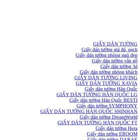
GIẤY DÁN TƯỜNG
Giấy dán tường giả đá, gạch
Giấy dán tường phòng ngủ đẹp
Giấy dán tường vân gỗ
Giấy dán tường 3d
Giấy dán tường phòng khách
GIẤY DÁN TƯỜNG LIVING
GIẤY DÁN TƯỜNG XAVIA
Giấy dán tường Hàn Quốc
GIẤY DÁN TƯỜNG HÀN QUỐC LG
Giấy dán tường Hàn Quốc BESTI
Giấy dán tường SYMPHONY
GIẤY DÁN TƯỜNG HÀN QUỐC SHINHAN
Giấy dán tường DreamWorld
GIẤY DÁN TƯỜNG HÀN QUỐC FT
Giấy dán tường Hera
Giấy dán tường EROOM
Giấy dán tường DARAE