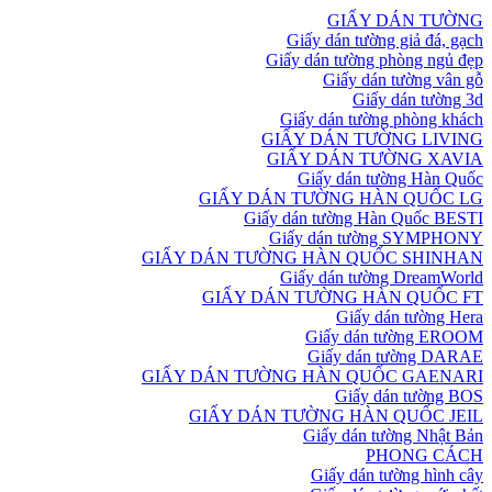
GIẤY DÁN TƯỜNG
Giấy dán tường giả đá, gạch
Giấy dán tường phòng ngủ đẹp
Giấy dán tường vân gỗ
Giấy dán tường 3d
Giấy dán tường phòng khách
GIẤY DÁN TƯỜNG LIVING
GIẤY DÁN TƯỜNG XAVIA
Giấy dán tường Hàn Quốc
GIẤY DÁN TƯỜNG HÀN QUỐC LG
Giấy dán tường Hàn Quốc BESTI
Giấy dán tường SYMPHONY
GIẤY DÁN TƯỜNG HÀN QUỐC SHINHAN
Giấy dán tường DreamWorld
GIẤY DÁN TƯỜNG HÀN QUỐC FT
Giấy dán tường Hera
Giấy dán tường EROOM
Giấy dán tường DARAE
GIẤY DÁN TƯỜNG HÀN QUỐC GAENARI
Giấy dán tường BOS
GIẤY DÁN TƯỜNG HÀN QUỐC JEIL
Giấy dán tường Nhật Bản
PHONG CÁCH
Giấy dán tường hình cây