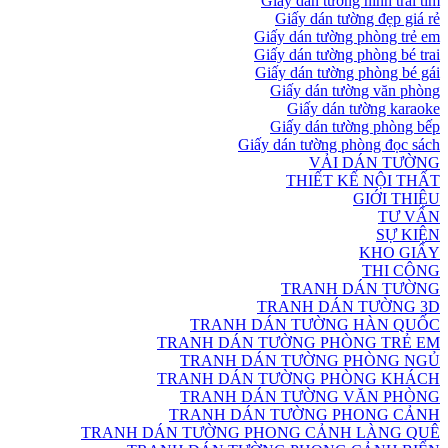
Giấy dán tường hình trái tim
Giấy dán tường đẹp giá rẻ
Giấy dán tường phòng trẻ em
Giấy dán tường phòng bé trai
Giấy dán tường phòng bé gái
Giấy dán tường văn phòng
Giấy dán tường karaoke
Giấy dán tường phòng bếp
Giấy dán tường phòng đọc sách
VẢI DÁN TƯỜNG
THIẾT KẾ NỘI THẤT
GIỚI THIỆU
TƯ VẤN
SỰ KIỆN
KHO GIẤY
THI CÔNG
TRANH DÁN TƯỜNG
TRANH DÁN TƯỜNG 3D
TRANH DÁN TƯỜNG HÀN QUỐC
TRANH DÁN TƯỜNG PHÒNG TRẺ EM
TRANH DÁN TƯỜNG PHÒNG NGỦ
TRANH DÁN TƯỜNG PHÒNG KHÁCH
TRANH DÁN TƯỜNG VĂN PHÒNG
TRANH DÁN TƯỜNG PHONG CẢNH
TRANH DÁN TƯỜNG PHONG CẢNH LÀNG QUÊ