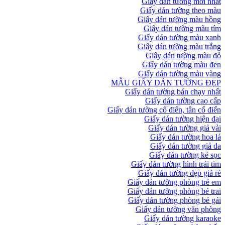
Giấy dán tường mới nhất
Giấy dán tường theo màu
Giấy dán tường màu hồng
Giấy dán tường màu tím
Giấy dán tường màu xanh
Giấy dán tường màu trắng
Giấy dán tường màu đỏ
Giấy dán tường màu đen
Giấy dán tường màu vàng
MẪU GIẤY DÁN TƯỜNG ĐẸP
Giấy dán tường bán chạy nhất
Giấy dán tường cao cấp
Giấy dán tường cổ điển, tân cổ điển
Giấy dán tường hiện đại
Giấy dán tường giả vải
Giấy dán tường hoa lá
Giấy dán tường giả da
Giấy dán tường kẻ sọc
Giấy dán tường hình trái tim
Giấy dán tường đẹp giá rẻ
Giấy dán tường phòng trẻ em
Giấy dán tường phòng bé trai
Giấy dán tường phòng bé gái
Giấy dán tường văn phòng
Giấy dán tường karaoke