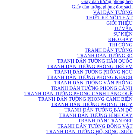
Giấy dán tường phòng bếp
Giấy dán tường phòng đọc sách
VẢI DÁN TƯỜNG
THIẾT KẾ NỘI THẤT
GIỚI THIỆU
TƯ VẤN
SỰ KIỆN
KHO GIẤY
THI CÔNG
TRANH DÁN TƯỜNG
TRANH DÁN TƯỜNG 3D
TRANH DÁN TƯỜNG HÀN QUỐC
TRANH DÁN TƯỜNG PHÒNG TRẺ EM
TRANH DÁN TƯỜNG PHÒNG NGỦ
TRANH DÁN TƯỜNG PHÒNG KHÁCH
TRANH DÁN TƯỜNG VĂN PHÒNG
TRANH DÁN TƯỜNG PHONG CẢNH
TRANH DÁN TƯỜNG PHONG CẢNH LÀNG QUÊ
TRANH DÁN TƯỜNG PHONG CẢNH BIỂN
TRANH DÁN TƯỜNG PHONG THỦY
TRANH DÁN TƯỜNG BẢN ĐỒ
TRANH DÁN TƯỜNG HÌNH CÂY
TRANH DÁN TRẦN ĐẸP
TRANH DÁN TƯỜNG ĐỘNG VẬT
TRANH DÁN TƯỜNG HỒ, SÔNG, SUỐI