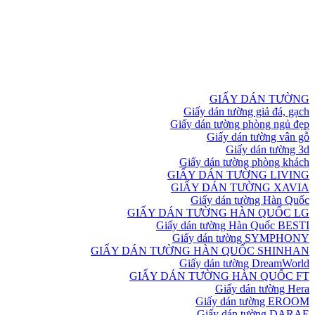
GIẤY DÁN TƯỜNG
Giấy dán tường giả đá, gạch
Giấy dán tường phòng ngủ đẹp
Giấy dán tường vân gỗ
Giấy dán tường 3d
Giấy dán tường phòng khách
GIẤY DÁN TƯỜNG LIVING
GIẤY DÁN TƯỜNG XAVIA
Giấy dán tường Hàn Quốc
GIẤY DÁN TƯỜNG HÀN QUỐC LG
Giấy dán tường Hàn Quốc BESTI
Giấy dán tường SYMPHONY
GIẤY DÁN TƯỜNG HÀN QUỐC SHINHAN
Giấy dán tường DreamWorld
GIẤY DÁN TƯỜNG HÀN QUỐC FT
Giấy dán tường Hera
Giấy dán tường EROOM
Giấy dán tường DARAE