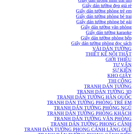
Giấy dán tường hình trái tim
Giấy dán tường đẹp giá rẻ
Giấy dán tường phòng trẻ em
Giấy dán tường phòng bé trai
Giấy dán tường phòng bé gái
Giấy dán tường văn phòng
Giấy dán tường karaoke
Giấy dán tường phòng bếp
Giấy dán tường phòng đọc sách
VẢI DÁN TƯỜNG
THIẾT KẾ NỘI THẤT
GIỚI THIỆU
TƯ VẤN
SỰ KIỆN
KHO GIẤY
THI CÔNG
TRANH DÁN TƯỜNG
TRANH DÁN TƯỜNG 3D
TRANH DÁN TƯỜNG HÀN QUỐC
TRANH DÁN TƯỜNG PHÒNG TRẺ EM
TRANH DÁN TƯỜNG PHÒNG NGỦ
TRANH DÁN TƯỜNG PHÒNG KHÁCH
TRANH DÁN TƯỜNG VĂN PHÒNG
TRANH DÁN TƯỜNG PHONG CẢNH
TRANH DÁN TƯỜNG PHONG CẢNH LÀNG QUÊ