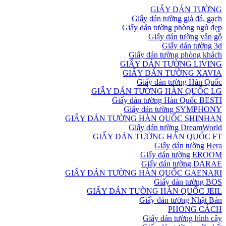
GIẤY DÁN TƯỜNG
Giấy dán tường giả đá, gạch
Giấy dán tường phòng ngủ đẹp
Giấy dán tường vân gỗ
Giấy dán tường 3d
Giấy dán tường phòng khách
GIẤY DÁN TƯỜNG LIVING
GIẤY DÁN TƯỜNG XAVIA
Giấy dán tường Hàn Quốc
GIẤY DÁN TƯỜNG HÀN QUỐC LG
Giấy dán tường Hàn Quốc BESTI
Giấy dán tường SYMPHONY
GIẤY DÁN TƯỜNG HÀN QUỐC SHINHAN
Giấy dán tường DreamWorld
GIẤY DÁN TƯỜNG HÀN QUỐC FT
Giấy dán tường Hera
Giấy dán tường EROOM
Giấy dán tường DARAE
GIẤY DÁN TƯỜNG HÀN QUỐC GAENARI
Giấy dán tường BOS
GIẤY DÁN TƯỜNG HÀN QUỐC JEIL
Giấy dán tường Nhật Bản
PHONG CÁCH
Giấy dán tường hình cây