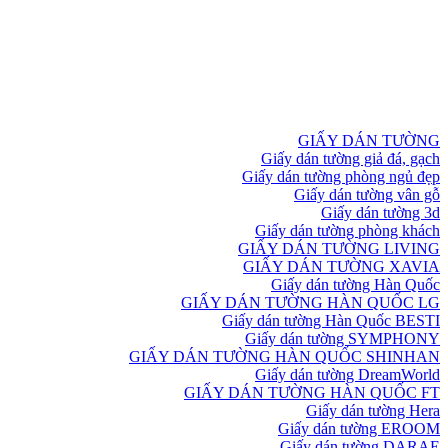
GIẤY DÁN TƯỜNG
Giấy dán tường giả đá, gạch
Giấy dán tường phòng ngủ đẹp
Giấy dán tường vân gỗ
Giấy dán tường 3d
Giấy dán tường phòng khách
GIẤY DÁN TƯỜNG LIVING
GIẤY DÁN TƯỜNG XAVIA
Giấy dán tường Hàn Quốc
GIẤY DÁN TƯỜNG HÀN QUỐC LG
Giấy dán tường Hàn Quốc BESTI
Giấy dán tường SYMPHONY
GIẤY DÁN TƯỜNG HÀN QUỐC SHINHAN
Giấy dán tường DreamWorld
GIẤY DÁN TƯỜNG HÀN QUỐC FT
Giấy dán tường Hera
Giấy dán tường EROOM
Giấy dán tường DARAE