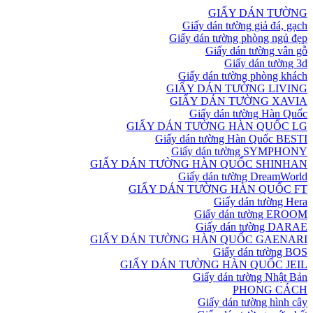
GIẤY DÁN TƯỜNG
Giấy dán tường giả đá, gạch
Giấy dán tường phòng ngủ đẹp
Giấy dán tường vân gỗ
Giấy dán tường 3d
Giấy dán tường phòng khách
GIẤY DÁN TƯỜNG LIVING
GIẤY DÁN TƯỜNG XAVIA
Giấy dán tường Hàn Quốc
GIẤY DÁN TƯỜNG HÀN QUỐC LG
Giấy dán tường Hàn Quốc BESTI
Giấy dán tường SYMPHONY
GIẤY DÁN TƯỜNG HÀN QUỐC SHINHAN
Giấy dán tường DreamWorld
GIẤY DÁN TƯỜNG HÀN QUỐC FT
Giấy dán tường Hera
Giấy dán tường EROOM
Giấy dán tường DARAE
GIẤY DÁN TƯỜNG HÀN QUỐC GAENARI
Giấy dán tường BOS
GIẤY DÁN TƯỜNG HÀN QUỐC JEIL
Giấy dán tường Nhật Bản
PHONG CÁCH
Giấy dán tường hình cây