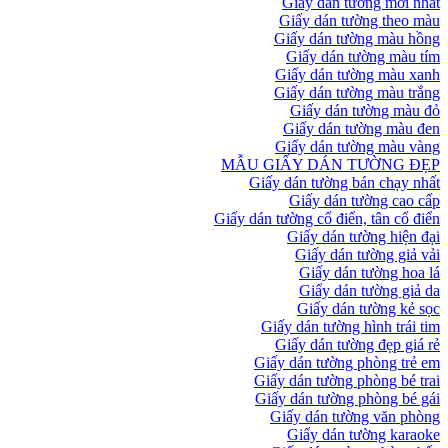
Giấy dán tường mới nhất
Giấy dán tường theo màu
Giấy dán tường màu hồng
Giấy dán tường màu tím
Giấy dán tường màu xanh
Giấy dán tường màu trắng
Giấy dán tường màu đỏ
Giấy dán tường màu đen
Giấy dán tường màu vàng
MẪU GIẤY DÁN TƯỜNG ĐẸP
Giấy dán tường bán chạy nhất
Giấy dán tường cao cấp
Giấy dán tường cổ điển, tân cổ điển
Giấy dán tường hiện đại
Giấy dán tường giả vải
Giấy dán tường hoa lá
Giấy dán tường giả da
Giấy dán tường kẻ sọc
Giấy dán tường hình trái tim
Giấy dán tường đẹp giá rẻ
Giấy dán tường phòng trẻ em
Giấy dán tường phòng bé trai
Giấy dán tường phòng bé gái
Giấy dán tường văn phòng
Giấy dán tường karaoke