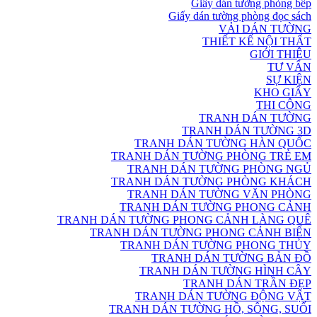
Giấy dán tường phòng bếp
Giấy dán tường phòng đọc sách
VẢI DÁN TƯỜNG
THIẾT KẾ NỘI THẤT
GIỚI THIỆU
TƯ VẤN
SỰ KIỆN
KHO GIẤY
THI CÔNG
TRANH DÁN TƯỜNG
TRANH DÁN TƯỜNG 3D
TRANH DÁN TƯỜNG HÀN QUỐC
TRANH DÁN TƯỜNG PHÒNG TRẺ EM
TRANH DÁN TƯỜNG PHÒNG NGỦ
TRANH DÁN TƯỜNG PHÒNG KHÁCH
TRANH DÁN TƯỜNG VĂN PHÒNG
TRANH DÁN TƯỜNG PHONG CẢNH
TRANH DÁN TƯỜNG PHONG CẢNH LÀNG QUÊ
TRANH DÁN TƯỜNG PHONG CẢNH BIỂN
TRANH DÁN TƯỜNG PHONG THỦY
TRANH DÁN TƯỜNG BẢN ĐỒ
TRANH DÁN TƯỜNG HÌNH CÂY
TRANH DÁN TRẦN ĐẸP
TRANH DÁN TƯỜNG ĐỘNG VẬT
TRANH DÁN TƯỜNG HỒ, SÔNG, SUỐI