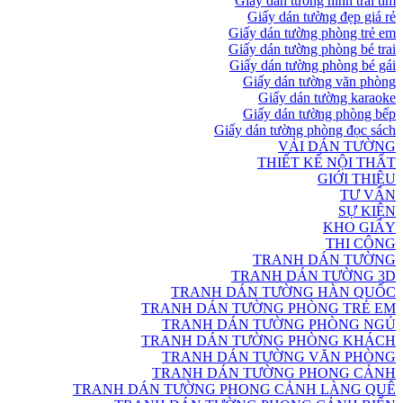
Giấy dán tường hình trái tim
Giấy dán tường đẹp giá rẻ
Giấy dán tường phòng trẻ em
Giấy dán tường phòng bé trai
Giấy dán tường phòng bé gái
Giấy dán tường văn phòng
Giấy dán tường karaoke
Giấy dán tường phòng bếp
Giấy dán tường phòng đọc sách
VẢI DÁN TƯỜNG
THIẾT KẾ NỘI THẤT
GIỚI THIỆU
TƯ VẤN
SỰ KIỆN
KHO GIẤY
THI CÔNG
TRANH DÁN TƯỜNG
TRANH DÁN TƯỜNG 3D
TRANH DÁN TƯỜNG HÀN QUỐC
TRANH DÁN TƯỜNG PHÒNG TRẺ EM
TRANH DÁN TƯỜNG PHÒNG NGỦ
TRANH DÁN TƯỜNG PHÒNG KHÁCH
TRANH DÁN TƯỜNG VĂN PHÒNG
TRANH DÁN TƯỜNG PHONG CẢNH
TRANH DÁN TƯỜNG PHONG CẢNH LÀNG QUÊ