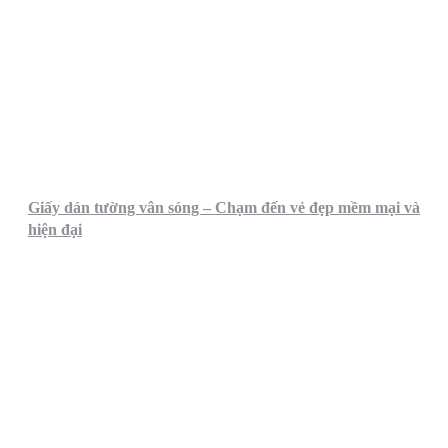
Giấy dán tường vân sóng – Chạm đến vẻ đẹp mềm mại và
hiện đại