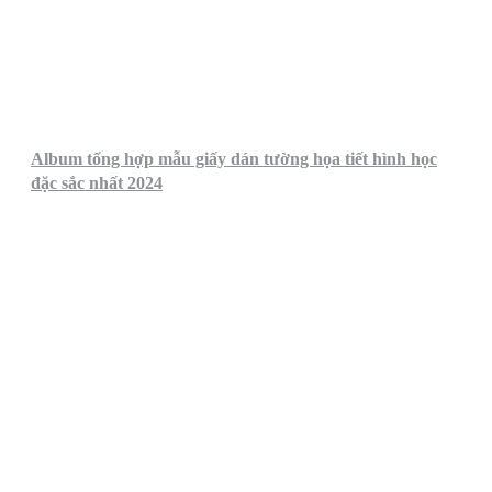
Album tổng hợp mẫu giấy dán tường họa tiết hình học
đặc sắc nhất 2024