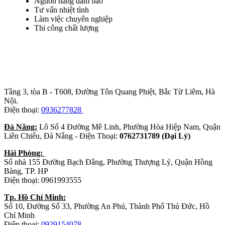
Nguồn hàng đảm bảo
Tư vấn nhiệt tình
Làm việc chuyên nghiệp
Thi công chất lượng
Trụ sở chính
:
Tầng 3, tòa B - T608, Đường Tôn Quang Phiệt, Bắc Từ Liêm, Hà
Nội.
Điện thoại:
0936277828
Đà Năng:
Lô Số 4 Đường Mê Linh, Phường Hòa Hiệp Nam, Quận
Liên Chiểu, Đà Nẵng - Điện Thoại:
0762731789 (Đại Lý)
Hải Phòng:
Số nhà 155 Đường Bạch Đằng, Phường Thượng Lý, Quận Hồng
Bàng, TP. HP
Điện thoại: 0961993555
Tp. Hồ Chí Minh:
Số 10, Đường Số 33, Phường An Phú, Thành Phố Thủ Đức, Hồ
Chí Minh
Điện thoại:
0929154078