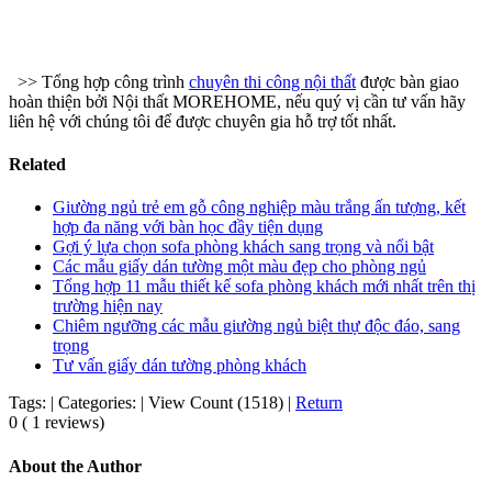
>> Tổng hợp công trình
chuyên thi công nội thất
được bàn giao
hoàn thiện bởi Nội thất MOREHOME, nếu quý vị cần tư vấn hãy
liên hệ với chúng tôi để được chuyên gia hỗ trợ tốt nhất.
Related
Giường ngủ trẻ em gỗ công nghiệp màu trắng ấn tượng, kết
hợp đa năng với bàn học đầy tiện dụng
Gợi ý lựa chọn sofa phòng khách sang trọng và nổi bật
Các mẫu giấy dán tường một màu đẹp cho phòng ngủ
Tổng hợp 11 mẫu thiết kế sofa phòng khách mới nhất trên thị
trường hiện nay
Chiêm ngưỡng các mẫu giường ngủ biệt thự độc đáo, sang
trọng
Tư vấn giấy dán tường phòng khách
Tags:
|
Categories:
|
View Count (1518)
|
Return
0 ( 1 reviews)
About the Author