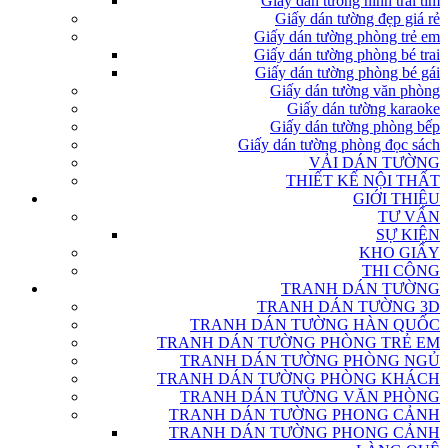
Giấy dán tường hình trái tim
Giấy dán tường đẹp giá rẻ
Giấy dán tường phòng trẻ em
Giấy dán tường phòng bé trai
Giấy dán tường phòng bé gái
Giấy dán tường văn phòng
Giấy dán tường karaoke
Giấy dán tường phòng bếp
Giấy dán tường phòng đọc sách
VẢI DÁN TƯỜNG
THIẾT KẾ NỘI THẤT
GIỚI THIỆU
TƯ VẤN
SỰ KIỆN
KHO GIẤY
THI CÔNG
TRANH DÁN TƯỜNG
TRANH DÁN TƯỜNG 3D
TRANH DÁN TƯỜNG HÀN QUỐC
TRANH DÁN TƯỜNG PHÒNG TRẺ EM
TRANH DÁN TƯỜNG PHÒNG NGỦ
TRANH DÁN TƯỜNG PHÒNG KHÁCH
TRANH DÁN TƯỜNG VĂN PHÒNG
TRANH DÁN TƯỜNG PHONG CẢNH
TRANH DÁN TƯỜNG PHONG CẢNH