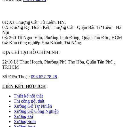
Nhà máy sản xuất đồ gỗ:
01: Xã Thượng Cát, Từ Liêm, HN.
02: Đường Đại Đoàn Kết, Thượng Cát - Quận Bắc Từ Liêm - Hà
Nội
03: 260 Tô Ngọc Vân, Phường Linh Đông, Quận Thủ Đức, HCM
04: Khu công nghiệp Hòa Khánh, Đà Nẵng
ĐỊA CHỈ TẠI HỒ CHÍ MINH:
22/10 Lê Thúc Hoạch, Phường Phú Thọ Hòa, Quận Tân Phú ,
TP.HCM
Số Điện Thoại:
093.627.78.28
LIÊN KẾT HỮU ÍCH
Thiết kế nội thất
Thi công nội thất
Xưởng Gỗ Tự Nhiên
Xưởng Gỗ Công Nghiệp
Xưởng Đá
Xưởng Sofa
Xưởng Inox