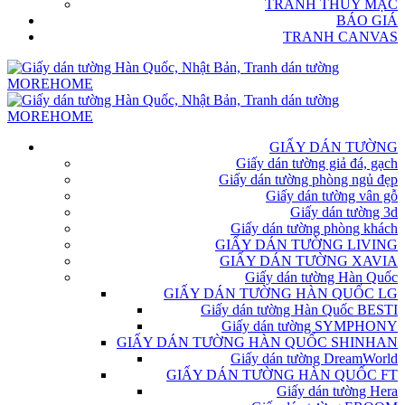
TRANH THỦY MẶC
BÁO GIÁ
TRANH CANVAS
GIẤY DÁN TƯỜNG
Giấy dán tường giả đá, gạch
Giấy dán tường phòng ngủ đẹp
Giấy dán tường vân gỗ
Giấy dán tường 3d
Giấy dán tường phòng khách
GIẤY DÁN TƯỜNG LIVING
GIẤY DÁN TƯỜNG XAVIA
Giấy dán tường Hàn Quốc
GIẤY DÁN TƯỜNG HÀN QUỐC LG
Giấy dán tường Hàn Quốc BESTI
Giấy dán tường SYMPHONY
GIẤY DÁN TƯỜNG HÀN QUỐC SHINHAN
Giấy dán tường DreamWorld
GIẤY DÁN TƯỜNG HÀN QUỐC FT
Giấy dán tường Hera