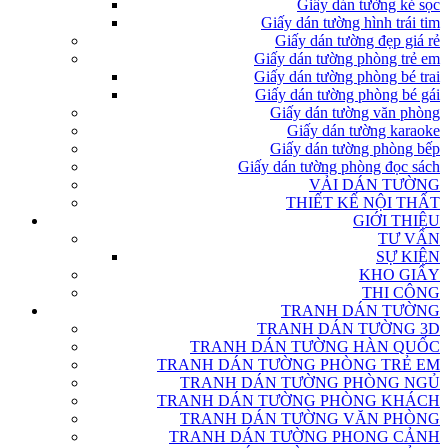
Giấy dán tường kẻ sọc
Giấy dán tường hình trái tim
Giấy dán tường đẹp giá rẻ
Giấy dán tường phòng trẻ em
Giấy dán tường phòng bé trai
Giấy dán tường phòng bé gái
Giấy dán tường văn phòng
Giấy dán tường karaoke
Giấy dán tường phòng bếp
Giấy dán tường phòng đọc sách
VẢI DÁN TƯỜNG
THIẾT KẾ NỘI THẤT
GIỚI THIỆU
TƯ VẤN
SỰ KIỆN
KHO GIẤY
THI CÔNG
TRANH DÁN TƯỜNG
TRANH DÁN TƯỜNG 3D
TRANH DÁN TƯỜNG HÀN QUỐC
TRANH DÁN TƯỜNG PHÒNG TRẺ EM
TRANH DÁN TƯỜNG PHÒNG NGỦ
TRANH DÁN TƯỜNG PHÒNG KHÁCH
TRANH DÁN TƯỜNG VĂN PHÒNG
TRANH DÁN TƯỜNG PHONG CẢNH