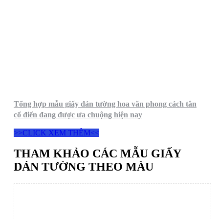
Tổng hợp mẫu giấy dán tường hoa văn phong cách tân
cổ điển đang được ưa chuộng hiện nay
>>CLICK XEM THÊM<<
THAM KHẢO CÁC MẪU GIẤY
DÁN TƯỜNG THEO MÀU