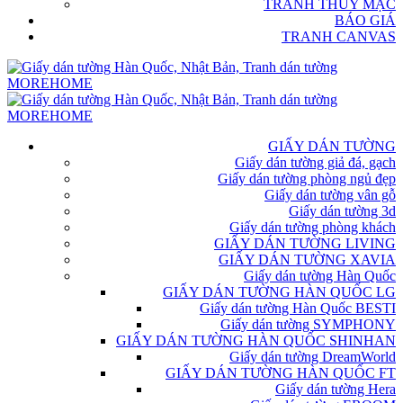
TRANH THỦY MẶC
BÁO GIÁ
TRANH CANVAS
GIẤY DÁN TƯỜNG
Giấy dán tường giả đá, gạch
Giấy dán tường phòng ngủ đẹp
Giấy dán tường vân gỗ
Giấy dán tường 3d
Giấy dán tường phòng khách
GIẤY DÁN TƯỜNG LIVING
GIẤY DÁN TƯỜNG XAVIA
Giấy dán tường Hàn Quốc
GIẤY DÁN TƯỜNG HÀN QUỐC LG
Giấy dán tường Hàn Quốc BESTI
Giấy dán tường SYMPHONY
GIẤY DÁN TƯỜNG HÀN QUỐC SHINHAN
Giấy dán tường DreamWorld
GIẤY DÁN TƯỜNG HÀN QUỐC FT
Giấy dán tường Hera