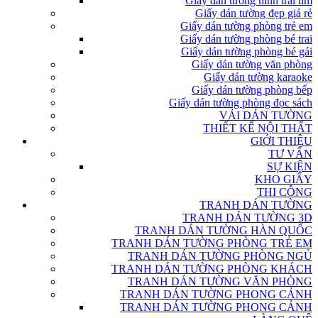
Giấy dán tường hình trái tim
Giấy dán tường đẹp giá rẻ
Giấy dán tường phòng trẻ em
Giấy dán tường phòng bé trai
Giấy dán tường phòng bé gái
Giấy dán tường văn phòng
Giấy dán tường karaoke
Giấy dán tường phòng bếp
Giấy dán tường phòng đọc sách
VẢI DÁN TƯỜNG
THIẾT KẾ NỘI THẤT
GIỚI THIỆU
TƯ VẤN
SỰ KIỆN
KHO GIẤY
THI CÔNG
TRANH DÁN TƯỜNG
TRANH DÁN TƯỜNG 3D
TRANH DÁN TƯỜNG HÀN QUỐC
TRANH DÁN TƯỜNG PHÒNG TRẺ EM
TRANH DÁN TƯỜNG PHÒNG NGỦ
TRANH DÁN TƯỜNG PHÒNG KHÁCH
TRANH DÁN TƯỜNG VĂN PHÒNG
TRANH DÁN TƯỜNG PHONG CẢNH
TRANH DÁN TƯỜNG PHONG CẢNH