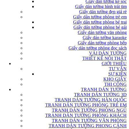
Giấy dán tường kẻ sọc
Giấy dán tường hình trái tim
Giấy dán tường đẹp giá rẻ
Giấy dán tường phòng trẻ em
Giấy dán tường phòng bé trai
Giấy dán tường phòng bé gái
Giấy dán tường văn phòng
Giấy dán tường karaoke
Giấy dán tường phòng bếp
Giấy dán tường phòng đọc sách
VẢI DÁN TƯỜNG
THIẾT KẾ NỘI THẤT
GIỚI THIỆU
TƯ VẤN
SỰ KIỆN
KHO GIẤY
THI CÔNG
TRANH DÁN TƯỜNG
TRANH DÁN TƯỜNG 3D
TRANH DÁN TƯỜNG HÀN QUỐC
TRANH DÁN TƯỜNG PHÒNG TRẺ EM
TRANH DÁN TƯỜNG PHÒNG NGỦ
TRANH DÁN TƯỜNG PHÒNG KHÁCH
TRANH DÁN TƯỜNG VĂN PHÒNG
TRANH DÁN TƯỜNG PHONG CẢNH