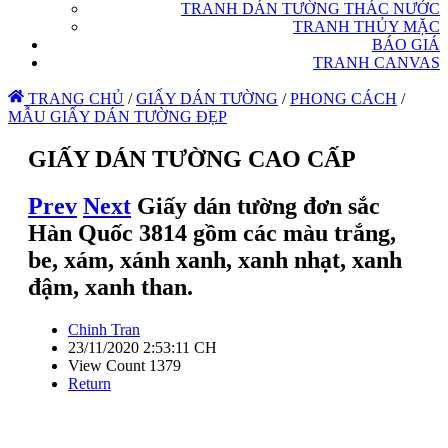
TRANH DÁN TƯỜNG THÁC NƯỚC
TRANH THỦY MẶC
BÁO GIÁ
TRANH CANVAS
TRANG CHỦ
/
GIẤY DÁN TƯỜNG
/
PHONG CÁCH
/
MẪU GIẤY DÁN TƯỜNG ĐẸP
GIẤY DÁN TƯỜNG CAO CẤP
Prev
Next
Giấy dán tường đơn sắc
Hàn Quốc 3814 gồm các màu trắng,
be, xám, xánh xanh, xanh nhạt, xanh
đậm, xanh than.
Chinh Tran
23/11/2020 2:53:11 CH
View Count 1379
Return