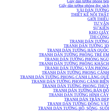
Giấy dán tường phòng bếp
Giấy dán tường phòng đọc sách
VẢI DÁN TƯỜNG
THIẾT KẾ NỘI THẤT
GIỚI THIỆU
TƯ VẤN
SỰ KIỆN
KHO GIẤY
THI CÔNG
TRANH DÁN TƯỜNG
TRANH DÁN TƯỜNG 3D
TRANH DÁN TƯỜNG HÀN QUỐC
TRANH DÁN TƯỜNG PHÒNG TRẺ EM
TRANH DÁN TƯỜNG PHÒNG NGỦ
TRANH DÁN TƯỜNG PHÒNG KHÁCH
TRANH DÁN TƯỜNG VĂN PHÒNG
TRANH DÁN TƯỜNG PHONG CẢNH
TRANH DÁN TƯỜNG PHONG CẢNH LÀNG QUÊ
TRANH DÁN TƯỜNG PHONG CẢNH BIỂN
TRANH DÁN TƯỜNG PHONG THỦY
TRANH DÁN TƯỜNG BẢN ĐỒ
TRANH DÁN TƯỜNG HÌNH CÂY
TRANH DÁN TRẦN ĐẸP
TRANH DÁN TƯỜNG ĐỘNG VẬT
TRANH DÁN TƯỜNG HỒ, SÔNG, SUỐI