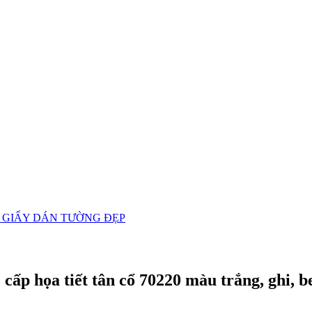
 GIẤY DÁN TƯỜNG ĐẸP
ấp họa tiết tân cổ 70220 màu trắng, ghi, be