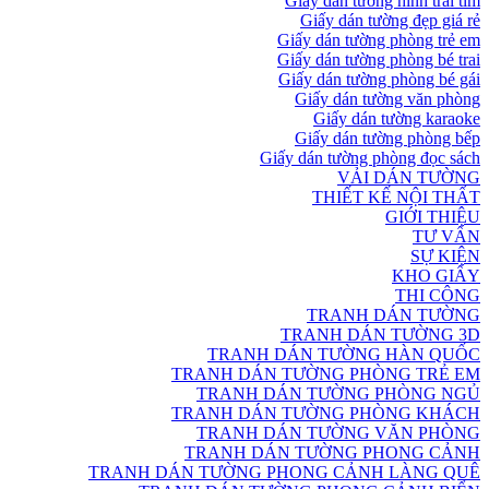
Giấy dán tường hình trái tim
Giấy dán tường đẹp giá rẻ
Giấy dán tường phòng trẻ em
Giấy dán tường phòng bé trai
Giấy dán tường phòng bé gái
Giấy dán tường văn phòng
Giấy dán tường karaoke
Giấy dán tường phòng bếp
Giấy dán tường phòng đọc sách
VẢI DÁN TƯỜNG
THIẾT KẾ NỘI THẤT
GIỚI THIỆU
TƯ VẤN
SỰ KIỆN
KHO GIẤY
THI CÔNG
TRANH DÁN TƯỜNG
TRANH DÁN TƯỜNG 3D
TRANH DÁN TƯỜNG HÀN QUỐC
TRANH DÁN TƯỜNG PHÒNG TRẺ EM
TRANH DÁN TƯỜNG PHÒNG NGỦ
TRANH DÁN TƯỜNG PHÒNG KHÁCH
TRANH DÁN TƯỜNG VĂN PHÒNG
TRANH DÁN TƯỜNG PHONG CẢNH
TRANH DÁN TƯỜNG PHONG CẢNH LÀNG QUÊ