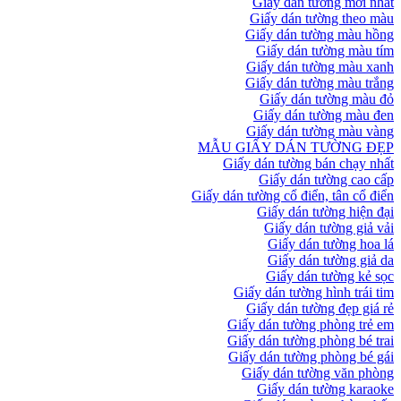
Giấy dán tường mới nhất
Giấy dán tường theo màu
Giấy dán tường màu hồng
Giấy dán tường màu tím
Giấy dán tường màu xanh
Giấy dán tường màu trắng
Giấy dán tường màu đỏ
Giấy dán tường màu đen
Giấy dán tường màu vàng
MẪU GIẤY DÁN TƯỜNG ĐẸP
Giấy dán tường bán chạy nhất
Giấy dán tường cao cấp
Giấy dán tường cổ điển, tân cổ điển
Giấy dán tường hiện đại
Giấy dán tường giả vải
Giấy dán tường hoa lá
Giấy dán tường giả da
Giấy dán tường kẻ sọc
Giấy dán tường hình trái tim
Giấy dán tường đẹp giá rẻ
Giấy dán tường phòng trẻ em
Giấy dán tường phòng bé trai
Giấy dán tường phòng bé gái
Giấy dán tường văn phòng
Giấy dán tường karaoke