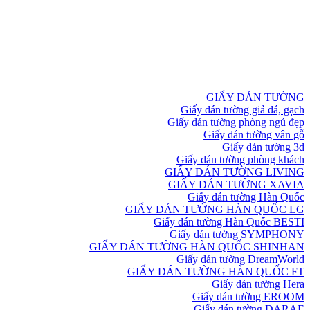
GIẤY DÁN TƯỜNG
Giấy dán tường giả đá, gạch
Giấy dán tường phòng ngủ đẹp
Giấy dán tường vân gỗ
Giấy dán tường 3d
Giấy dán tường phòng khách
GIẤY DÁN TƯỜNG LIVING
GIẤY DÁN TƯỜNG XAVIA
Giấy dán tường Hàn Quốc
GIẤY DÁN TƯỜNG HÀN QUỐC LG
Giấy dán tường Hàn Quốc BESTI
Giấy dán tường SYMPHONY
GIẤY DÁN TƯỜNG HÀN QUỐC SHINHAN
Giấy dán tường DreamWorld
GIẤY DÁN TƯỜNG HÀN QUỐC FT
Giấy dán tường Hera
Giấy dán tường EROOM
Giấy dán tường DARAE