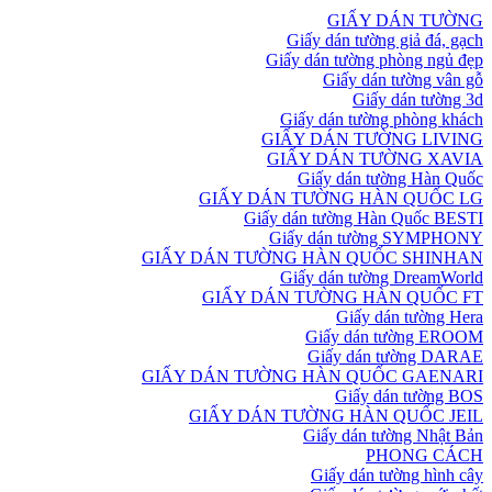
GIẤY DÁN TƯỜNG
Giấy dán tường giả đá, gạch
Giấy dán tường phòng ngủ đẹp
Giấy dán tường vân gỗ
Giấy dán tường 3d
Giấy dán tường phòng khách
GIẤY DÁN TƯỜNG LIVING
GIẤY DÁN TƯỜNG XAVIA
Giấy dán tường Hàn Quốc
GIẤY DÁN TƯỜNG HÀN QUỐC LG
Giấy dán tường Hàn Quốc BESTI
Giấy dán tường SYMPHONY
GIẤY DÁN TƯỜNG HÀN QUỐC SHINHAN
Giấy dán tường DreamWorld
GIẤY DÁN TƯỜNG HÀN QUỐC FT
Giấy dán tường Hera
Giấy dán tường EROOM
Giấy dán tường DARAE
GIẤY DÁN TƯỜNG HÀN QUỐC GAENARI
Giấy dán tường BOS
GIẤY DÁN TƯỜNG HÀN QUỐC JEIL
Giấy dán tường Nhật Bản
PHONG CÁCH
Giấy dán tường hình cây