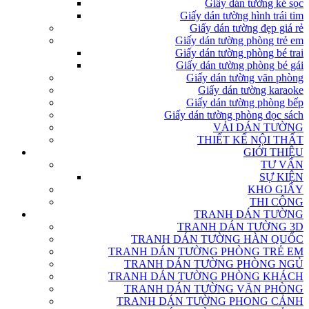
Giấy dán tường kẻ sọc
Giấy dán tường hình trái tim
Giấy dán tường đẹp giá rẻ
Giấy dán tường phòng trẻ em
Giấy dán tường phòng bé trai
Giấy dán tường phòng bé gái
Giấy dán tường văn phòng
Giấy dán tường karaoke
Giấy dán tường phòng bếp
Giấy dán tường phòng đọc sách
VẢI DÁN TƯỜNG
THIẾT KẾ NỘI THẤT
GIỚI THIỆU
TƯ VẤN
SỰ KIỆN
KHO GIẤY
THI CÔNG
TRANH DÁN TƯỜNG
TRANH DÁN TƯỜNG 3D
TRANH DÁN TƯỜNG HÀN QUỐC
TRANH DÁN TƯỜNG PHÒNG TRẺ EM
TRANH DÁN TƯỜNG PHÒNG NGỦ
TRANH DÁN TƯỜNG PHÒNG KHÁCH
TRANH DÁN TƯỜNG VĂN PHÒNG
TRANH DÁN TƯỜNG PHONG CẢNH