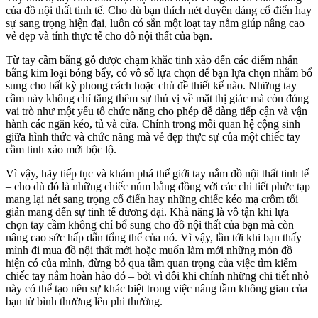
của đồ nội thất tinh tế. Cho dù bạn thích nét duyên dáng cổ điển hay
sự sang trọng hiện đại, luôn có sẵn một loạt tay nắm giúp nâng cao
vẻ đẹp và tính thực tế cho đồ nội thất của bạn.
Từ tay cầm bằng gỗ được chạm khắc tinh xảo đến các điểm nhấn
bằng kim loại bóng bẩy, có vô số lựa chọn để bạn lựa chọn nhằm bổ
sung cho bất kỳ phong cách hoặc chủ đề thiết kế nào. Những tay
cầm này không chỉ tăng thêm sự thú vị về mặt thị giác mà còn đóng
vai trò như một yếu tố chức năng cho phép dễ dàng tiếp cận và vận
hành các ngăn kéo, tủ và cửa. Chính trong mối quan hệ cộng sinh
giữa hình thức và chức năng mà vẻ đẹp thực sự của một chiếc tay
cầm tinh xảo mới bộc lộ.
Vì vậy, hãy tiếp tục và khám phá thế giới tay nắm đồ nội thất tinh tế
– cho dù đó là những chiếc núm bằng đồng với các chi tiết phức tạp
mang lại nét sang trọng cổ điển hay những chiếc kéo mạ crôm tối
giản mang đến sự tinh tế đương đại. Khả năng là vô tận khi lựa
chọn tay cầm không chỉ bổ sung cho đồ nội thất của bạn mà còn
nâng cao sức hấp dẫn tổng thể của nó. Vì vậy, lần tới khi bạn thấy
mình đi mua đồ nội thất mới hoặc muốn làm mới những món đồ
hiện có của mình, đừng bỏ qua tầm quan trọng của việc tìm kiếm
chiếc tay nắm hoàn hảo đó – bởi vì đôi khi chính những chi tiết nhỏ
này có thể tạo nên sự khác biệt trong việc nâng tầm không gian của
bạn từ bình thường lên phi thường.