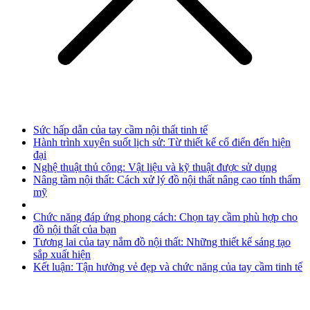
Sức hấp dẫn của tay cầm nội thất tinh tế
Hành trình xuyên suốt lịch sử: Từ thiết kế cổ điển đến hiện
đại
Nghệ thuật thủ công: Vật liệu và kỹ thuật được sử dụng
Nâng tầm nội thất: Cách xử lý đồ nội thất nâng cao tính thẩm
mỹ
Chức năng đáp ứng phong cách: Chọn tay cầm phù hợp cho
đồ nội thất của bạn
Tương lai của tay nắm đồ nội thất: Những thiết kế sáng tạo
sắp xuất hiện
Kết luận: Tận hưởng vẻ đẹp và chức năng của tay cầm tinh tế