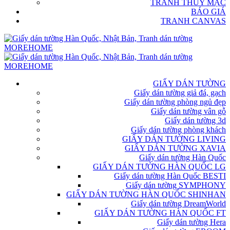
TRANH THỦY MẶC
BÁO GIÁ
TRANH CANVAS
GIẤY DÁN TƯỜNG
Giấy dán tường giả đá, gạch
Giấy dán tường phòng ngủ đẹp
Giấy dán tường vân gỗ
Giấy dán tường 3d
Giấy dán tường phòng khách
GIẤY DÁN TƯỜNG LIVING
GIẤY DÁN TƯỜNG XAVIA
Giấy dán tường Hàn Quốc
GIẤY DÁN TƯỜNG HÀN QUỐC LG
Giấy dán tường Hàn Quốc BESTI
Giấy dán tường SYMPHONY
GIẤY DÁN TƯỜNG HÀN QUỐC SHINHAN
Giấy dán tường DreamWorld
GIẤY DÁN TƯỜNG HÀN QUỐC FT
Giấy dán tường Hera