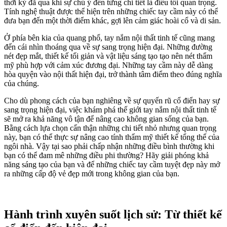
thời kỳ đã qua khi sự chú ý đến từng chi tiết là điều tối quan trọng.
Tính nghệ thuật được thể hiện trên những chiếc tay cầm này có thể
đưa bạn đến một thời điểm khác, gợi lên cảm giác hoài cổ và di sản.
Ở phía bên kia của quang phổ, tay nắm nội thất tinh tế cũng mang
đến cái nhìn thoáng qua về sự sang trọng hiện đại. Những đường
nét đẹp mắt, thiết kế tối giản và vật liệu sáng tạo tạo nên nét thẩm
mỹ phù hợp với cảm xúc đương đại. Những tay cầm này dễ dàng
hòa quyện vào nội thất hiện đại, trở thành tâm điểm theo đúng nghĩa
của chúng.
Cho dù phong cách của bạn nghiêng về sự quyến rũ cổ điển hay sự
sang trọng hiện đại, việc khám phá thế giới tay nắm nội thất tinh tế
sẽ mở ra khả năng vô tận để nâng cao không gian sống của bạn.
Bằng cách lựa chọn cẩn thận những chi tiết nhỏ nhưng quan trọng
này, bạn có thể thực sự nâng cao tính thẩm mỹ thiết kế tổng thể của
ngôi nhà. Vậy tại sao phải chấp nhận những điều bình thường khi
bạn có thể đam mê những điều phi thường? Hãy giải phóng khả
năng sáng tạo của bạn và để những chiếc tay cầm tuyệt đẹp này mở
ra những cấp độ vẻ đẹp mới trong không gian của bạn.
Hành trình xuyên suốt lịch sử: Từ thiết kế