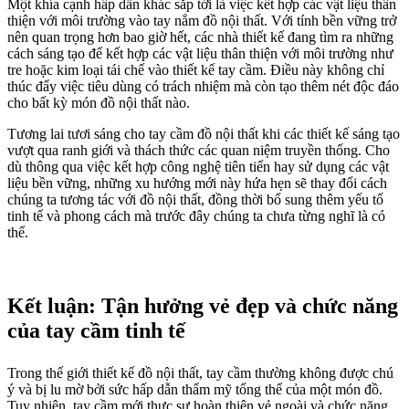
Một khía cạnh hấp dẫn khác sắp tới là việc kết hợp các vật liệu thân
thiện với môi trường vào tay nắm đồ nội thất. Với tính bền vững trở
nên quan trọng hơn bao giờ hết, các nhà thiết kế đang tìm ra những
cách sáng tạo để kết hợp các vật liệu thân thiện với môi trường như
tre hoặc kim loại tái chế vào thiết kế tay cầm. Điều này không chỉ
thúc đẩy việc tiêu dùng có trách nhiệm mà còn tạo thêm nét độc đáo
cho bất kỳ món đồ nội thất nào.
Tương lai tươi sáng cho tay cầm đồ nội thất khi các thiết kế sáng tạo
vượt qua ranh giới và thách thức các quan niệm truyền thống. Cho
dù thông qua việc kết hợp công nghệ tiên tiến hay sử dụng các vật
liệu bền vững, những xu hướng mới này hứa hẹn sẽ thay đổi cách
chúng ta tương tác với đồ nội thất, đồng thời bổ sung thêm yếu tố
tinh tế và phong cách mà trước đây chúng ta chưa từng nghĩ là có
thể.
Kết luận: Tận hưởng vẻ đẹp và chức năng
của tay cầm tinh tế
Trong thế giới thiết kế đồ nội thất, tay cầm thường không được chú
ý và bị lu mờ bởi sức hấp dẫn thẩm mỹ tổng thể của một món đồ.
Tuy nhiên, tay cầm mới thực sự hoàn thiện vẻ ngoài và chức năng