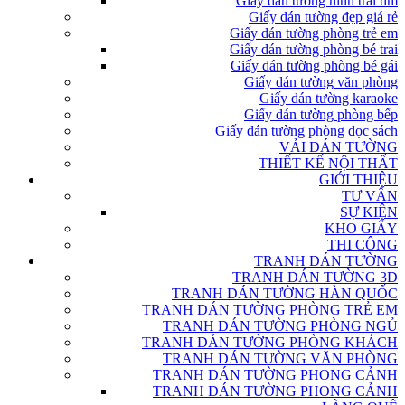
Giấy dán tường hình trái tim
Giấy dán tường đẹp giá rẻ
Giấy dán tường phòng trẻ em
Giấy dán tường phòng bé trai
Giấy dán tường phòng bé gái
Giấy dán tường văn phòng
Giấy dán tường karaoke
Giấy dán tường phòng bếp
Giấy dán tường phòng đọc sách
VẢI DÁN TƯỜNG
THIẾT KẾ NỘI THẤT
GIỚI THIỆU
TƯ VẤN
SỰ KIỆN
KHO GIẤY
THI CÔNG
TRANH DÁN TƯỜNG
TRANH DÁN TƯỜNG 3D
TRANH DÁN TƯỜNG HÀN QUỐC
TRANH DÁN TƯỜNG PHÒNG TRẺ EM
TRANH DÁN TƯỜNG PHÒNG NGỦ
TRANH DÁN TƯỜNG PHÒNG KHÁCH
TRANH DÁN TƯỜNG VĂN PHÒNG
TRANH DÁN TƯỜNG PHONG CẢNH
TRANH DÁN TƯỜNG PHONG CẢNH