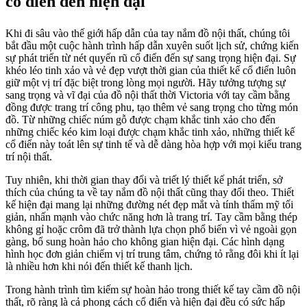
cổ điển đến hiện đại
Khi đi sâu vào thế giới hấp dẫn của tay nắm đồ nội thất, chúng tôi
bắt đầu một cuộc hành trình hấp dẫn xuyên suốt lịch sử, chứng kiến
sự phát triển từ nét quyến rũ cổ điển đến sự sang trọng hiện đại. Sự
khéo léo tinh xảo và vẻ đẹp vượt thời gian của thiết kế cổ điển luôn
giữ một vị trí đặc biệt trong lòng mọi người. Hãy tưởng tượng sự
sang trọng và vĩ đại của đồ nội thất thời Victoria với tay cầm bằng
đồng được trang trí công phu, tạo thêm vẻ sang trọng cho từng món
đồ. Từ những chiếc núm gỗ được chạm khắc tinh xảo cho đến
những chiếc kéo kim loại được chạm khắc tinh xảo, những thiết kế
cổ điển này toát lên sự tinh tế và dễ dàng hòa hợp với mọi kiểu trang
trí nội thất.
Tuy nhiên, khi thời gian thay đổi và triết lý thiết kế phát triển, sở
thích của chúng ta về tay nắm đồ nội thất cũng thay đổi theo. Thiết
kế hiện đại mang lại những đường nét đẹp mắt và tính thẩm mỹ tối
giản, nhấn mạnh vào chức năng hơn là trang trí. Tay cầm bằng thép
không gỉ hoặc crôm đã trở thành lựa chọn phổ biến vì vẻ ngoài gọn
gàng, bổ sung hoàn hảo cho không gian hiện đại. Các hình dạng
hình học đơn giản chiếm vị trí trung tâm, chứng tỏ rằng đôi khi ít lại
là nhiều hơn khi nói đến thiết kế thanh lịch.
Trong hành trình tìm kiếm sự hoàn hảo trong thiết kế tay cầm đồ nội
thất, rõ ràng là cả phong cách cổ điển và hiện đại đều có sức hấp