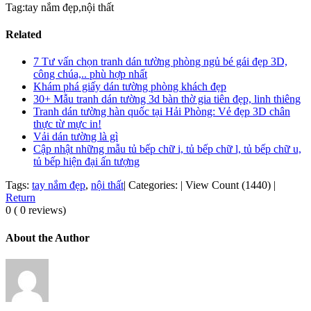
Tag:tay nắm đẹp,nội thất
Related
7 Tư vấn chọn tranh dán tường phòng ngủ bé gái đẹp 3D,
công chúa,.. phù hợp nhất
Khám phá giấy dán tường phòng khách đẹp
30+ Mẫu tranh dán tường 3d bàn thờ gia tiên đẹp, linh thiêng
Tranh dán tường hàn quốc tại Hải Phòng: Vẻ đẹp 3D chân
thực từ mực in!
Vải dán tường là gì
Cập nhật những mẫu tủ bếp chữ i, tủ bếp chữ l, tủ bếp chữ u,
tủ bếp hiện đại ấn tượng
Tags:
tay nắm đẹp
,
nội thất
|
Categories:
|
View Count (1440)
|
Return
0 ( 0 reviews)
About the Author