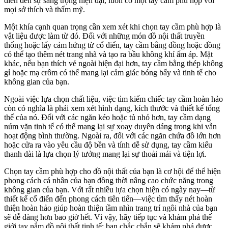
điển đến sự sang trọng hiện đại, luôn có một tay cầm phù hợp với
mọi sở thích và thẩm mỹ.
Một khía cạnh quan trọng cần xem xét khi chọn tay cầm phù hợp là
vật liệu được làm từ đó. Đối với những món đồ nội thất truyền
thống hoặc lấy cảm hứng từ cổ điển, tay cầm bằng đồng hoặc đồng
có thể tạo thêm nét trang nhã và tạo ra bầu không khí ấm áp. Mặt
khác, nếu bạn thích vẻ ngoài hiện đại hơn, tay cầm bằng thép không
gỉ hoặc mạ crôm có thể mang lại cảm giác bóng bẩy và tinh tế cho
không gian của bạn.
Ngoài việc lựa chọn chất liệu, việc tìm kiếm chiếc tay cầm hoàn hảo
còn có nghĩa là phải xem xét hình dạng, kích thước và thiết kế tổng
thể của nó. Đối với các ngăn kéo hoặc tủ nhỏ hơn, tay cầm dạng
núm vặn tinh tế có thể mang lại sự xoay duyên dáng trong khi vẫn
hoạt động bình thường. Ngoài ra, đối với các ngăn chứa đồ lớn hơn
hoặc cửa ra vào yêu cầu độ bền và tính dễ sử dụng, tay cầm kiểu
thanh dài là lựa chọn lý tưởng mang lại sự thoải mái và tiện lợi.
Chọn tay cầm phù hợp cho đồ nội thất của bạn là cơ hội để thể hiện
phong cách cá nhân của bạn đồng thời nâng cao chức năng trong
không gian của bạn. Với rất nhiều lựa chọn hiện có ngày nay—từ
thiết kế cổ điển đến phong cách tiên tiến—việc tìm thấy nét hoàn
thiện hoàn hảo giúp hoàn thiện tầm nhìn trang trí ngôi nhà của bạn
sẽ dễ dàng hơn bao giờ hết. Vì vậy, hãy tiếp tục và khám phá thế
giới tay nắm đồ nội thất tinh tế; bạn chắc chắn sẽ khám phá được