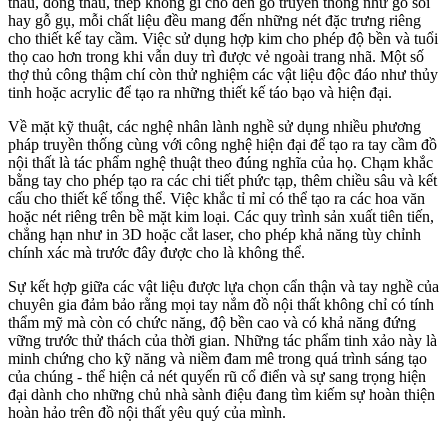
thau, đồng thau, thép không gỉ cho đến gỗ truyền thống như gỗ sồi
hay gỗ gụ, mỗi chất liệu đều mang đến những nét đặc trưng riêng
cho thiết kế tay cầm. Việc sử dụng hợp kim cho phép độ bền và tuổi
thọ cao hơn trong khi vẫn duy trì được vẻ ngoài trang nhã. Một số
thợ thủ công thậm chí còn thử nghiệm các vật liệu độc đáo như thủy
tinh hoặc acrylic để tạo ra những thiết kế táo bạo và hiện đại.
Về mặt kỹ thuật, các nghệ nhân lành nghề sử dụng nhiều phương
pháp truyền thống cùng với công nghệ hiện đại để tạo ra tay cầm đồ
nội thất là tác phẩm nghệ thuật theo đúng nghĩa của họ. Chạm khắc
bằng tay cho phép tạo ra các chi tiết phức tạp, thêm chiều sâu và kết
cấu cho thiết kế tổng thể. Việc khắc tỉ mỉ có thể tạo ra các hoa văn
hoặc nét riêng trên bề mặt kim loại. Các quy trình sản xuất tiên tiến,
chẳng hạn như in 3D hoặc cắt laser, cho phép khả năng tùy chỉnh
chính xác mà trước đây được cho là không thể.
Sự kết hợp giữa các vật liệu được lựa chọn cẩn thận và tay nghề của
chuyên gia đảm bảo rằng mọi tay nắm đồ nội thất không chỉ có tính
thẩm mỹ mà còn có chức năng, độ bền cao và có khả năng đứng
vững trước thử thách của thời gian. Những tác phẩm tinh xảo này là
minh chứng cho kỹ năng và niềm đam mê trong quá trình sáng tạo
của chúng - thể hiện cả nét quyến rũ cổ điển và sự sang trọng hiện
đại dành cho những chủ nhà sành điệu đang tìm kiếm sự hoàn thiện
hoàn hảo trên đồ nội thất yêu quý của mình.