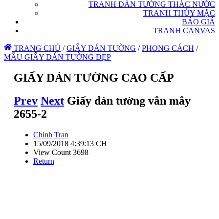
TRANH DÁN TƯỜNG THÁC NƯỚC
TRANH THỦY MẶC
BÁO GIÁ
TRANH CANVAS
TRANG CHỦ
/
GIẤY DÁN TƯỜNG
/
PHONG CÁCH
/
MẪU GIẤY DÁN TƯỜNG ĐẸP
GIẤY DÁN TƯỜNG CAO CẤP
Prev
Next
Giấy dán tường vân mây
2655-2
Chinh Tran
15/09/2018 4:39:13 CH
View Count 3698
Return