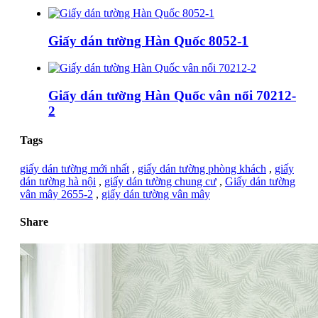
Giấy dán tường Hàn Quốc 8052-1
Giấy dán tường Hàn Quốc vân nổi 70212-
2
Tags
giấy dán tường mới nhất
,
giấy dán tường phòng khách
,
giấy
dán tường hà nội
,
giấy dán tường chung cư
,
Giấy dán tường
vân mây 2655-2
,
giấy dán tường vân mây
Share