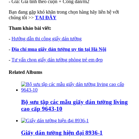
- Giá: Giá tính theo cuộn + Công dán/m2
Bạn đang gặp khó khăn trong chọn hàng hãy liên hệ với
chúng tôi >>
TẠI ĐÂY
Tham khảo bài viết:
-
Hướng dẫn thi công giấy dán tường
-
Địa chỉ mua giấy dán tường uy tín tại Hà Nội
-
Tư vấn chọn giấy dán tường phòng trẻ em đẹp
Related Albums
Bộ sưu tập các mẫu giấy dán tường living
cao cấp 9643-10
Giấy dán tường hiện đại 8936-1