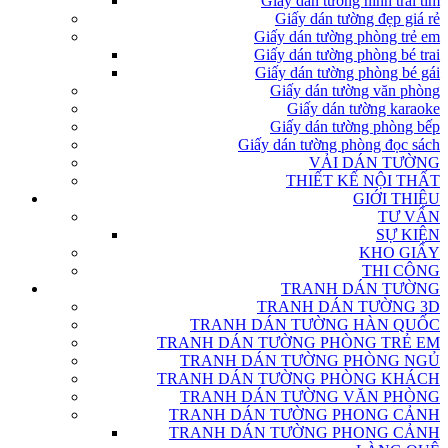
Giấy dán tường hình trái tim
Giấy dán tường đẹp giá rẻ
Giấy dán tường phòng trẻ em
Giấy dán tường phòng bé trai
Giấy dán tường phòng bé gái
Giấy dán tường văn phòng
Giấy dán tường karaoke
Giấy dán tường phòng bếp
Giấy dán tường phòng đọc sách
VẢI DÁN TƯỜNG
THIẾT KẾ NỘI THẤT
GIỚI THIỆU
TƯ VẤN
SỰ KIỆN
KHO GIẤY
THI CÔNG
TRANH DÁN TƯỜNG
TRANH DÁN TƯỜNG 3D
TRANH DÁN TƯỜNG HÀN QUỐC
TRANH DÁN TƯỜNG PHÒNG TRẺ EM
TRANH DÁN TƯỜNG PHÒNG NGỦ
TRANH DÁN TƯỜNG PHÒNG KHÁCH
TRANH DÁN TƯỜNG VĂN PHÒNG
TRANH DÁN TƯỜNG PHONG CẢNH
TRANH DÁN TƯỜNG PHONG CẢNH