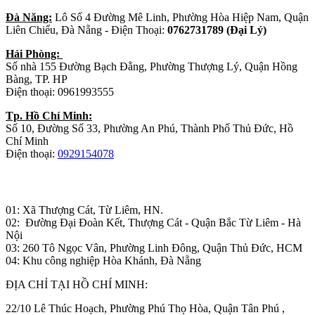
Đà Năng:
Lô Số 4 Đường Mê Linh, Phường Hòa Hiệp Nam, Quận
Liên Chiểu, Đà Nẵng - Điện Thoại:
0762731789 (Đại Lý)
Hải Phòng:
Số nhà 155 Đường Bạch Đằng, Phường Thượng Lý, Quận Hồng
Bàng, TP. HP
Điện thoại: 0961993555
Tp. Hồ Chí Minh:
Số 10, Đường Số 33, Phường An Phú, Thành Phố Thủ Đức, Hồ
Chí Minh
Điện thoại:
0929154078
Nhà máy sản xuất đồ gỗ:
01: Xã Thượng Cát, Từ Liêm, HN.
02: Đường Đại Đoàn Kết, Thượng Cát - Quận Bắc Từ Liêm - Hà
Nội
03: 260 Tô Ngọc Vân, Phường Linh Đông, Quận Thủ Đức, HCM
04: Khu công nghiệp Hòa Khánh, Đà Nẵng
ĐỊA CHỈ TẠI HỒ CHÍ MINH:
22/10 Lê Thúc Hoạch, Phường Phú Thọ Hòa, Quận Tân Phú ,