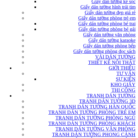
Giấy dán tường kẻ sọc
Giấy dán tường hình trái tim
Giấy dán tường đẹp giá rẻ
Giấy dán tường phòng trẻ em
Giấy dán tường phòng bé trai
Giấy dán tường phòng bé gái
Giấy dán tường văn phòng
Giấy dán tường karaoke
Giấy dán tường phòng bếp
Giấy dán tường phòng đọc sách
VẢI DÁN TƯỜNG
THIẾT KẾ NỘI THẤT
GIỚI THIỆU
TƯ VẤN
SỰ KIỆN
KHO GIẤY
THI CÔNG
TRANH DÁN TƯỜNG
TRANH DÁN TƯỜNG 3D
TRANH DÁN TƯỜNG HÀN QUỐC
TRANH DÁN TƯỜNG PHÒNG TRẺ EM
TRANH DÁN TƯỜNG PHÒNG NGỦ
TRANH DÁN TƯỜNG PHÒNG KHÁCH
TRANH DÁN TƯỜNG VĂN PHÒNG
TRANH DÁN TƯỜNG PHONG CẢNH