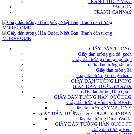
TRANH THỦY MẶC
BÁO GIÁ
TRANH CANVAS
GIẤY DÁN TƯỜNG
Giấy dán tường giả đá, gạch
Giấy dán tường phòng ngủ đẹp
Giấy dán tường vân gỗ
Giấy dán tường 3d
Giấy dán tường phòng khách
GIẤY DÁN TƯỜNG LIVING
GIẤY DÁN TƯỜNG XAVIA
Giấy dán tường Hàn Quốc
GIẤY DÁN TƯỜNG HÀN QUỐC LG
Giấy dán tường Hàn Quốc BESTI
Giấy dán tường SYMPHONY
GIẤY DÁN TƯỜNG HÀN QUỐC SHINHAN
Giấy dán tường DreamWorld
GIẤY DÁN TƯỜNG HÀN QUỐC FT
Giấy dán tường Hera