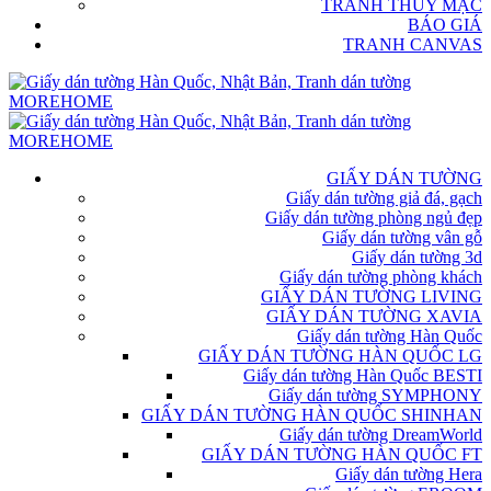
TRANH THỦY MẶC
BÁO GIÁ
TRANH CANVAS
GIẤY DÁN TƯỜNG
Giấy dán tường giả đá, gạch
Giấy dán tường phòng ngủ đẹp
Giấy dán tường vân gỗ
Giấy dán tường 3d
Giấy dán tường phòng khách
GIẤY DÁN TƯỜNG LIVING
GIẤY DÁN TƯỜNG XAVIA
Giấy dán tường Hàn Quốc
GIẤY DÁN TƯỜNG HÀN QUỐC LG
Giấy dán tường Hàn Quốc BESTI
Giấy dán tường SYMPHONY
GIẤY DÁN TƯỜNG HÀN QUỐC SHINHAN
Giấy dán tường DreamWorld
GIẤY DÁN TƯỜNG HÀN QUỐC FT
Giấy dán tường Hera