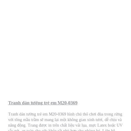
Tranh dán tường trẻ em M20-0369
Tranh dán tường trẻ em M20-0369 hình chú thỏ chơi đùa trong rừng
với tông mầu trầm sẽ mang lại một không gian xinh tươi, dễ chịu và
năng động. Trang được in trên chất liệu vải lụa, mực Latex hoặc UV
sắc nét, an toàn cho sức khỏe rất phù hợp cho phòng bé. Liên hệ