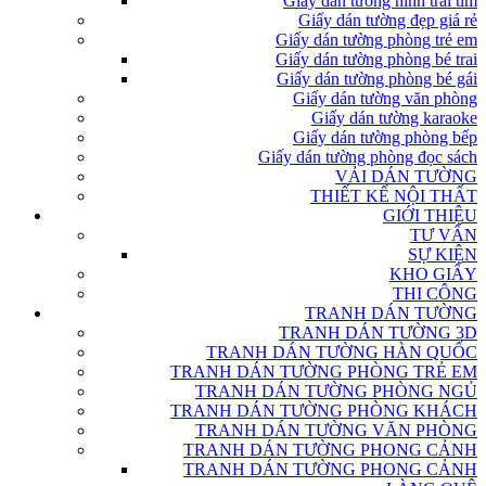
Giấy dán tường hình trái tim
Giấy dán tường đẹp giá rẻ
Giấy dán tường phòng trẻ em
Giấy dán tường phòng bé trai
Giấy dán tường phòng bé gái
Giấy dán tường văn phòng
Giấy dán tường karaoke
Giấy dán tường phòng bếp
Giấy dán tường phòng đọc sách
VẢI DÁN TƯỜNG
THIẾT KẾ NỘI THẤT
GIỚI THIỆU
TƯ VẤN
SỰ KIỆN
KHO GIẤY
THI CÔNG
TRANH DÁN TƯỜNG
TRANH DÁN TƯỜNG 3D
TRANH DÁN TƯỜNG HÀN QUỐC
TRANH DÁN TƯỜNG PHÒNG TRẺ EM
TRANH DÁN TƯỜNG PHÒNG NGỦ
TRANH DÁN TƯỜNG PHÒNG KHÁCH
TRANH DÁN TƯỜNG VĂN PHÒNG
TRANH DÁN TƯỜNG PHONG CẢNH
TRANH DÁN TƯỜNG PHONG CẢNH