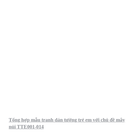
Tổng hợp mẫu tranh dán tường trẻ em với chủ đề mây
núi TTE001-014