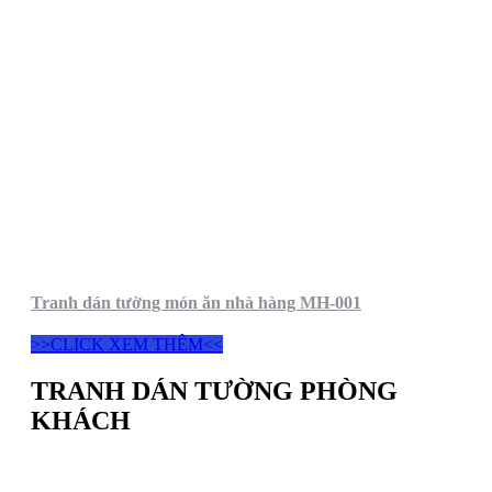
Tranh dán tường món ăn nhà hàng MH-001
>>CLICK XEM THÊM<<
TRANH DÁN TƯỜNG PHÒNG
KHÁCH