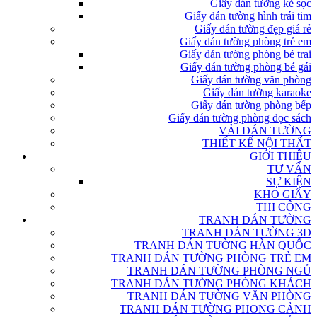
Giấy dán tường kẻ sọc
Giấy dán tường hình trái tim
Giấy dán tường đẹp giá rẻ
Giấy dán tường phòng trẻ em
Giấy dán tường phòng bé trai
Giấy dán tường phòng bé gái
Giấy dán tường văn phòng
Giấy dán tường karaoke
Giấy dán tường phòng bếp
Giấy dán tường phòng đọc sách
VẢI DÁN TƯỜNG
THIẾT KẾ NỘI THẤT
GIỚI THIỆU
TƯ VẤN
SỰ KIỆN
KHO GIẤY
THI CÔNG
TRANH DÁN TƯỜNG
TRANH DÁN TƯỜNG 3D
TRANH DÁN TƯỜNG HÀN QUỐC
TRANH DÁN TƯỜNG PHÒNG TRẺ EM
TRANH DÁN TƯỜNG PHÒNG NGỦ
TRANH DÁN TƯỜNG PHÒNG KHÁCH
TRANH DÁN TƯỜNG VĂN PHÒNG
TRANH DÁN TƯỜNG PHONG CẢNH