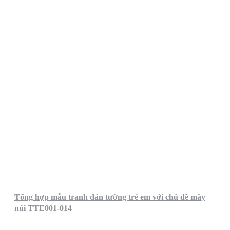
Tổng hợp mẫu tranh dán tường trẻ em với chủ đề mây
núi TTE001-014