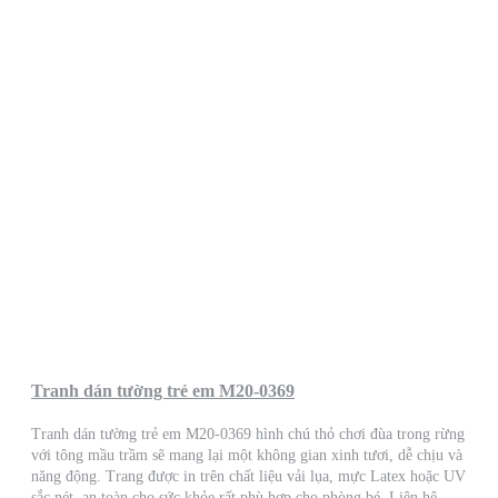
Tranh dán tường trẻ em M20-0369
Tranh dán tường trẻ em M20-0369 hình chú thỏ chơi đùa trong rừng
với tông mầu trầm sẽ mang lại một không gian xinh tươi, dễ chịu và
năng động. Trang được in trên chất liệu vải lụa, mực Latex hoặc UV
sắc nét, an toàn cho sức khỏe rất phù hợp cho phòng bé. Liên hệ