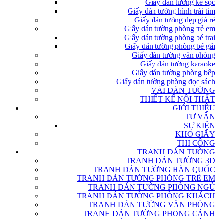
Giấy dán tường kẻ sọc
Giấy dán tường hình trái tim
Giấy dán tường đẹp giá rẻ
Giấy dán tường phòng trẻ em
Giấy dán tường phòng bé trai
Giấy dán tường phòng bé gái
Giấy dán tường văn phòng
Giấy dán tường karaoke
Giấy dán tường phòng bếp
Giấy dán tường phòng đọc sách
VẢI DÁN TƯỜNG
THIẾT KẾ NỘI THẤT
GIỚI THIỆU
TƯ VẤN
SỰ KIỆN
KHO GIẤY
THI CÔNG
TRANH DÁN TƯỜNG
TRANH DÁN TƯỜNG 3D
TRANH DÁN TƯỜNG HÀN QUỐC
TRANH DÁN TƯỜNG PHÒNG TRẺ EM
TRANH DÁN TƯỜNG PHÒNG NGỦ
TRANH DÁN TƯỜNG PHÒNG KHÁCH
TRANH DÁN TƯỜNG VĂN PHÒNG
TRANH DÁN TƯỜNG PHONG CẢNH