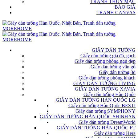
TRANH THỦY MẶC
BÁO GIÁ
TRANH CANVAS
GIẤY DÁN TƯỜNG
Giấy dán tường giả đá, gạch
Giấy dán tường phòng ngủ đẹp
Giấy dán tường vân gỗ
Giấy dán tường 3d
Giấy dán tường phòng khách
GIẤY DÁN TƯỜNG LIVING
GIẤY DÁN TƯỜNG XAVIA
Giấy dán tường Hàn Quốc
GIẤY DÁN TƯỜNG HÀN QUỐC LG
Giấy dán tường Hàn Quốc BESTI
Giấy dán tường SYMPHONY
GIẤY DÁN TƯỜNG HÀN QUỐC SHINHAN
Giấy dán tường DreamWorld
GIẤY DÁN TƯỜNG HÀN QUỐC FT
Giấy dán tường Hera