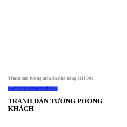
Tranh dán tường món ăn nhà hàng MH-001
>>CLICK XEM THÊM<<
TRANH DÁN TƯỜNG PHÒNG
KHÁCH