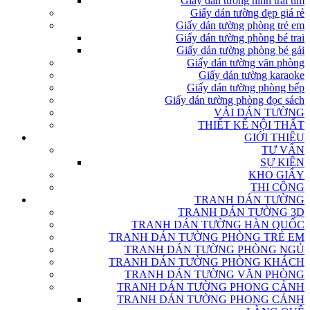
Giấy dán tường hình trái tim
Giấy dán tường đẹp giá rẻ
Giấy dán tường phòng trẻ em
Giấy dán tường phòng bé trai
Giấy dán tường phòng bé gái
Giấy dán tường văn phòng
Giấy dán tường karaoke
Giấy dán tường phòng bếp
Giấy dán tường phòng đọc sách
VẢI DÁN TƯỜNG
THIẾT KẾ NỘI THẤT
GIỚI THIỆU
TƯ VẤN
SỰ KIỆN
KHO GIẤY
THI CÔNG
TRANH DÁN TƯỜNG
TRANH DÁN TƯỜNG 3D
TRANH DÁN TƯỜNG HÀN QUỐC
TRANH DÁN TƯỜNG PHÒNG TRẺ EM
TRANH DÁN TƯỜNG PHÒNG NGỦ
TRANH DÁN TƯỜNG PHÒNG KHÁCH
TRANH DÁN TƯỜNG VĂN PHÒNG
TRANH DÁN TƯỜNG PHONG CẢNH
TRANH DÁN TƯỜNG PHONG CẢNH