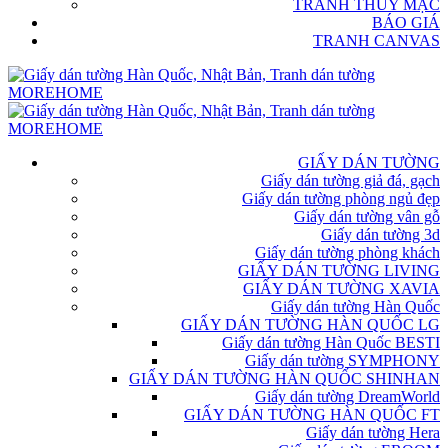
TRANH THỦY MẶC
BÁO GIÁ
TRANH CANVAS
GIẤY DÁN TƯỜNG
Giấy dán tường giả đá, gạch
Giấy dán tường phòng ngủ đẹp
Giấy dán tường vân gỗ
Giấy dán tường 3d
Giấy dán tường phòng khách
GIẤY DÁN TƯỜNG LIVING
GIẤY DÁN TƯỜNG XAVIA
Giấy dán tường Hàn Quốc
GIẤY DÁN TƯỜNG HÀN QUỐC LG
Giấy dán tường Hàn Quốc BESTI
Giấy dán tường SYMPHONY
GIẤY DÁN TƯỜNG HÀN QUỐC SHINHAN
Giấy dán tường DreamWorld
GIẤY DÁN TƯỜNG HÀN QUỐC FT
Giấy dán tường Hera