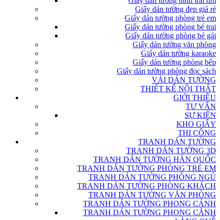
Giấy dán tường hình trái tim
Giấy dán tường đẹp giá rẻ
Giấy dán tường phòng trẻ em
Giấy dán tường phòng bé trai
Giấy dán tường phòng bé gái
Giấy dán tường văn phòng
Giấy dán tường karaoke
Giấy dán tường phòng bếp
Giấy dán tường phòng đọc sách
VẢI DÁN TƯỜNG
THIẾT KẾ NỘI THẤT
GIỚI THIỆU
TƯ VẤN
SỰ KIỆN
KHO GIẤY
THI CÔNG
TRANH DÁN TƯỜNG
TRANH DÁN TƯỜNG 3D
TRANH DÁN TƯỜNG HÀN QUỐC
TRANH DÁN TƯỜNG PHÒNG TRẺ EM
TRANH DÁN TƯỜNG PHÒNG NGỦ
TRANH DÁN TƯỜNG PHÒNG KHÁCH
TRANH DÁN TƯỜNG VĂN PHÒNG
TRANH DÁN TƯỜNG PHONG CẢNH
TRANH DÁN TƯỜNG PHONG CẢNH