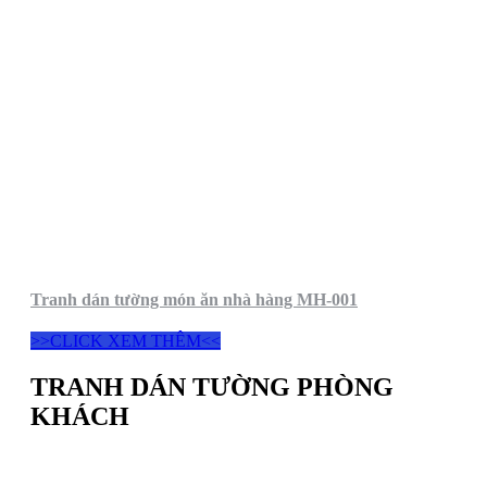
Tranh dán tường món ăn nhà hàng MH-001
>>CLICK XEM THÊM<<
TRANH DÁN TƯỜNG PHÒNG
KHÁCH