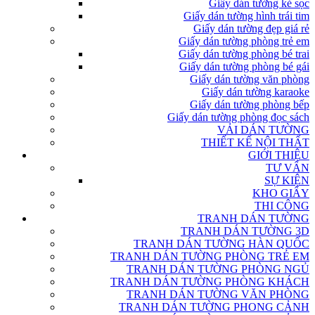
Giấy dán tường kẻ sọc
Giấy dán tường hình trái tim
Giấy dán tường đẹp giá rẻ
Giấy dán tường phòng trẻ em
Giấy dán tường phòng bé trai
Giấy dán tường phòng bé gái
Giấy dán tường văn phòng
Giấy dán tường karaoke
Giấy dán tường phòng bếp
Giấy dán tường phòng đọc sách
VẢI DÁN TƯỜNG
THIẾT KẾ NỘI THẤT
GIỚI THIỆU
TƯ VẤN
SỰ KIỆN
KHO GIẤY
THI CÔNG
TRANH DÁN TƯỜNG
TRANH DÁN TƯỜNG 3D
TRANH DÁN TƯỜNG HÀN QUỐC
TRANH DÁN TƯỜNG PHÒNG TRẺ EM
TRANH DÁN TƯỜNG PHÒNG NGỦ
TRANH DÁN TƯỜNG PHÒNG KHÁCH
TRANH DÁN TƯỜNG VĂN PHÒNG
TRANH DÁN TƯỜNG PHONG CẢNH