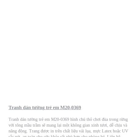
Tranh dán tường trẻ em M20-0369
Tranh dán tường trẻ em M20-0369 hình chú thỏ chơi đùa trong rừng
với tông mầu trầm sẽ mang lại một không gian xinh tươi, dễ chịu và
năng động. Trang được in trên chất liệu vải lụa, mực Latex hoặc UV
sắc nét, an toàn cho sức khỏe rất phù hợp cho phòng bé. Liên hệ