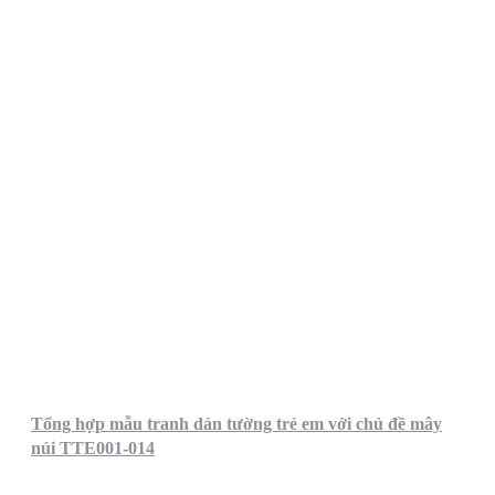
Tổng hợp mẫu tranh dán tường trẻ em với chủ đề mây
núi TTE001-014