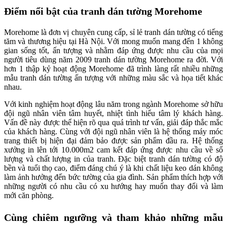
Điểm nổi bật của tranh dán tường Morehome
Morehome là đơn vị chuyên cung cấp, sỉ lẻ tranh dán tường có tiếng
tăm và thương hiệu tại Hà Nội. Với mong muốn mang đến 1 không
gian sống tốt, ấn tượng và nhằm đáp ứng được nhu cầu của mọi
người tiêu dùng năm 2009 tranh dán tường Morehome ra đời. Với
hơn 1 thập kỷ hoạt động Morehome đã trình làng rất nhiều những
mẫu tranh dán tường ấn tượng với những màu sắc và họa tiết khác
nhau.
Với kinh nghiệm hoạt động lâu năm trong ngành Morehome sở hữu
đội ngũ nhân viên tâm huyết, nhiệt tình hiểu tâm lý khách hàng.
Vấn đề này được thể hiện rõ qua quá trình tư vấn, giải đáp thắc mắc
của khách hàng. Cùng với đội ngũ nhân viên là hệ thống máy móc
trang thiết bị hiện đại đảm bảo được sản phẩm đầu ra. Hệ thống
xưởng in lên tới 10.000m2 cam kết đáp ứng được nhu cầu về số
lượng và chất lượng in của tranh. Đặc biệt tranh dán tường có độ
bền và tuổi thọ cao, điểm đáng chú ý là khi chất liệu keo dán không
làm ảnh hưởng đến bức tường của gia đình. Sản phẩm thích hợp với
những người có nhu cầu có xu hướng hay muốn thay đổi và làm
mới căn phòng.
Cùng chiêm ngưỡng và tham khảo những mẫu