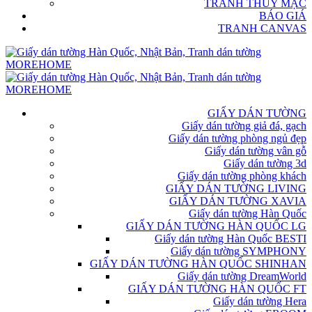
TRANH THỦY MẶC
BÁO GIÁ
TRANH CANVAS
GIẤY DÁN TƯỜNG
Giấy dán tường giả đá, gạch
Giấy dán tường phòng ngủ đẹp
Giấy dán tường vân gỗ
Giấy dán tường 3d
Giấy dán tường phòng khách
GIẤY DÁN TƯỜNG LIVING
GIẤY DÁN TƯỜNG XAVIA
Giấy dán tường Hàn Quốc
GIẤY DÁN TƯỜNG HÀN QUỐC LG
Giấy dán tường Hàn Quốc BESTI
Giấy dán tường SYMPHONY
GIẤY DÁN TƯỜNG HÀN QUỐC SHINHAN
Giấy dán tường DreamWorld
GIẤY DÁN TƯỜNG HÀN QUỐC FT
Giấy dán tường Hera