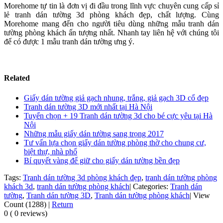
Morehome tự tin là đơn vị đi đầu trong lĩnh vực chuyên cung cấp sỉ
lẻ tranh dán tường 3d phòng khách đẹp, chất lượng. Cùng
Morehome mang đến cho người tiêu dùng những mẫu tranh dán
tường phòng khách ấn tượng nhất. Nhanh tay liên hệ với chúng tôi
để có được 1 mẫu tranh dán tường ưng ý.
Related
Giấy dán tường giả gạch nhung, trắng, giả gạch 3D cổ đẹp
Tranh dán tường 3D mới nhất tại Hà Nội
Tuyển chọn + 19 Tranh dán tường 3d cho bé cực yêu tại Hà
Nội
Những mẫu giấy dán tường sang trọng 2017
Tư vấn lựa chọn giấy dán tường phòng thờ cho chung cư,
biệt thự, nhà phố
Bí quyết vàng để giữ cho giấy dán tường bền đẹp
Tags:
Tranh dán tường 3d phòng khách đẹp
,
tranh dán tường phòng
khách 3d
,
tranh dán tường phòng khách
|
Categories:
Tranh dán
tường
,
Tranh dán tường 3D
,
Tranh dán tường phòng khách
|
View
Count (1288)
|
Return
0 ( 0 reviews)