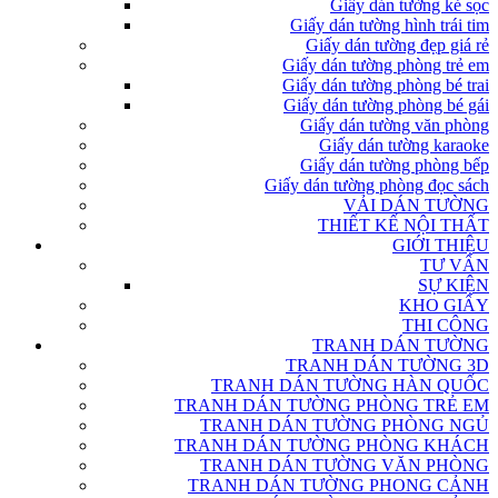
Giấy dán tường kẻ sọc
Giấy dán tường hình trái tim
Giấy dán tường đẹp giá rẻ
Giấy dán tường phòng trẻ em
Giấy dán tường phòng bé trai
Giấy dán tường phòng bé gái
Giấy dán tường văn phòng
Giấy dán tường karaoke
Giấy dán tường phòng bếp
Giấy dán tường phòng đọc sách
VẢI DÁN TƯỜNG
THIẾT KẾ NỘI THẤT
GIỚI THIỆU
TƯ VẤN
SỰ KIỆN
KHO GIẤY
THI CÔNG
TRANH DÁN TƯỜNG
TRANH DÁN TƯỜNG 3D
TRANH DÁN TƯỜNG HÀN QUỐC
TRANH DÁN TƯỜNG PHÒNG TRẺ EM
TRANH DÁN TƯỜNG PHÒNG NGỦ
TRANH DÁN TƯỜNG PHÒNG KHÁCH
TRANH DÁN TƯỜNG VĂN PHÒNG
TRANH DÁN TƯỜNG PHONG CẢNH