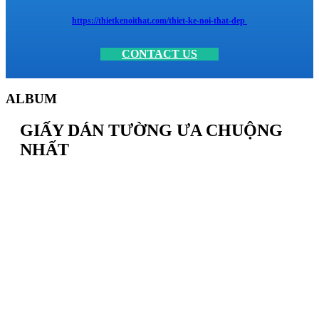
https://thietkenoithat.com/thiet-ke-noi-that-dep
CONTACT US
ALBUM
GIẤY DÁN TƯỜNG ƯA CHUỘNG
NHẤT