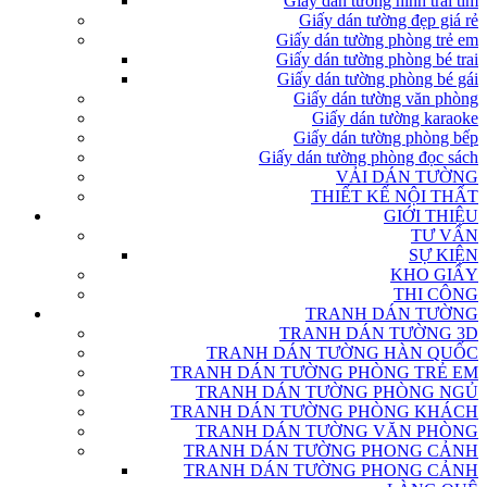
Giấy dán tường hình trái tim
Giấy dán tường đẹp giá rẻ
Giấy dán tường phòng trẻ em
Giấy dán tường phòng bé trai
Giấy dán tường phòng bé gái
Giấy dán tường văn phòng
Giấy dán tường karaoke
Giấy dán tường phòng bếp
Giấy dán tường phòng đọc sách
VẢI DÁN TƯỜNG
THIẾT KẾ NỘI THẤT
GIỚI THIỆU
TƯ VẤN
SỰ KIỆN
KHO GIẤY
THI CÔNG
TRANH DÁN TƯỜNG
TRANH DÁN TƯỜNG 3D
TRANH DÁN TƯỜNG HÀN QUỐC
TRANH DÁN TƯỜNG PHÒNG TRẺ EM
TRANH DÁN TƯỜNG PHÒNG NGỦ
TRANH DÁN TƯỜNG PHÒNG KHÁCH
TRANH DÁN TƯỜNG VĂN PHÒNG
TRANH DÁN TƯỜNG PHONG CẢNH
TRANH DÁN TƯỜNG PHONG CẢNH