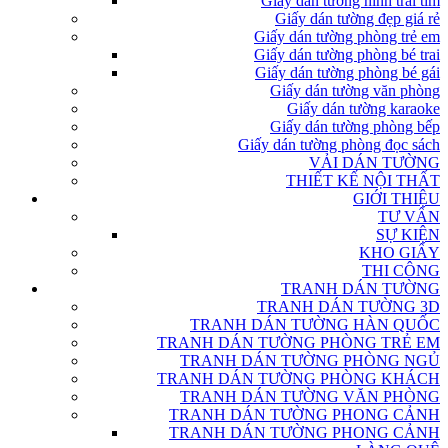
Giấy dán tường hình trái tim
Giấy dán tường đẹp giá rẻ
Giấy dán tường phòng trẻ em
Giấy dán tường phòng bé trai
Giấy dán tường phòng bé gái
Giấy dán tường văn phòng
Giấy dán tường karaoke
Giấy dán tường phòng bếp
Giấy dán tường phòng đọc sách
VẢI DÁN TƯỜNG
THIẾT KẾ NỘI THẤT
GIỚI THIỆU
TƯ VẤN
SỰ KIỆN
KHO GIẤY
THI CÔNG
TRANH DÁN TƯỜNG
TRANH DÁN TƯỜNG 3D
TRANH DÁN TƯỜNG HÀN QUỐC
TRANH DÁN TƯỜNG PHÒNG TRẺ EM
TRANH DÁN TƯỜNG PHÒNG NGỦ
TRANH DÁN TƯỜNG PHÒNG KHÁCH
TRANH DÁN TƯỜNG VĂN PHÒNG
TRANH DÁN TƯỜNG PHONG CẢNH
TRANH DÁN TƯỜNG PHONG CẢNH