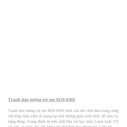
Tranh dán tường trẻ em M20-0369
Tranh dán tường trẻ em M20-0369 hình chú thỏ chơi đùa trong rừng
với tông mầu trầm sẽ mang lại một không gian xinh tươi, dễ chịu và
năng động. Trang được in trên chất liệu vải lụa, mực Latex hoặc UV
sắc nét, an toàn cho sức khỏe rất phù hợp cho phòng bé. Liên hệ