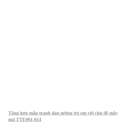
Tổng hợp mẫu tranh dán tường trẻ em với chủ đề mây
núi TTE001-014