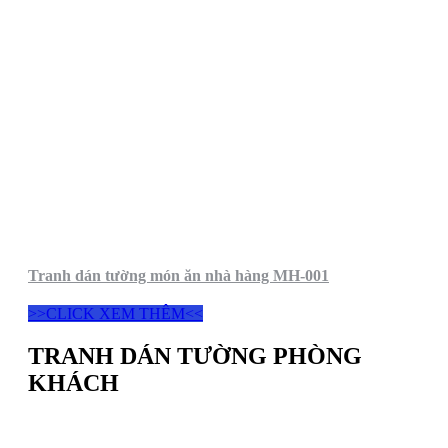
Tranh dán tường món ăn nhà hàng MH-001
>>CLICK XEM THÊM<<
TRANH DÁN TƯỜNG PHÒNG
KHÁCH