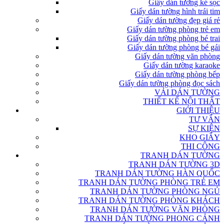
Giấy dán tường kẻ sọc
Giấy dán tường hình trái tim
Giấy dán tường đẹp giá rẻ
Giấy dán tường phòng trẻ em
Giấy dán tường phòng bé trai
Giấy dán tường phòng bé gái
Giấy dán tường văn phòng
Giấy dán tường karaoke
Giấy dán tường phòng bếp
Giấy dán tường phòng đọc sách
VẢI DÁN TƯỜNG
THIẾT KẾ NỘI THẤT
GIỚI THIỆU
TƯ VẤN
SỰ KIỆN
KHO GIẤY
THI CÔNG
TRANH DÁN TƯỜNG
TRANH DÁN TƯỜNG 3D
TRANH DÁN TƯỜNG HÀN QUỐC
TRANH DÁN TƯỜNG PHÒNG TRẺ EM
TRANH DÁN TƯỜNG PHÒNG NGỦ
TRANH DÁN TƯỜNG PHÒNG KHÁCH
TRANH DÁN TƯỜNG VĂN PHÒNG
TRANH DÁN TƯỜNG PHONG CẢNH