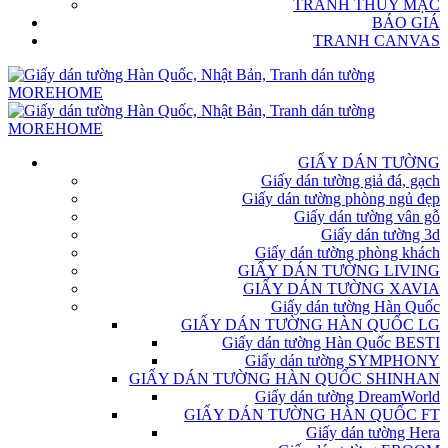
TRANH THỦY MẶC
BÁO GIÁ
TRANH CANVAS
GIẤY DÁN TƯỜNG
Giấy dán tường giả đá, gạch
Giấy dán tường phòng ngủ đẹp
Giấy dán tường vân gỗ
Giấy dán tường 3d
Giấy dán tường phòng khách
GIẤY DÁN TƯỜNG LIVING
GIẤY DÁN TƯỜNG XAVIA
Giấy dán tường Hàn Quốc
GIẤY DÁN TƯỜNG HÀN QUỐC LG
Giấy dán tường Hàn Quốc BESTI
Giấy dán tường SYMPHONY
GIẤY DÁN TƯỜNG HÀN QUỐC SHINHAN
Giấy dán tường DreamWorld
GIẤY DÁN TƯỜNG HÀN QUỐC FT
Giấy dán tường Hera