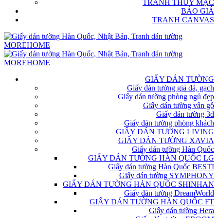
TRANH THỦY MẶC
BÁO GIÁ
TRANH CANVAS
GIẤY DÁN TƯỜNG
Giấy dán tường giả đá, gạch
Giấy dán tường phòng ngủ đẹp
Giấy dán tường vân gỗ
Giấy dán tường 3d
Giấy dán tường phòng khách
GIẤY DÁN TƯỜNG LIVING
GIẤY DÁN TƯỜNG XAVIA
Giấy dán tường Hàn Quốc
GIẤY DÁN TƯỜNG HÀN QUỐC LG
Giấy dán tường Hàn Quốc BESTI
Giấy dán tường SYMPHONY
GIẤY DÁN TƯỜNG HÀN QUỐC SHINHAN
Giấy dán tường DreamWorld
GIẤY DÁN TƯỜNG HÀN QUỐC FT
Giấy dán tường Hera