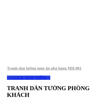
Tranh dán tường món ăn nhà hàng MH-001
>>CLICK XEM THÊM<<
TRANH DÁN TƯỜNG PHÒNG
KHÁCH