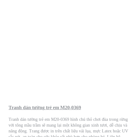
Tranh dán tường trẻ em M20-0369
Tranh dán tường trẻ em M20-0369 hình chú thỏ chơi đùa trong rừng
với tông mầu trầm sẽ mang lại một không gian xinh tươi, dễ chịu và
năng động. Trang được in trên chất liệu vải lụa, mực Latex hoặc UV
sắc nét, an toàn cho sức khỏe rất phù hợp cho phòng bé. Liên hệ