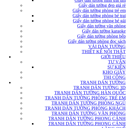
Giấy dán tường hình trái tim
Giấy dán tường đẹp giá rẻ
Giấy dán tường phòng trẻ em
Giấy dán tường phòng bé trai
Giấy dán tường phòng bé gái
Giấy dán tường văn phòng
Giấy dán tường karaoke
Giấy dán tường phòng bếp
Giấy dán tường phòng đọc sách
VẢI DÁN TƯỜNG
THIẾT KẾ NỘI THẤT
GIỚI THIỆU
TƯ VẤN
SỰ KIỆN
KHO GIẤY
THI CÔNG
TRANH DÁN TƯỜNG
TRANH DÁN TƯỜNG 3D
TRANH DÁN TƯỜNG HÀN QUỐC
TRANH DÁN TƯỜNG PHÒNG TRẺ EM
TRANH DÁN TƯỜNG PHÒNG NGỦ
TRANH DÁN TƯỜNG PHÒNG KHÁCH
TRANH DÁN TƯỜNG VĂN PHÒNG
TRANH DÁN TƯỜNG PHONG CẢNH
TRANH DÁN TƯỜNG PHONG CẢNH