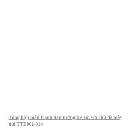
Tổng hợp mẫu tranh dán tường trẻ em với chủ đề mây
núi TTE001-014