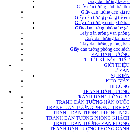
Giấy dán tường kẻ sọc
Giấy dán tường hình trái tim
Giấy dán tường đẹp giá rẻ
Giấy dán tường phòng trẻ em
Giấy dán tường phòng bé trai
Giấy dán tường phòng bé gái
Giấy dán tường văn phòng
Giấy dán tường karaoke
Giấy dán tường phòng bếp
Giấy dán tường phòng đọc sách
VẢI DÁN TƯỜNG
THIẾT KẾ NỘI THẤT
GIỚI THIỆU
TƯ VẤN
SỰ KIỆN
KHO GIẤY
THI CÔNG
TRANH DÁN TƯỜNG
TRANH DÁN TƯỜNG 3D
TRANH DÁN TƯỜNG HÀN QUỐC
TRANH DÁN TƯỜNG PHÒNG TRẺ EM
TRANH DÁN TƯỜNG PHÒNG NGỦ
TRANH DÁN TƯỜNG PHÒNG KHÁCH
TRANH DÁN TƯỜNG VĂN PHÒNG
TRANH DÁN TƯỜNG PHONG CẢNH