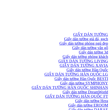
GIẤY DÁN TƯỜNG
Giấy dán tường giả đá, gạch
Giấy dán tường phòng ngủ đẹp
Giấy dán tường vân gỗ
Giấy dán tường 3d
Giấy dán tường phòng khách
GIẤY DÁN TƯỜNG LIVING
GIẤY DÁN TƯỜNG XAVIA
Giấy dán tường Hàn Quốc
GIẤY DÁN TƯỜNG HÀN QUỐC LG
Giấy dán tường Hàn Quốc BESTI
Giấy dán tường SYMPHONY
GIẤY DÁN TƯỜNG HÀN QUỐC SHINHAN
Giấy dán tường DreamWorld
GIẤY DÁN TƯỜNG HÀN QUỐC FT
Giấy dán tường Hera
Giấy dán tường EROOM
Giấy dán tường DARAE