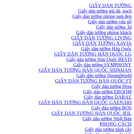
GIẤY DÁN TƯỜNG
Giấy dán tường giả đá, gạch
Giấy dán tường phòng ngủ đẹp
Giấy dán tường vân gỗ
Giấy dán tường 3d
Giấy dán tường phòng khách
GIẤY DÁN TƯỜNG LIVING
GIẤY DÁN TƯỜNG XAVIA
Giấy dán tường Hàn Quốc
GIẤY DÁN TƯỜNG HÀN QUỐC LG
Giấy dán tường Hàn Quốc BESTI
Giấy dán tường SYMPHONY
GIẤY DÁN TƯỜNG HÀN QUỐC SHINHAN
Giấy dán tường DreamWorld
GIẤY DÁN TƯỜNG HÀN QUỐC FT
Giấy dán tường Hera
Giấy dán tường EROOM
Giấy dán tường DARAE
GIẤY DÁN TƯỜNG HÀN QUỐC GAENARI
Giấy dán tường BOS
GIẤY DÁN TƯỜNG HÀN QUỐC JEIL
Giấy dán tường Nhật Bản
PHONG CÁCH
Giấy dán tường hình cây