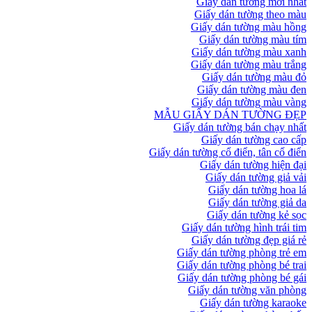
Giấy dán tường mới nhất
Giấy dán tường theo màu
Giấy dán tường màu hồng
Giấy dán tường màu tím
Giấy dán tường màu xanh
Giấy dán tường màu trắng
Giấy dán tường màu đỏ
Giấy dán tường màu đen
Giấy dán tường màu vàng
MẪU GIẤY DÁN TƯỜNG ĐẸP
Giấy dán tường bán chạy nhất
Giấy dán tường cao cấp
Giấy dán tường cổ điển, tân cổ điển
Giấy dán tường hiện đại
Giấy dán tường giả vải
Giấy dán tường hoa lá
Giấy dán tường giả da
Giấy dán tường kẻ sọc
Giấy dán tường hình trái tim
Giấy dán tường đẹp giá rẻ
Giấy dán tường phòng trẻ em
Giấy dán tường phòng bé trai
Giấy dán tường phòng bé gái
Giấy dán tường văn phòng
Giấy dán tường karaoke