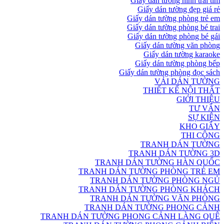
Giấy dán tường hình trái tim
Giấy dán tường đẹp giá rẻ
Giấy dán tường phòng trẻ em
Giấy dán tường phòng bé trai
Giấy dán tường phòng bé gái
Giấy dán tường văn phòng
Giấy dán tường karaoke
Giấy dán tường phòng bếp
Giấy dán tường phòng đọc sách
VẢI DÁN TƯỜNG
THIẾT KẾ NỘI THẤT
GIỚI THIỆU
TƯ VẤN
SỰ KIỆN
KHO GIẤY
THI CÔNG
TRANH DÁN TƯỜNG
TRANH DÁN TƯỜNG 3D
TRANH DÁN TƯỜNG HÀN QUỐC
TRANH DÁN TƯỜNG PHÒNG TRẺ EM
TRANH DÁN TƯỜNG PHÒNG NGỦ
TRANH DÁN TƯỜNG PHÒNG KHÁCH
TRANH DÁN TƯỜNG VĂN PHÒNG
TRANH DÁN TƯỜNG PHONG CẢNH
TRANH DÁN TƯỜNG PHONG CẢNH LÀNG QUÊ