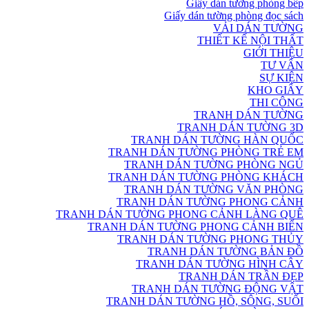
Giấy dán tường phòng bếp
Giấy dán tường phòng đọc sách
VẢI DÁN TƯỜNG
THIẾT KẾ NỘI THẤT
GIỚI THIỆU
TƯ VẤN
SỰ KIỆN
KHO GIẤY
THI CÔNG
TRANH DÁN TƯỜNG
TRANH DÁN TƯỜNG 3D
TRANH DÁN TƯỜNG HÀN QUỐC
TRANH DÁN TƯỜNG PHÒNG TRẺ EM
TRANH DÁN TƯỜNG PHÒNG NGỦ
TRANH DÁN TƯỜNG PHÒNG KHÁCH
TRANH DÁN TƯỜNG VĂN PHÒNG
TRANH DÁN TƯỜNG PHONG CẢNH
TRANH DÁN TƯỜNG PHONG CẢNH LÀNG QUÊ
TRANH DÁN TƯỜNG PHONG CẢNH BIỂN
TRANH DÁN TƯỜNG PHONG THỦY
TRANH DÁN TƯỜNG BẢN ĐỒ
TRANH DÁN TƯỜNG HÌNH CÂY
TRANH DÁN TRẦN ĐẸP
TRANH DÁN TƯỜNG ĐỘNG VẬT
TRANH DÁN TƯỜNG HỒ, SÔNG, SUỐI