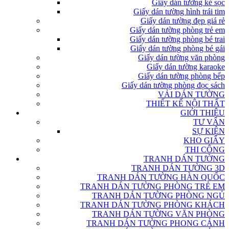
Giấy dán tường kẻ sọc
Giấy dán tường hình trái tim
Giấy dán tường đẹp giá rẻ
Giấy dán tường phòng trẻ em
Giấy dán tường phòng bé trai
Giấy dán tường phòng bé gái
Giấy dán tường văn phòng
Giấy dán tường karaoke
Giấy dán tường phòng bếp
Giấy dán tường phòng đọc sách
VẢI DÁN TƯỜNG
THIẾT KẾ NỘI THẤT
GIỚI THIỆU
TƯ VẤN
SỰ KIỆN
KHO GIẤY
THI CÔNG
TRANH DÁN TƯỜNG
TRANH DÁN TƯỜNG 3D
TRANH DÁN TƯỜNG HÀN QUỐC
TRANH DÁN TƯỜNG PHÒNG TRẺ EM
TRANH DÁN TƯỜNG PHÒNG NGỦ
TRANH DÁN TƯỜNG PHÒNG KHÁCH
TRANH DÁN TƯỜNG VĂN PHÒNG
TRANH DÁN TƯỜNG PHONG CẢNH