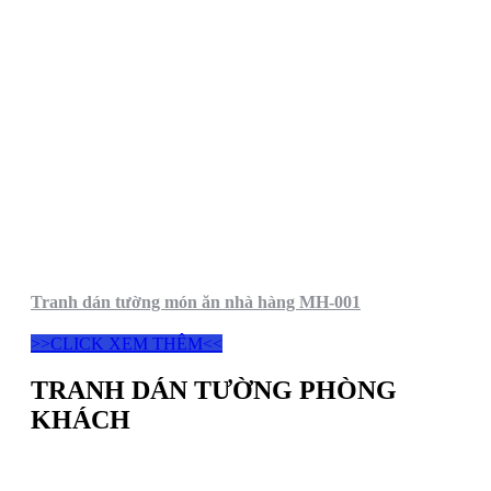
Tranh dán tường món ăn nhà hàng MH-001
>>CLICK XEM THÊM<<
TRANH DÁN TƯỜNG PHÒNG
KHÁCH