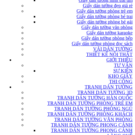
Giấy dán tường hình trái tim
Giấy dán tường đẹp giá rẻ
Giấy dán tường phòng trẻ em
Giấy dán tường phòng bé trai
Giấy dán tường phòng bé gái
Giấy dán tường văn phòng
Giấy dán tường karaoke
Giấy dán tường phòng bếp
Giấy dán tường phòng đọc sách
VẢI DÁN TƯỜNG
THIẾT KẾ NỘI THẤT
GIỚI THIỆU
TƯ VẤN
SỰ KIỆN
KHO GIẤY
THI CÔNG
TRANH DÁN TƯỜNG
TRANH DÁN TƯỜNG 3D
TRANH DÁN TƯỜNG HÀN QUỐC
TRANH DÁN TƯỜNG PHÒNG TRẺ EM
TRANH DÁN TƯỜNG PHÒNG NGỦ
TRANH DÁN TƯỜNG PHÒNG KHÁCH
TRANH DÁN TƯỜNG VĂN PHÒNG
TRANH DÁN TƯỜNG PHONG CẢNH
TRANH DÁN TƯỜNG PHONG CẢNH