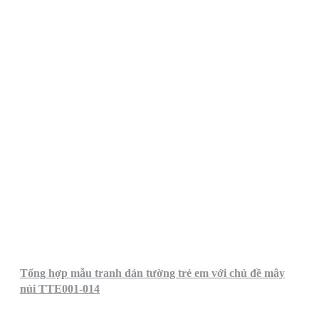
Tổng hợp mẫu tranh dán tường trẻ em với chủ đề mây
núi TTE001-014