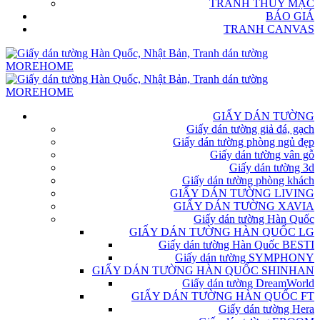
TRANH THỦY MẶC
BÁO GIÁ
TRANH CANVAS
GIẤY DÁN TƯỜNG
Giấy dán tường giả đá, gạch
Giấy dán tường phòng ngủ đẹp
Giấy dán tường vân gỗ
Giấy dán tường 3d
Giấy dán tường phòng khách
GIẤY DÁN TƯỜNG LIVING
GIẤY DÁN TƯỜNG XAVIA
Giấy dán tường Hàn Quốc
GIẤY DÁN TƯỜNG HÀN QUỐC LG
Giấy dán tường Hàn Quốc BESTI
Giấy dán tường SYMPHONY
GIẤY DÁN TƯỜNG HÀN QUỐC SHINHAN
Giấy dán tường DreamWorld
GIẤY DÁN TƯỜNG HÀN QUỐC FT
Giấy dán tường Hera