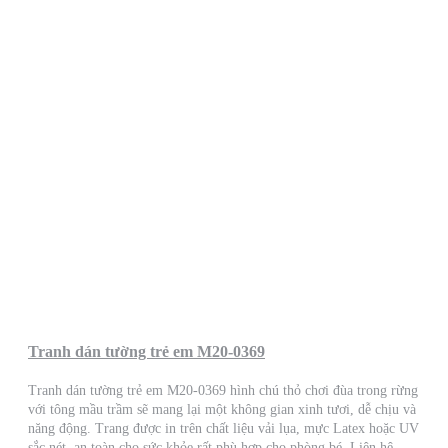
Tranh dán tường trẻ em M20-0369
Tranh dán tường trẻ em M20-0369 hình chú thỏ chơi đùa trong rừng
với tông mầu trầm sẽ mang lại một không gian xinh tươi, dễ chịu và
năng động. Trang được in trên chất liệu vải lụa, mực Latex hoặc UV
sắc nét, an toàn cho sức khỏe rất phù hợp cho phòng bé. Liên hệ