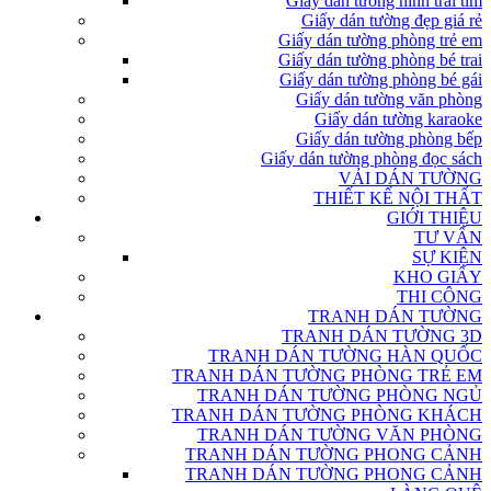
Giấy dán tường hình trái tim
Giấy dán tường đẹp giá rẻ
Giấy dán tường phòng trẻ em
Giấy dán tường phòng bé trai
Giấy dán tường phòng bé gái
Giấy dán tường văn phòng
Giấy dán tường karaoke
Giấy dán tường phòng bếp
Giấy dán tường phòng đọc sách
VẢI DÁN TƯỜNG
THIẾT KẾ NỘI THẤT
GIỚI THIỆU
TƯ VẤN
SỰ KIỆN
KHO GIẤY
THI CÔNG
TRANH DÁN TƯỜNG
TRANH DÁN TƯỜNG 3D
TRANH DÁN TƯỜNG HÀN QUỐC
TRANH DÁN TƯỜNG PHÒNG TRẺ EM
TRANH DÁN TƯỜNG PHÒNG NGỦ
TRANH DÁN TƯỜNG PHÒNG KHÁCH
TRANH DÁN TƯỜNG VĂN PHÒNG
TRANH DÁN TƯỜNG PHONG CẢNH
TRANH DÁN TƯỜNG PHONG CẢNH