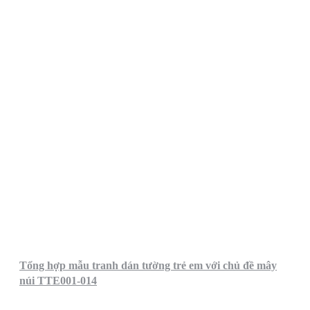
Tổng hợp mẫu tranh dán tường trẻ em với chủ đề mây
núi TTE001-014