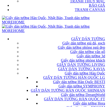
TRANH THỦY MẶC
BÁO GIÁ
TRANH CANVAS
GIẤY DÁN TƯỜNG
Giấy dán tường giả đá, gạch
Giấy dán tường phòng ngủ đẹp
Giấy dán tường vân gỗ
Giấy dán tường 3d
Giấy dán tường phòng khách
GIẤY DÁN TƯỜNG LIVING
GIẤY DÁN TƯỜNG XAVIA
Giấy dán tường Hàn Quốc
GIẤY DÁN TƯỜNG HÀN QUỐC LG
Giấy dán tường Hàn Quốc BESTI
Giấy dán tường SYMPHONY
GIẤY DÁN TƯỜNG HÀN QUỐC SHINHAN
Giấy dán tường DreamWorld
GIẤY DÁN TƯỜNG HÀN QUỐC FT
Giấy dán tường Hera