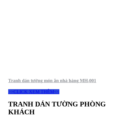
Tranh dán tường món ăn nhà hàng MH-001
>>CLICK XEM THÊM<<
TRANH DÁN TƯỜNG PHÒNG
KHÁCH