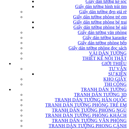
Giấy dán tường kẻ sọc
Giấy dán tường hình trái tim
Giấy dán tường đẹp giá rẻ
Giấy dán tường phòng trẻ em
Giấy dán tường phòng bé trai
Giấy dán tường phòng bé gái
Giấy dán tường văn phòng
Giấy dán tường karaoke
Giấy dán tường phòng bếp
Giấy dán tường phòng đọc sách
VẢI DÁN TƯỜNG
THIẾT KẾ NỘI THẤT
GIỚI THIỆU
TƯ VẤN
SỰ KIỆN
KHO GIẤY
THI CÔNG
TRANH DÁN TƯỜNG
TRANH DÁN TƯỜNG 3D
TRANH DÁN TƯỜNG HÀN QUỐC
TRANH DÁN TƯỜNG PHÒNG TRẺ EM
TRANH DÁN TƯỜNG PHÒNG NGỦ
TRANH DÁN TƯỜNG PHÒNG KHÁCH
TRANH DÁN TƯỜNG VĂN PHÒNG
TRANH DÁN TƯỜNG PHONG CẢNH