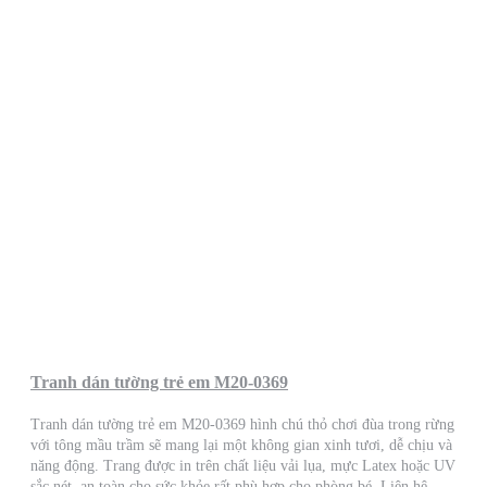
Tranh dán tường trẻ em M20-0369
Tranh dán tường trẻ em M20-0369 hình chú thỏ chơi đùa trong rừng
với tông mầu trầm sẽ mang lại một không gian xinh tươi, dễ chịu và
năng động. Trang được in trên chất liệu vải lụa, mực Latex hoặc UV
sắc nét, an toàn cho sức khỏe rất phù hợp cho phòng bé. Liên hệ