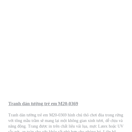
Tranh dán tường trẻ em M20-0369
Tranh dán tường trẻ em M20-0369 hình chú thỏ chơi đùa trong rừng
với tông mầu trầm sẽ mang lại một không gian xinh tươi, dễ chịu và
năng động. Trang được in trên chất liệu vải lụa, mực Latex hoặc UV
sắc nét, an toàn cho sức khỏe rất phù hợp cho phòng bé. Liên hệ