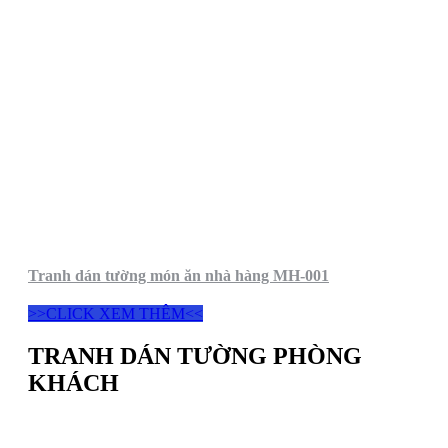
Tranh dán tường món ăn nhà hàng MH-001
>>CLICK XEM THÊM<<
TRANH DÁN TƯỜNG PHÒNG
KHÁCH