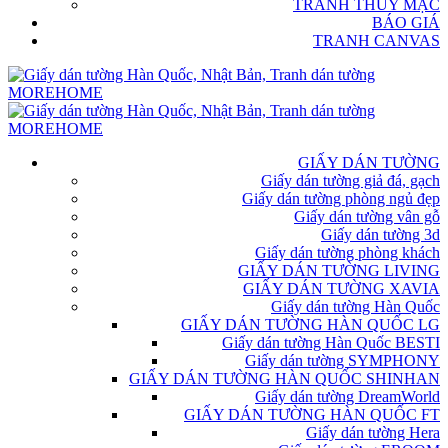
TRANH THỦY MẶC
BÁO GIÁ
TRANH CANVAS
GIẤY DÁN TƯỜNG
Giấy dán tường giả đá, gạch
Giấy dán tường phòng ngủ đẹp
Giấy dán tường vân gỗ
Giấy dán tường 3d
Giấy dán tường phòng khách
GIẤY DÁN TƯỜNG LIVING
GIẤY DÁN TƯỜNG XAVIA
Giấy dán tường Hàn Quốc
GIẤY DÁN TƯỜNG HÀN QUỐC LG
Giấy dán tường Hàn Quốc BESTI
Giấy dán tường SYMPHONY
GIẤY DÁN TƯỜNG HÀN QUỐC SHINHAN
Giấy dán tường DreamWorld
GIẤY DÁN TƯỜNG HÀN QUỐC FT
Giấy dán tường Hera