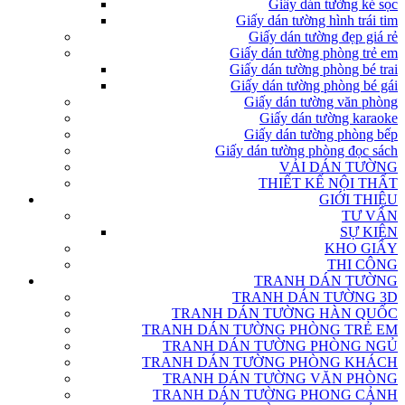
Giấy dán tường kẻ sọc
Giấy dán tường hình trái tim
Giấy dán tường đẹp giá rẻ
Giấy dán tường phòng trẻ em
Giấy dán tường phòng bé trai
Giấy dán tường phòng bé gái
Giấy dán tường văn phòng
Giấy dán tường karaoke
Giấy dán tường phòng bếp
Giấy dán tường phòng đọc sách
VẢI DÁN TƯỜNG
THIẾT KẾ NỘI THẤT
GIỚI THIỆU
TƯ VẤN
SỰ KIỆN
KHO GIẤY
THI CÔNG
TRANH DÁN TƯỜNG
TRANH DÁN TƯỜNG 3D
TRANH DÁN TƯỜNG HÀN QUỐC
TRANH DÁN TƯỜNG PHÒNG TRẺ EM
TRANH DÁN TƯỜNG PHÒNG NGỦ
TRANH DÁN TƯỜNG PHÒNG KHÁCH
TRANH DÁN TƯỜNG VĂN PHÒNG
TRANH DÁN TƯỜNG PHONG CẢNH