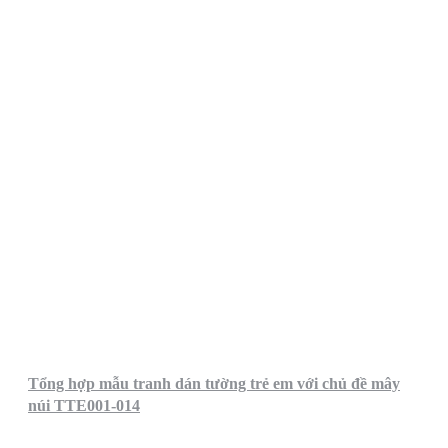
Tổng hợp mẫu tranh dán tường trẻ em với chủ đề mây
núi TTE001-014