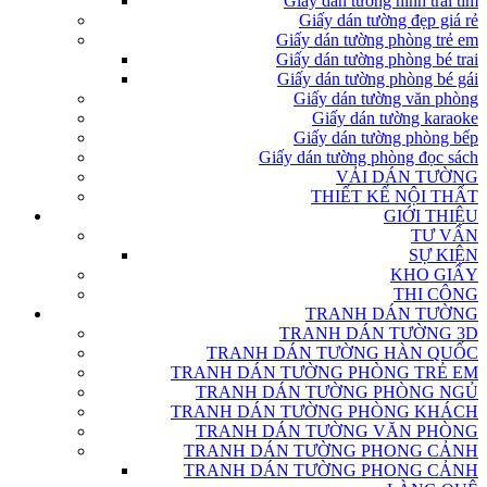
Giấy dán tường hình trái tim
Giấy dán tường đẹp giá rẻ
Giấy dán tường phòng trẻ em
Giấy dán tường phòng bé trai
Giấy dán tường phòng bé gái
Giấy dán tường văn phòng
Giấy dán tường karaoke
Giấy dán tường phòng bếp
Giấy dán tường phòng đọc sách
VẢI DÁN TƯỜNG
THIẾT KẾ NỘI THẤT
GIỚI THIỆU
TƯ VẤN
SỰ KIỆN
KHO GIẤY
THI CÔNG
TRANH DÁN TƯỜNG
TRANH DÁN TƯỜNG 3D
TRANH DÁN TƯỜNG HÀN QUỐC
TRANH DÁN TƯỜNG PHÒNG TRẺ EM
TRANH DÁN TƯỜNG PHÒNG NGỦ
TRANH DÁN TƯỜNG PHÒNG KHÁCH
TRANH DÁN TƯỜNG VĂN PHÒNG
TRANH DÁN TƯỜNG PHONG CẢNH
TRANH DÁN TƯỜNG PHONG CẢNH