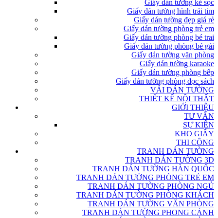
Giấy dán tường kẻ sọc
Giấy dán tường hình trái tim
Giấy dán tường đẹp giá rẻ
Giấy dán tường phòng trẻ em
Giấy dán tường phòng bé trai
Giấy dán tường phòng bé gái
Giấy dán tường văn phòng
Giấy dán tường karaoke
Giấy dán tường phòng bếp
Giấy dán tường phòng đọc sách
VẢI DÁN TƯỜNG
THIẾT KẾ NỘI THẤT
GIỚI THIỆU
TƯ VẤN
SỰ KIỆN
KHO GIẤY
THI CÔNG
TRANH DÁN TƯỜNG
TRANH DÁN TƯỜNG 3D
TRANH DÁN TƯỜNG HÀN QUỐC
TRANH DÁN TƯỜNG PHÒNG TRẺ EM
TRANH DÁN TƯỜNG PHÒNG NGỦ
TRANH DÁN TƯỜNG PHÒNG KHÁCH
TRANH DÁN TƯỜNG VĂN PHÒNG
TRANH DÁN TƯỜNG PHONG CẢNH