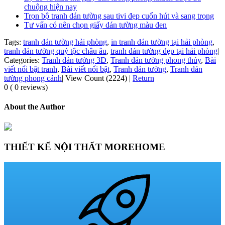
chuộng hiện nay
Trọn bộ tranh dán tường sau tivi đẹp cuốn hút và sang trọng
Tư vấn có nên chọn giấy dán tường màu đen
Tags:
tranh dán tường hải phòng
,
in tranh dán tường tại hải phòng
,
tranh dán tường quý tộc châu âu
,
tranh dán tường đẹp tại hải phòng
|
Categories:
Tranh dán tường 3D
,
Tranh dán tường phong thủy
,
Bài
viết nổi bật tranh
,
Bài viết nổi bật
,
Tranh dán tường
,
Tranh dán
tường phong cảnh
|
View Count (2224)
|
Return
0 ( 0 reviews)
About the Author
THIẾT KẾ NỘI THẤT MOREHOME