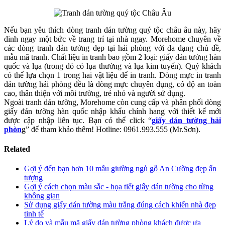
Nếu bạn yêu thích dòng tranh dán tường quý tộc châu âu này, hãy
dinh ngay một bức về trang trí tại nhà ngay. Morehome chuyên về
các dòng tranh dán tường đẹp tại hải phòng với đa dạng chủ đề,
mẫu mã tranh. Chất liệu in tranh bao gồm 2 loại: giấy dán tường hàn
quốc và lụa (trong đó có lụa thường và lụa kim tuyến). Quý khách
có thể lựa chọn 1 trong hai vật liệu để in tranh. Dòng mực in tranh
dán tường hải phòng đều là dòng mực chuyên dụng, có độ an toàn
cao, thân thiện với môi trường, trẻ nhỏ và người sử dụng.
Ngoài tranh dán tường, Morehome còn cung cấp và phân phối dòng
giấy đán tường hàn quốc nhập khẩu chính hang với thiết kế mới
được cập nhập liên tục. Bạn có thể click “
giấy dán tường hải
phòn
g” để tham khảo thêm! Hotline: 0961.993.555 (Mr.Sơn).
Related
Gợi ý đến bạn hơn 10 mẫu giường ngủ gỗ An Cường đẹp ấn
tượng
Gợi ý cách chọn màu sắc - họa tiết giấy dán tường cho từng
không gian
Sử dụng giấy dán tường màu trắng đúng cách khiến nhà đẹp
tinh tế
Lý do và mẫu mã giấy dán tường phòng khách được ưa