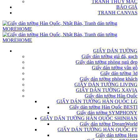
TRANH THỦY MẶC
BÁO GIÁ
TRANH CANVAS
GIẤY DÁN TƯỜNG
Giấy dán tường giả đá, gạch
Giấy dán tường phòng ngủ đẹp
Giấy dán tường vân gỗ
Giấy dán tường 3d
Giấy dán tường phòng khách
GIẤY DÁN TƯỜNG LIVING
GIẤY DÁN TƯỜNG XAVIA
Giấy dán tường Hàn Quốc
GIẤY DÁN TƯỜNG HÀN QUỐC LG
Giấy dán tường Hàn Quốc BESTI
Giấy dán tường SYMPHONY
GIẤY DÁN TƯỜNG HÀN QUỐC SHINHAN
Giấy dán tường DreamWorld
GIẤY DÁN TƯỜNG HÀN QUỐC FT
Giấy dán tường Hera