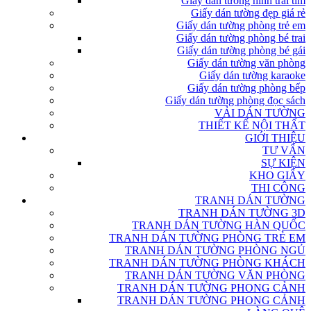
Giấy dán tường hình trái tim
Giấy dán tường đẹp giá rẻ
Giấy dán tường phòng trẻ em
Giấy dán tường phòng bé trai
Giấy dán tường phòng bé gái
Giấy dán tường văn phòng
Giấy dán tường karaoke
Giấy dán tường phòng bếp
Giấy dán tường phòng đọc sách
VẢI DÁN TƯỜNG
THIẾT KẾ NỘI THẤT
GIỚI THIỆU
TƯ VẤN
SỰ KIỆN
KHO GIẤY
THI CÔNG
TRANH DÁN TƯỜNG
TRANH DÁN TƯỜNG 3D
TRANH DÁN TƯỜNG HÀN QUỐC
TRANH DÁN TƯỜNG PHÒNG TRẺ EM
TRANH DÁN TƯỜNG PHÒNG NGỦ
TRANH DÁN TƯỜNG PHÒNG KHÁCH
TRANH DÁN TƯỜNG VĂN PHÒNG
TRANH DÁN TƯỜNG PHONG CẢNH
TRANH DÁN TƯỜNG PHONG CẢNH