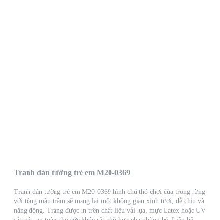
Tranh dán tường trẻ em M20-0369
Tranh dán tường trẻ em M20-0369 hình chú thỏ chơi đùa trong rừng
với tông mầu trầm sẽ mang lại một không gian xinh tươi, dễ chịu và
năng động. Trang được in trên chất liệu vải lụa, mực Latex hoặc UV
sắc nét, an toàn cho sức khỏe rất phù hợp cho phòng bé. Liên hệ