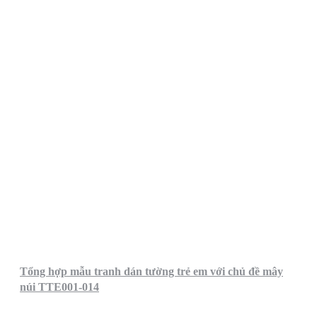
Tổng hợp mẫu tranh dán tường trẻ em với chủ đề mây
núi TTE001-014