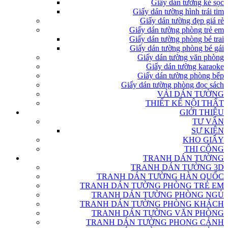
Giấy dán tường kẻ sọc
Giấy dán tường hình trái tim
Giấy dán tường đẹp giá rẻ
Giấy dán tường phòng trẻ em
Giấy dán tường phòng bé trai
Giấy dán tường phòng bé gái
Giấy dán tường văn phòng
Giấy dán tường karaoke
Giấy dán tường phòng bếp
Giấy dán tường phòng đọc sách
VẢI DÁN TƯỜNG
THIẾT KẾ NỘI THẤT
GIỚI THIỆU
TƯ VẤN
SỰ KIỆN
KHO GIẤY
THI CÔNG
TRANH DÁN TƯỜNG
TRANH DÁN TƯỜNG 3D
TRANH DÁN TƯỜNG HÀN QUỐC
TRANH DÁN TƯỜNG PHÒNG TRẺ EM
TRANH DÁN TƯỜNG PHÒNG NGỦ
TRANH DÁN TƯỜNG PHÒNG KHÁCH
TRANH DÁN TƯỜNG VĂN PHÒNG
TRANH DÁN TƯỜNG PHONG CẢNH