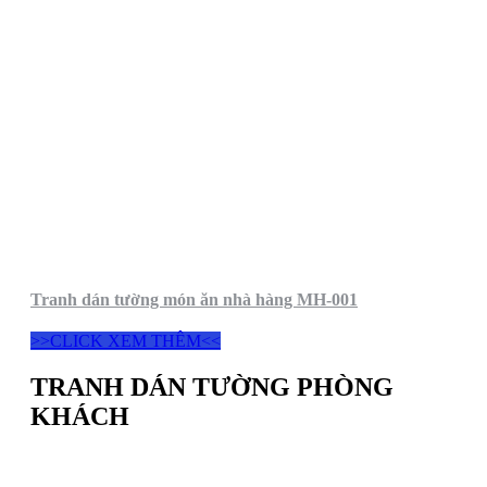
Tranh dán tường món ăn nhà hàng MH-001
>>CLICK XEM THÊM<<
TRANH DÁN TƯỜNG PHÒNG
KHÁCH