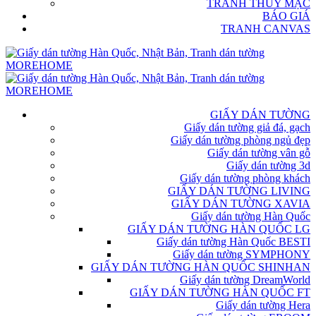
TRANH THỦY MẶC
BÁO GIÁ
TRANH CANVAS
GIẤY DÁN TƯỜNG
Giấy dán tường giả đá, gạch
Giấy dán tường phòng ngủ đẹp
Giấy dán tường vân gỗ
Giấy dán tường 3d
Giấy dán tường phòng khách
GIẤY DÁN TƯỜNG LIVING
GIẤY DÁN TƯỜNG XAVIA
Giấy dán tường Hàn Quốc
GIẤY DÁN TƯỜNG HÀN QUỐC LG
Giấy dán tường Hàn Quốc BESTI
Giấy dán tường SYMPHONY
GIẤY DÁN TƯỜNG HÀN QUỐC SHINHAN
Giấy dán tường DreamWorld
GIẤY DÁN TƯỜNG HÀN QUỐC FT
Giấy dán tường Hera