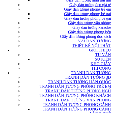
Giấy dán tường hình trái tim
Giấy dán tường đẹp giá rẻ
Giấy dán tường phòng trẻ em
Giấy dán tường phòng bé trai
Giấy dán tường phòng bé gái
Giấy dán tường văn phòng
Giấy dán tường karaoke
Giấy dán tường phòng bếp
Giấy dán tường phòng đọc sách
VẢI DÁN TƯỜNG
THIẾT KẾ NỘI THẤT
GIỚI THIỆU
TƯ VẤN
SỰ KIỆN
KHO GIẤY
THI CÔNG
TRANH DÁN TƯỜNG
TRANH DÁN TƯỜNG 3D
TRANH DÁN TƯỜNG HÀN QUỐC
TRANH DÁN TƯỜNG PHÒNG TRẺ EM
TRANH DÁN TƯỜNG PHÒNG NGỦ
TRANH DÁN TƯỜNG PHÒNG KHÁCH
TRANH DÁN TƯỜNG VĂN PHÒNG
TRANH DÁN TƯỜNG PHONG CẢNH
TRANH DÁN TƯỜNG PHONG CẢNH