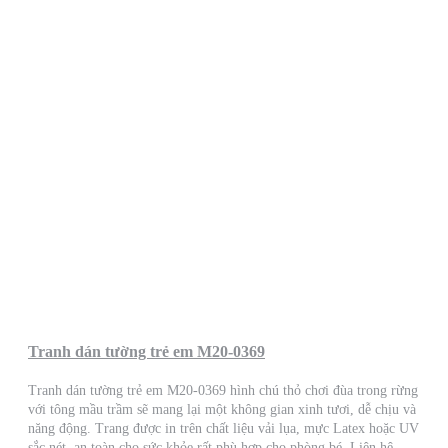
Tranh dán tường trẻ em M20-0369
Tranh dán tường trẻ em M20-0369 hình chú thỏ chơi đùa trong rừng
với tông mầu trầm sẽ mang lại một không gian xinh tươi, dễ chịu và
năng động. Trang được in trên chất liệu vải lụa, mực Latex hoặc UV
sắc nét, an toàn cho sức khỏe rất phù hợp cho phòng bé. Liên hệ