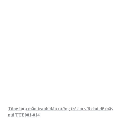
Tổng hợp mẫu tranh dán tường trẻ em với chủ đề mây
núi TTE001-014