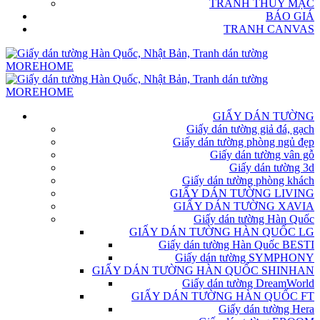
TRANH THỦY MẶC
BÁO GIÁ
TRANH CANVAS
GIẤY DÁN TƯỜNG
Giấy dán tường giả đá, gạch
Giấy dán tường phòng ngủ đẹp
Giấy dán tường vân gỗ
Giấy dán tường 3d
Giấy dán tường phòng khách
GIẤY DÁN TƯỜNG LIVING
GIẤY DÁN TƯỜNG XAVIA
Giấy dán tường Hàn Quốc
GIẤY DÁN TƯỜNG HÀN QUỐC LG
Giấy dán tường Hàn Quốc BESTI
Giấy dán tường SYMPHONY
GIẤY DÁN TƯỜNG HÀN QUỐC SHINHAN
Giấy dán tường DreamWorld
GIẤY DÁN TƯỜNG HÀN QUỐC FT
Giấy dán tường Hera