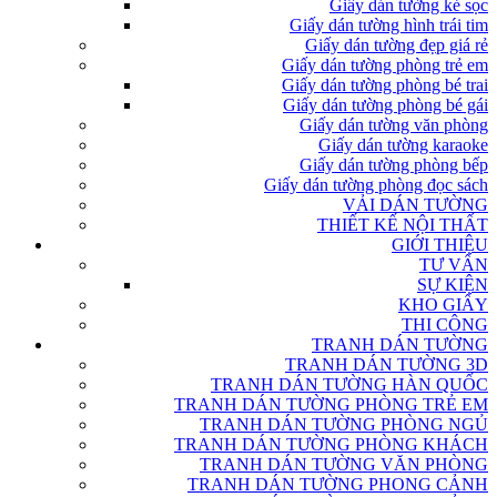
Giấy dán tường kẻ sọc
Giấy dán tường hình trái tim
Giấy dán tường đẹp giá rẻ
Giấy dán tường phòng trẻ em
Giấy dán tường phòng bé trai
Giấy dán tường phòng bé gái
Giấy dán tường văn phòng
Giấy dán tường karaoke
Giấy dán tường phòng bếp
Giấy dán tường phòng đọc sách
VẢI DÁN TƯỜNG
THIẾT KẾ NỘI THẤT
GIỚI THIỆU
TƯ VẤN
SỰ KIỆN
KHO GIẤY
THI CÔNG
TRANH DÁN TƯỜNG
TRANH DÁN TƯỜNG 3D
TRANH DÁN TƯỜNG HÀN QUỐC
TRANH DÁN TƯỜNG PHÒNG TRẺ EM
TRANH DÁN TƯỜNG PHÒNG NGỦ
TRANH DÁN TƯỜNG PHÒNG KHÁCH
TRANH DÁN TƯỜNG VĂN PHÒNG
TRANH DÁN TƯỜNG PHONG CẢNH