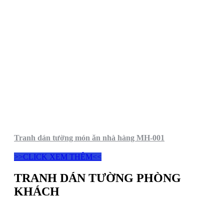
Tranh dán tường món ăn nhà hàng MH-001
>>CLICK XEM THÊM<<
TRANH DÁN TƯỜNG PHÒNG
KHÁCH