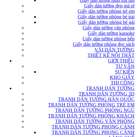
Giấy dán tường hình trái tim
Giấy dán tường đẹp giá rẻ
Giấy dán tường phòng trẻ em
Giấy dán tường phòng bé trai
Giấy dán tường phòng bé gái
Giấy dán tường văn phòng
Giấy dán tường karaoke
Giấy dán tường phòng bếp
Giấy dán tường phòng đọc sách
VẢI DÁN TƯỜNG
THIẾT KẾ NỘI THẤT
GIỚI THIỆU
TƯ VẤN
SỰ KIỆN
KHO GIẤY
THI CÔNG
TRANH DÁN TƯỜNG
TRANH DÁN TƯỜNG 3D
TRANH DÁN TƯỜNG HÀN QUỐC
TRANH DÁN TƯỜNG PHÒNG TRẺ EM
TRANH DÁN TƯỜNG PHÒNG NGỦ
TRANH DÁN TƯỜNG PHÒNG KHÁCH
TRANH DÁN TƯỜNG VĂN PHÒNG
TRANH DÁN TƯỜNG PHONG CẢNH
TRANH DÁN TƯỜNG PHONG CẢNH