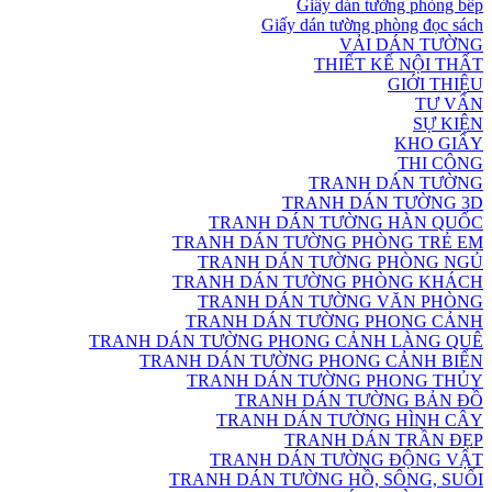
Giấy dán tường phòng bếp
Giấy dán tường phòng đọc sách
VẢI DÁN TƯỜNG
THIẾT KẾ NỘI THẤT
GIỚI THIỆU
TƯ VẤN
SỰ KIỆN
KHO GIẤY
THI CÔNG
TRANH DÁN TƯỜNG
TRANH DÁN TƯỜNG 3D
TRANH DÁN TƯỜNG HÀN QUỐC
TRANH DÁN TƯỜNG PHÒNG TRẺ EM
TRANH DÁN TƯỜNG PHÒNG NGỦ
TRANH DÁN TƯỜNG PHÒNG KHÁCH
TRANH DÁN TƯỜNG VĂN PHÒNG
TRANH DÁN TƯỜNG PHONG CẢNH
TRANH DÁN TƯỜNG PHONG CẢNH LÀNG QUÊ
TRANH DÁN TƯỜNG PHONG CẢNH BIỂN
TRANH DÁN TƯỜNG PHONG THỦY
TRANH DÁN TƯỜNG BẢN ĐỒ
TRANH DÁN TƯỜNG HÌNH CÂY
TRANH DÁN TRẦN ĐẸP
TRANH DÁN TƯỜNG ĐỘNG VẬT
TRANH DÁN TƯỜNG HỒ, SÔNG, SUỐI