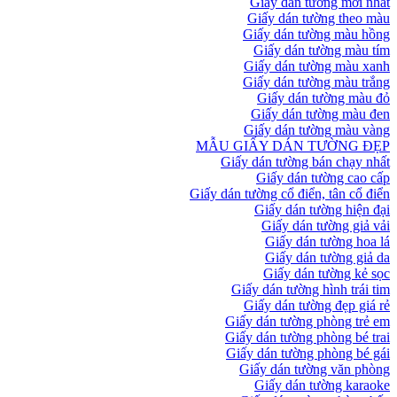
Giấy dán tường mới nhất
Giấy dán tường theo màu
Giấy dán tường màu hồng
Giấy dán tường màu tím
Giấy dán tường màu xanh
Giấy dán tường màu trắng
Giấy dán tường màu đỏ
Giấy dán tường màu đen
Giấy dán tường màu vàng
MẪU GIẤY DÁN TƯỜNG ĐẸP
Giấy dán tường bán chạy nhất
Giấy dán tường cao cấp
Giấy dán tường cổ điển, tân cổ điển
Giấy dán tường hiện đại
Giấy dán tường giả vải
Giấy dán tường hoa lá
Giấy dán tường giả da
Giấy dán tường kẻ sọc
Giấy dán tường hình trái tim
Giấy dán tường đẹp giá rẻ
Giấy dán tường phòng trẻ em
Giấy dán tường phòng bé trai
Giấy dán tường phòng bé gái
Giấy dán tường văn phòng
Giấy dán tường karaoke