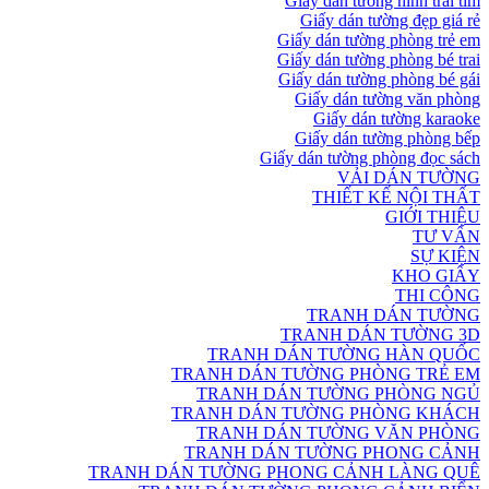
Giấy dán tường hình trái tim
Giấy dán tường đẹp giá rẻ
Giấy dán tường phòng trẻ em
Giấy dán tường phòng bé trai
Giấy dán tường phòng bé gái
Giấy dán tường văn phòng
Giấy dán tường karaoke
Giấy dán tường phòng bếp
Giấy dán tường phòng đọc sách
VẢI DÁN TƯỜNG
THIẾT KẾ NỘI THẤT
GIỚI THIỆU
TƯ VẤN
SỰ KIỆN
KHO GIẤY
THI CÔNG
TRANH DÁN TƯỜNG
TRANH DÁN TƯỜNG 3D
TRANH DÁN TƯỜNG HÀN QUỐC
TRANH DÁN TƯỜNG PHÒNG TRẺ EM
TRANH DÁN TƯỜNG PHÒNG NGỦ
TRANH DÁN TƯỜNG PHÒNG KHÁCH
TRANH DÁN TƯỜNG VĂN PHÒNG
TRANH DÁN TƯỜNG PHONG CẢNH
TRANH DÁN TƯỜNG PHONG CẢNH LÀNG QUÊ