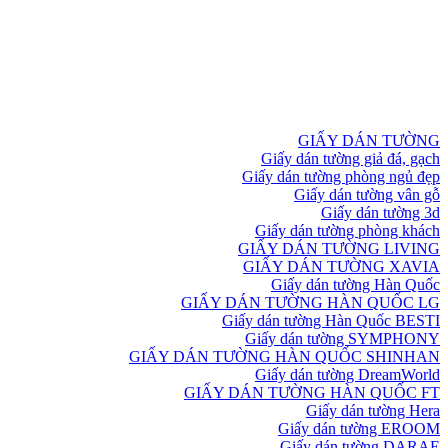
GIẤY DÁN TƯỜNG
Giấy dán tường giả đá, gạch
Giấy dán tường phòng ngủ đẹp
Giấy dán tường vân gỗ
Giấy dán tường 3d
Giấy dán tường phòng khách
GIẤY DÁN TƯỜNG LIVING
GIẤY DÁN TƯỜNG XAVIA
Giấy dán tường Hàn Quốc
GIẤY DÁN TƯỜNG HÀN QUỐC LG
Giấy dán tường Hàn Quốc BESTI
Giấy dán tường SYMPHONY
GIẤY DÁN TƯỜNG HÀN QUỐC SHINHAN
Giấy dán tường DreamWorld
GIẤY DÁN TƯỜNG HÀN QUỐC FT
Giấy dán tường Hera
Giấy dán tường EROOM
Giấy dán tường DARAE