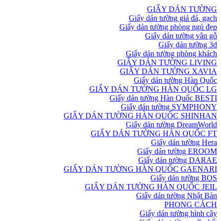
GIẤY DÁN TƯỜNG
Giấy dán tường giả đá, gạch
Giấy dán tường phòng ngủ đẹp
Giấy dán tường vân gỗ
Giấy dán tường 3d
Giấy dán tường phòng khách
GIẤY DÁN TƯỜNG LIVING
GIẤY DÁN TƯỜNG XAVIA
Giấy dán tường Hàn Quốc
GIẤY DÁN TƯỜNG HÀN QUỐC LG
Giấy dán tường Hàn Quốc BESTI
Giấy dán tường SYMPHONY
GIẤY DÁN TƯỜNG HÀN QUỐC SHINHAN
Giấy dán tường DreamWorld
GIẤY DÁN TƯỜNG HÀN QUỐC FT
Giấy dán tường Hera
Giấy dán tường EROOM
Giấy dán tường DARAE
GIẤY DÁN TƯỜNG HÀN QUỐC GAENARI
Giấy dán tường BOS
GIẤY DÁN TƯỜNG HÀN QUỐC JEIL
Giấy dán tường Nhật Bản
PHONG CÁCH
Giấy dán tường hình cây