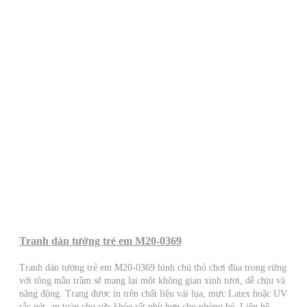
Tranh dán tường trẻ em M20-0369
Tranh dán tường trẻ em M20-0369 hình chú thỏ chơi đùa trong rừng
với tông mầu trầm sẽ mang lại một không gian xinh tươi, dễ chịu và
năng động. Trang được in trên chất liệu vải lụa, mực Latex hoặc UV
sắc nét, an toàn cho sức khỏe rất phù hợp cho phòng bé. Liên hệ