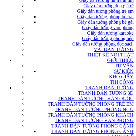
Giấy dán tường hình trái tim
Giấy dán tường đẹp giá rẻ
Giấy dán tường phòng trẻ em
Giấy dán tường phòng bé trai
Giấy dán tường phòng bé gái
Giấy dán tường văn phòng
Giấy dán tường karaoke
Giấy dán tường phòng bếp
Giấy dán tường phòng đọc sách
VẢI DÁN TƯỜNG
THIẾT KẾ NỘI THẤT
GIỚI THIỆU
TƯ VẤN
SỰ KIỆN
KHO GIẤY
THI CÔNG
TRANH DÁN TƯỜNG
TRANH DÁN TƯỜNG 3D
TRANH DÁN TƯỜNG HÀN QUỐC
TRANH DÁN TƯỜNG PHÒNG TRẺ EM
TRANH DÁN TƯỜNG PHÒNG NGỦ
TRANH DÁN TƯỜNG PHÒNG KHÁCH
TRANH DÁN TƯỜNG VĂN PHÒNG
TRANH DÁN TƯỜNG PHONG CẢNH
TRANH DÁN TƯỜNG PHONG CẢNH