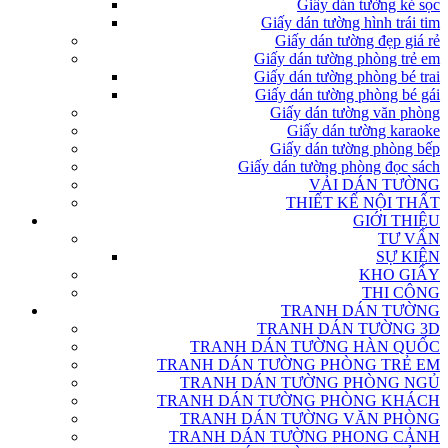
Giấy dán tường kẻ sọc
Giấy dán tường hình trái tim
Giấy dán tường đẹp giá rẻ
Giấy dán tường phòng trẻ em
Giấy dán tường phòng bé trai
Giấy dán tường phòng bé gái
Giấy dán tường văn phòng
Giấy dán tường karaoke
Giấy dán tường phòng bếp
Giấy dán tường phòng đọc sách
VẢI DÁN TƯỜNG
THIẾT KẾ NỘI THẤT
GIỚI THIỆU
TƯ VẤN
SỰ KIỆN
KHO GIẤY
THI CÔNG
TRANH DÁN TƯỜNG
TRANH DÁN TƯỜNG 3D
TRANH DÁN TƯỜNG HÀN QUỐC
TRANH DÁN TƯỜNG PHÒNG TRẺ EM
TRANH DÁN TƯỜNG PHÒNG NGỦ
TRANH DÁN TƯỜNG PHÒNG KHÁCH
TRANH DÁN TƯỜNG VĂN PHÒNG
TRANH DÁN TƯỜNG PHONG CẢNH