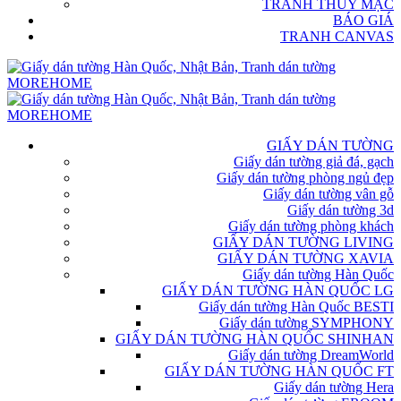
TRANH THỦY MẶC
BÁO GIÁ
TRANH CANVAS
GIẤY DÁN TƯỜNG
Giấy dán tường giả đá, gạch
Giấy dán tường phòng ngủ đẹp
Giấy dán tường vân gỗ
Giấy dán tường 3d
Giấy dán tường phòng khách
GIẤY DÁN TƯỜNG LIVING
GIẤY DÁN TƯỜNG XAVIA
Giấy dán tường Hàn Quốc
GIẤY DÁN TƯỜNG HÀN QUỐC LG
Giấy dán tường Hàn Quốc BESTI
Giấy dán tường SYMPHONY
GIẤY DÁN TƯỜNG HÀN QUỐC SHINHAN
Giấy dán tường DreamWorld
GIẤY DÁN TƯỜNG HÀN QUỐC FT
Giấy dán tường Hera