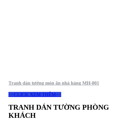
Tranh dán tường món ăn nhà hàng MH-001
>>CLICK XEM THÊM<<
TRANH DÁN TƯỜNG PHÒNG
KHÁCH