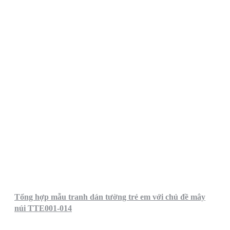
Tổng hợp mẫu tranh dán tường trẻ em với chủ đề mây
núi TTE001-014