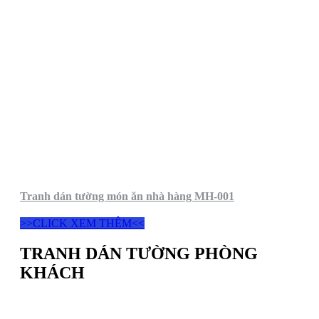
Tranh dán tường món ăn nhà hàng MH-001
>>CLICK XEM THÊM<<
TRANH DÁN TƯỜNG PHÒNG
KHÁCH