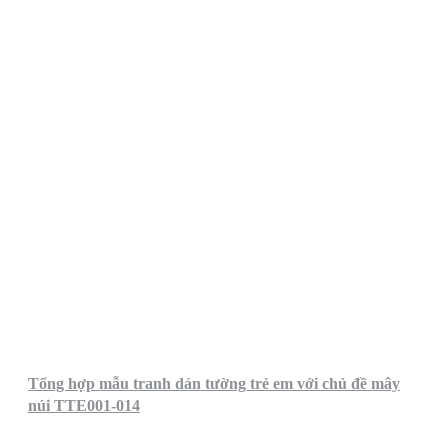
Tổng hợp mẫu tranh dán tường trẻ em với chủ đề mây
núi TTE001-014