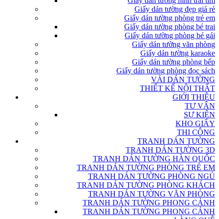
Giấy dán tường hình trái tim
Giấy dán tường đẹp giá rẻ
Giấy dán tường phòng trẻ em
Giấy dán tường phòng bé trai
Giấy dán tường phòng bé gái
Giấy dán tường văn phòng
Giấy dán tường karaoke
Giấy dán tường phòng bếp
Giấy dán tường phòng đọc sách
VẢI DÁN TƯỜNG
THIẾT KẾ NỘI THẤT
GIỚI THIỆU
TƯ VẤN
SỰ KIỆN
KHO GIẤY
THI CÔNG
TRANH DÁN TƯỜNG
TRANH DÁN TƯỜNG 3D
TRANH DÁN TƯỜNG HÀN QUỐC
TRANH DÁN TƯỜNG PHÒNG TRẺ EM
TRANH DÁN TƯỜNG PHÒNG NGỦ
TRANH DÁN TƯỜNG PHÒNG KHÁCH
TRANH DÁN TƯỜNG VĂN PHÒNG
TRANH DÁN TƯỜNG PHONG CẢNH
TRANH DÁN TƯỜNG PHONG CẢNH