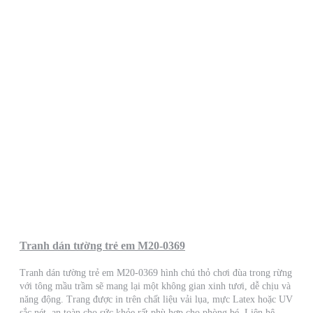
Tranh dán tường trẻ em M20-0369
Tranh dán tường trẻ em M20-0369 hình chú thỏ chơi đùa trong rừng
với tông mầu trầm sẽ mang lại một không gian xinh tươi, dễ chịu và
năng động. Trang được in trên chất liệu vải lụa, mực Latex hoặc UV
sắc nét, an toàn cho sức khỏe rất phù hợp cho phòng bé. Liên hệ