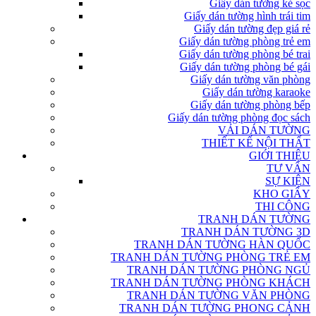
Giấy dán tường kẻ sọc
Giấy dán tường hình trái tim
Giấy dán tường đẹp giá rẻ
Giấy dán tường phòng trẻ em
Giấy dán tường phòng bé trai
Giấy dán tường phòng bé gái
Giấy dán tường văn phòng
Giấy dán tường karaoke
Giấy dán tường phòng bếp
Giấy dán tường phòng đọc sách
VẢI DÁN TƯỜNG
THIẾT KẾ NỘI THẤT
GIỚI THIỆU
TƯ VẤN
SỰ KIỆN
KHO GIẤY
THI CÔNG
TRANH DÁN TƯỜNG
TRANH DÁN TƯỜNG 3D
TRANH DÁN TƯỜNG HÀN QUỐC
TRANH DÁN TƯỜNG PHÒNG TRẺ EM
TRANH DÁN TƯỜNG PHÒNG NGỦ
TRANH DÁN TƯỜNG PHÒNG KHÁCH
TRANH DÁN TƯỜNG VĂN PHÒNG
TRANH DÁN TƯỜNG PHONG CẢNH