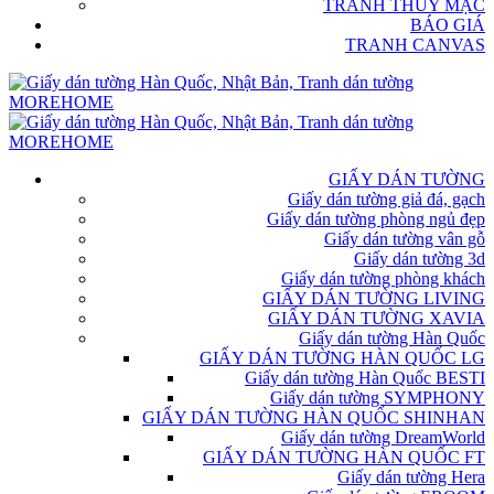
TRANH THỦY MẶC
BÁO GIÁ
TRANH CANVAS
GIẤY DÁN TƯỜNG
Giấy dán tường giả đá, gạch
Giấy dán tường phòng ngủ đẹp
Giấy dán tường vân gỗ
Giấy dán tường 3d
Giấy dán tường phòng khách
GIẤY DÁN TƯỜNG LIVING
GIẤY DÁN TƯỜNG XAVIA
Giấy dán tường Hàn Quốc
GIẤY DÁN TƯỜNG HÀN QUỐC LG
Giấy dán tường Hàn Quốc BESTI
Giấy dán tường SYMPHONY
GIẤY DÁN TƯỜNG HÀN QUỐC SHINHAN
Giấy dán tường DreamWorld
GIẤY DÁN TƯỜNG HÀN QUỐC FT
Giấy dán tường Hera