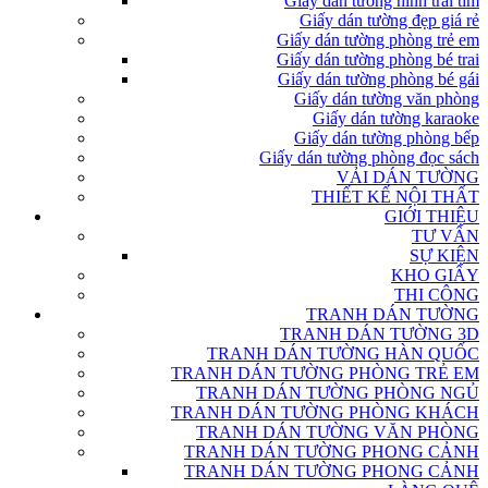
Giấy dán tường hình trái tim
Giấy dán tường đẹp giá rẻ
Giấy dán tường phòng trẻ em
Giấy dán tường phòng bé trai
Giấy dán tường phòng bé gái
Giấy dán tường văn phòng
Giấy dán tường karaoke
Giấy dán tường phòng bếp
Giấy dán tường phòng đọc sách
VẢI DÁN TƯỜNG
THIẾT KẾ NỘI THẤT
GIỚI THIỆU
TƯ VẤN
SỰ KIỆN
KHO GIẤY
THI CÔNG
TRANH DÁN TƯỜNG
TRANH DÁN TƯỜNG 3D
TRANH DÁN TƯỜNG HÀN QUỐC
TRANH DÁN TƯỜNG PHÒNG TRẺ EM
TRANH DÁN TƯỜNG PHÒNG NGỦ
TRANH DÁN TƯỜNG PHÒNG KHÁCH
TRANH DÁN TƯỜNG VĂN PHÒNG
TRANH DÁN TƯỜNG PHONG CẢNH
TRANH DÁN TƯỜNG PHONG CẢNH