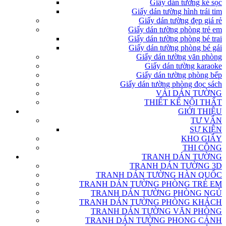
Giấy dán tường kẻ sọc
Giấy dán tường hình trái tim
Giấy dán tường đẹp giá rẻ
Giấy dán tường phòng trẻ em
Giấy dán tường phòng bé trai
Giấy dán tường phòng bé gái
Giấy dán tường văn phòng
Giấy dán tường karaoke
Giấy dán tường phòng bếp
Giấy dán tường phòng đọc sách
VẢI DÁN TƯỜNG
THIẾT KẾ NỘI THẤT
GIỚI THIỆU
TƯ VẤN
SỰ KIỆN
KHO GIẤY
THI CÔNG
TRANH DÁN TƯỜNG
TRANH DÁN TƯỜNG 3D
TRANH DÁN TƯỜNG HÀN QUỐC
TRANH DÁN TƯỜNG PHÒNG TRẺ EM
TRANH DÁN TƯỜNG PHÒNG NGỦ
TRANH DÁN TƯỜNG PHÒNG KHÁCH
TRANH DÁN TƯỜNG VĂN PHÒNG
TRANH DÁN TƯỜNG PHONG CẢNH