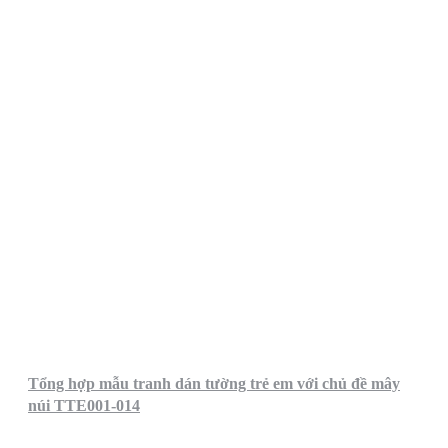
Tổng hợp mẫu tranh dán tường trẻ em với chủ đề mây
núi TTE001-014