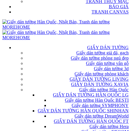
TRANH THỦY MẶC
BÁO GIÁ
TRANH CANVAS
GIẤY DÁN TƯỜNG
Giấy dán tường giả đá, gạch
Giấy dán tường phòng ngủ đẹp
Giấy dán tường vân gỗ
Giấy dán tường 3d
Giấy dán tường phòng khách
GIẤY DÁN TƯỜNG LIVING
GIẤY DÁN TƯỜNG XAVIA
Giấy dán tường Hàn Quốc
GIẤY DÁN TƯỜNG HÀN QUỐC LG
Giấy dán tường Hàn Quốc BESTI
Giấy dán tường SYMPHONY
GIẤY DÁN TƯỜNG HÀN QUỐC SHINHAN
Giấy dán tường DreamWorld
GIẤY DÁN TƯỜNG HÀN QUỐC FT
Giấy dán tường Hera