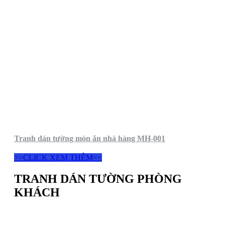
Tranh dán tường món ăn nhà hàng MH-001
>>CLICK XEM THÊM<<
TRANH DÁN TƯỜNG PHÒNG
KHÁCH