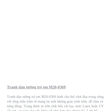
Tranh dán tường trẻ em M20-0369
Tranh dán tường trẻ em M20-0369 hình chú thỏ chơi đùa trong rừng
với tông mầu trầm sẽ mang lại một không gian xinh tươi, dễ chịu và
năng động. Trang được in trên chất liệu vải lụa, mực Latex hoặc UV
sắc nét, an toàn cho sức khỏe rất phù hợp cho phòng bé. Liên hệ