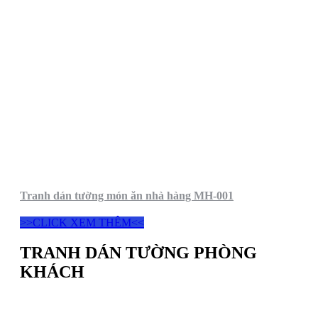
Tranh dán tường món ăn nhà hàng MH-001
>>CLICK XEM THÊM<<
TRANH DÁN TƯỜNG PHÒNG
KHÁCH