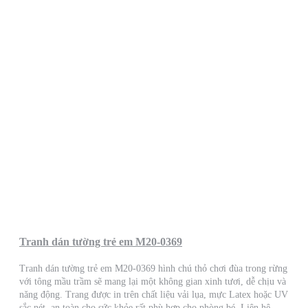
Tranh dán tường trẻ em M20-0369
Tranh dán tường trẻ em M20-0369 hình chú thỏ chơi đùa trong rừng
với tông mầu trầm sẽ mang lại một không gian xinh tươi, dễ chịu và
năng động. Trang được in trên chất liệu vải lụa, mực Latex hoặc UV
sắc nét, an toàn cho sức khỏe rất phù hợp cho phòng bé. Liên hệ