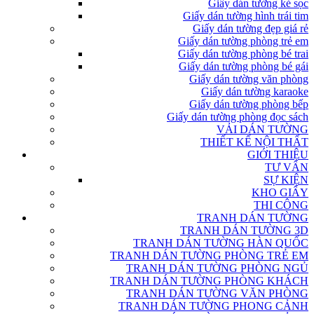
Giấy dán tường kẻ sọc
Giấy dán tường hình trái tim
Giấy dán tường đẹp giá rẻ
Giấy dán tường phòng trẻ em
Giấy dán tường phòng bé trai
Giấy dán tường phòng bé gái
Giấy dán tường văn phòng
Giấy dán tường karaoke
Giấy dán tường phòng bếp
Giấy dán tường phòng đọc sách
VẢI DÁN TƯỜNG
THIẾT KẾ NỘI THẤT
GIỚI THIỆU
TƯ VẤN
SỰ KIỆN
KHO GIẤY
THI CÔNG
TRANH DÁN TƯỜNG
TRANH DÁN TƯỜNG 3D
TRANH DÁN TƯỜNG HÀN QUỐC
TRANH DÁN TƯỜNG PHÒNG TRẺ EM
TRANH DÁN TƯỜNG PHÒNG NGỦ
TRANH DÁN TƯỜNG PHÒNG KHÁCH
TRANH DÁN TƯỜNG VĂN PHÒNG
TRANH DÁN TƯỜNG PHONG CẢNH