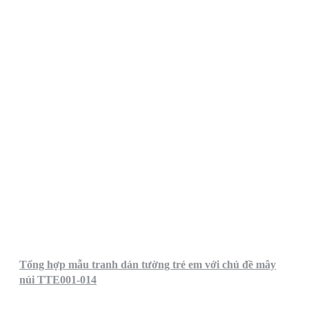
Tổng hợp mẫu tranh dán tường trẻ em với chủ đề mây
núi TTE001-014