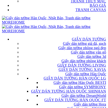
TRANH THỦY MẶC
BÁO GIÁ
TRANH CANVAS
GIẤY DÁN TƯỜNG
Giấy dán tường giả đá, gạch
Giấy dán tường phòng ngủ đẹp
Giấy dán tường vân gỗ
Giấy dán tường 3d
Giấy dán tường phòng khách
GIẤY DÁN TƯỜNG LIVING
GIẤY DÁN TƯỜNG XAVIA
Giấy dán tường Hàn Quốc
GIẤY DÁN TƯỜNG HÀN QUỐC LG
Giấy dán tường Hàn Quốc BESTI
Giấy dán tường SYMPHONY
GIẤY DÁN TƯỜNG HÀN QUỐC SHINHAN
Giấy dán tường DreamWorld
GIẤY DÁN TƯỜNG HÀN QUỐC FT
Giấy dán tường Hera