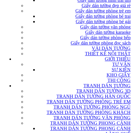
Giấy dán tường hình trái tim
Giấy dán tường đẹp giá rẻ
Giấy dán tường phòng trẻ em
Giấy dán tường phòng bé trai
Giấy dán tường phòng bé gái
Giấy dán tường văn phòng
Giấy dán tường karaoke
Giấy dán tường phòng bếp
Giấy dán tường phòng đọc sách
VẢI DÁN TƯỜNG
THIẾT KẾ NỘI THẤT
GIỚI THIỆU
TƯ VẤN
SỰ KIỆN
KHO GIẤY
THI CÔNG
TRANH DÁN TƯỜNG
TRANH DÁN TƯỜNG 3D
TRANH DÁN TƯỜNG HÀN QUỐC
TRANH DÁN TƯỜNG PHÒNG TRẺ EM
TRANH DÁN TƯỜNG PHÒNG NGỦ
TRANH DÁN TƯỜNG PHÒNG KHÁCH
TRANH DÁN TƯỜNG VĂN PHÒNG
TRANH DÁN TƯỜNG PHONG CẢNH
TRANH DÁN TƯỜNG PHONG CẢNH