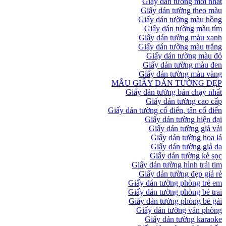
Giấy dán tường mới nhất
Giấy dán tường theo màu
Giấy dán tường màu hồng
Giấy dán tường màu tím
Giấy dán tường màu xanh
Giấy dán tường màu trắng
Giấy dán tường màu đỏ
Giấy dán tường màu đen
Giấy dán tường màu vàng
MẪU GIẤY DÁN TƯỜNG ĐẸP
Giấy dán tường bán chạy nhất
Giấy dán tường cao cấp
Giấy dán tường cổ điển, tân cổ điển
Giấy dán tường hiện đại
Giấy dán tường giả vải
Giấy dán tường hoa lá
Giấy dán tường giả da
Giấy dán tường kẻ sọc
Giấy dán tường hình trái tim
Giấy dán tường đẹp giá rẻ
Giấy dán tường phòng trẻ em
Giấy dán tường phòng bé trai
Giấy dán tường phòng bé gái
Giấy dán tường văn phòng
Giấy dán tường karaoke