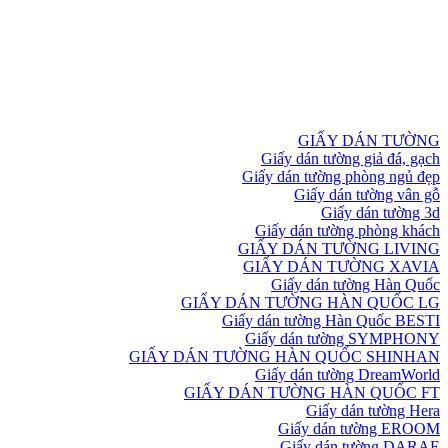
GIẤY DÁN TƯỜNG
Giấy dán tường giả đá, gạch
Giấy dán tường phòng ngủ đẹp
Giấy dán tường vân gỗ
Giấy dán tường 3d
Giấy dán tường phòng khách
GIẤY DÁN TƯỜNG LIVING
GIẤY DÁN TƯỜNG XAVIA
Giấy dán tường Hàn Quốc
GIẤY DÁN TƯỜNG HÀN QUỐC LG
Giấy dán tường Hàn Quốc BESTI
Giấy dán tường SYMPHONY
GIẤY DÁN TƯỜNG HÀN QUỐC SHINHAN
Giấy dán tường DreamWorld
GIẤY DÁN TƯỜNG HÀN QUỐC FT
Giấy dán tường Hera
Giấy dán tường EROOM
Giấy dán tường DARAE