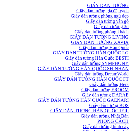
GIẤY DÁN TƯỜNG
Giấy dán tường giả đá, gạch
Giấy dán tường phòng ngủ đẹp
Giấy dán tường vân gỗ
Giấy dán tường 3d
Giấy dán tường phòng khách
GIẤY DÁN TƯỜNG LIVING
GIẤY DÁN TƯỜNG XAVIA
Giấy dán tường Hàn Quốc
GIẤY DÁN TƯỜNG HÀN QUỐC LG
Giấy dán tường Hàn Quốc BESTI
Giấy dán tường SYMPHONY
GIẤY DÁN TƯỜNG HÀN QUỐC SHINHAN
Giấy dán tường DreamWorld
GIẤY DÁN TƯỜNG HÀN QUỐC FT
Giấy dán tường Hera
Giấy dán tường EROOM
Giấy dán tường DARAE
GIẤY DÁN TƯỜNG HÀN QUỐC GAENARI
Giấy dán tường BOS
GIẤY DÁN TƯỜNG HÀN QUỐC JEIL
Giấy dán tường Nhật Bản
PHONG CÁCH
Giấy dán tường hình cây