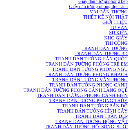
Giấy dán tường phòng bếp
Giấy dán tường phòng đọc sách
VẢI DÁN TƯỜNG
THIẾT KẾ NỘI THẤT
GIỚI THIỆU
TƯ VẤN
SỰ KIỆN
KHO GIẤY
THI CÔNG
TRANH DÁN TƯỜNG
TRANH DÁN TƯỜNG 3D
TRANH DÁN TƯỜNG HÀN QUỐC
TRANH DÁN TƯỜNG PHÒNG TRẺ EM
TRANH DÁN TƯỜNG PHÒNG NGỦ
TRANH DÁN TƯỜNG PHÒNG KHÁCH
TRANH DÁN TƯỜNG VĂN PHÒNG
TRANH DÁN TƯỜNG PHONG CẢNH
TRANH DÁN TƯỜNG PHONG CẢNH LÀNG QUÊ
TRANH DÁN TƯỜNG PHONG CẢNH BIỂN
TRANH DÁN TƯỜNG PHONG THỦY
TRANH DÁN TƯỜNG BẢN ĐỒ
TRANH DÁN TƯỜNG HÌNH CÂY
TRANH DÁN TRẦN ĐẸP
TRANH DÁN TƯỜNG ĐỘNG VẬT
TRANH DÁN TƯỜNG HỒ, SÔNG, SUỐI