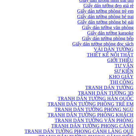
Giấy dán tường hình trái tim
Giấy dán tường đẹp giá rẻ
Giấy dán tường phòng trẻ em
Giấy dán tường phòng bé trai
Giấy dán tường phòng bé gái
Giấy dán tường văn phòng
Giấy dán tường karaoke
Giấy dán tường phòng bếp
Giấy dán tường phòng đọc sách
VẢI DÁN TƯỜNG
THIẾT KẾ NỘI THẤT
GIỚI THIỆU
TƯ VẤN
SỰ KIỆN
KHO GIẤY
THI CÔNG
TRANH DÁN TƯỜNG
TRANH DÁN TƯỜNG 3D
TRANH DÁN TƯỜNG HÀN QUỐC
TRANH DÁN TƯỜNG PHÒNG TRẺ EM
TRANH DÁN TƯỜNG PHÒNG NGỦ
TRANH DÁN TƯỜNG PHÒNG KHÁCH
TRANH DÁN TƯỜNG VĂN PHÒNG
TRANH DÁN TƯỜNG PHONG CẢNH
TRANH DÁN TƯỜNG PHONG CẢNH LÀNG QUÊ