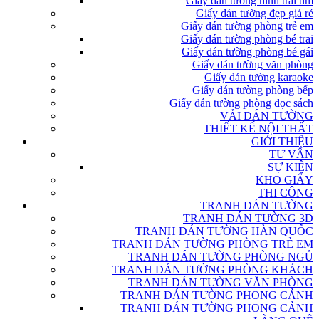
Giấy dán tường hình trái tim
Giấy dán tường đẹp giá rẻ
Giấy dán tường phòng trẻ em
Giấy dán tường phòng bé trai
Giấy dán tường phòng bé gái
Giấy dán tường văn phòng
Giấy dán tường karaoke
Giấy dán tường phòng bếp
Giấy dán tường phòng đọc sách
VẢI DÁN TƯỜNG
THIẾT KẾ NỘI THẤT
GIỚI THIỆU
TƯ VẤN
SỰ KIỆN
KHO GIẤY
THI CÔNG
TRANH DÁN TƯỜNG
TRANH DÁN TƯỜNG 3D
TRANH DÁN TƯỜNG HÀN QUỐC
TRANH DÁN TƯỜNG PHÒNG TRẺ EM
TRANH DÁN TƯỜNG PHÒNG NGỦ
TRANH DÁN TƯỜNG PHÒNG KHÁCH
TRANH DÁN TƯỜNG VĂN PHÒNG
TRANH DÁN TƯỜNG PHONG CẢNH
TRANH DÁN TƯỜNG PHONG CẢNH