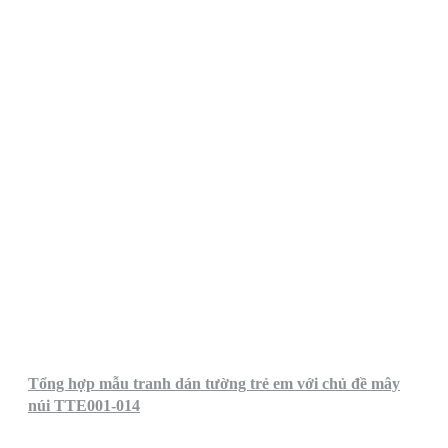
Tổng hợp mẫu tranh dán tường trẻ em với chủ đề mây
núi TTE001-014