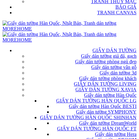
TRANH THỦY MẶC
BÁO GIÁ
TRANH CANVAS
GIẤY DÁN TƯỜNG
Giấy dán tường giả đá, gạch
Giấy dán tường phòng ngủ đẹp
Giấy dán tường vân gỗ
Giấy dán tường 3d
Giấy dán tường phòng khách
GIẤY DÁN TƯỜNG LIVING
GIẤY DÁN TƯỜNG XAVIA
Giấy dán tường Hàn Quốc
GIẤY DÁN TƯỜNG HÀN QUỐC LG
Giấy dán tường Hàn Quốc BESTI
Giấy dán tường SYMPHONY
GIẤY DÁN TƯỜNG HÀN QUỐC SHINHAN
Giấy dán tường DreamWorld
GIẤY DÁN TƯỜNG HÀN QUỐC FT
Giấy dán tường Hera