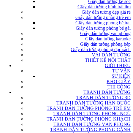
Giấy dán tường kẻ sọc
Giấy dán tường hình trái tim
Giấy dán tường đẹp giá rẻ
Giấy dán tường phòng trẻ em
Giấy dán tường phòng bé trai
Giấy dán tường phòng bé gái
Giấy dán tường văn phòng
Giấy dán tường karaoke
Giấy dán tường phòng bếp
Giấy dán tường phòng đọc sách
VẢI DÁN TƯỜNG
THIẾT KẾ NỘI THẤT
GIỚI THIỆU
TƯ VẤN
SỰ KIỆN
KHO GIẤY
THI CÔNG
TRANH DÁN TƯỜNG
TRANH DÁN TƯỜNG 3D
TRANH DÁN TƯỜNG HÀN QUỐC
TRANH DÁN TƯỜNG PHÒNG TRẺ EM
TRANH DÁN TƯỜNG PHÒNG NGỦ
TRANH DÁN TƯỜNG PHÒNG KHÁCH
TRANH DÁN TƯỜNG VĂN PHÒNG
TRANH DÁN TƯỜNG PHONG CẢNH