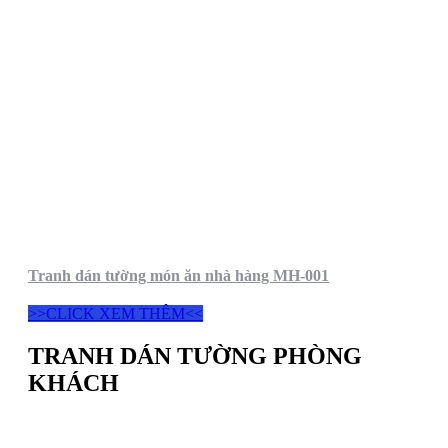
Tranh dán tường món ăn nhà hàng MH-001
>>CLICK XEM THÊM<<
TRANH DÁN TƯỜNG PHÒNG
KHÁCH