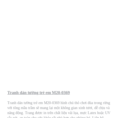
Tranh dán tường trẻ em M20-0369
Tranh dán tường trẻ em M20-0369 hình chú thỏ chơi đùa trong rừng
với tông mầu trầm sẽ mang lại một không gian xinh tươi, dễ chịu và
năng động. Trang được in trên chất liệu vải lụa, mực Latex hoặc UV
sắc nét, an toàn cho sức khỏe rất phù hợp cho phòng bé. Liên hệ