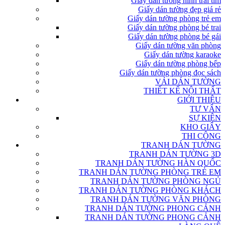
Giấy dán tường hình trái tim
Giấy dán tường đẹp giá rẻ
Giấy dán tường phòng trẻ em
Giấy dán tường phòng bé trai
Giấy dán tường phòng bé gái
Giấy dán tường văn phòng
Giấy dán tường karaoke
Giấy dán tường phòng bếp
Giấy dán tường phòng đọc sách
VẢI DÁN TƯỜNG
THIẾT KẾ NỘI THẤT
GIỚI THIỆU
TƯ VẤN
SỰ KIỆN
KHO GIẤY
THI CÔNG
TRANH DÁN TƯỜNG
TRANH DÁN TƯỜNG 3D
TRANH DÁN TƯỜNG HÀN QUỐC
TRANH DÁN TƯỜNG PHÒNG TRẺ EM
TRANH DÁN TƯỜNG PHÒNG NGỦ
TRANH DÁN TƯỜNG PHÒNG KHÁCH
TRANH DÁN TƯỜNG VĂN PHÒNG
TRANH DÁN TƯỜNG PHONG CẢNH
TRANH DÁN TƯỜNG PHONG CẢNH