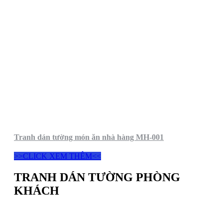
Tranh dán tường món ăn nhà hàng MH-001
>>CLICK XEM THÊM<<
TRANH DÁN TƯỜNG PHÒNG
KHÁCH