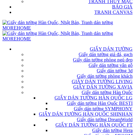
TRANH THỦY MẶC
BÁO GIÁ
TRANH CANVAS
GIẤY DÁN TƯỜNG
Giấy dán tường giả đá, gạch
Giấy dán tường phòng ngủ đẹp
Giấy dán tường vân gỗ
Giấy dán tường 3d
Giấy dán tường phòng khách
GIẤY DÁN TƯỜNG LIVING
GIẤY DÁN TƯỜNG XAVIA
Giấy dán tường Hàn Quốc
GIẤY DÁN TƯỜNG HÀN QUỐC LG
Giấy dán tường Hàn Quốc BESTI
Giấy dán tường SYMPHONY
GIẤY DÁN TƯỜNG HÀN QUỐC SHINHAN
Giấy dán tường DreamWorld
GIẤY DÁN TƯỜNG HÀN QUỐC FT
Giấy dán tường Hera