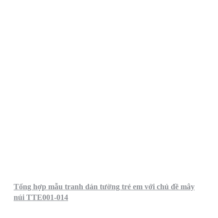
Tổng hợp mẫu tranh dán tường trẻ em với chủ đề mây
núi TTE001-014