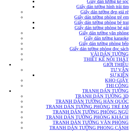
Giấy dán tường kẻ sọc
Giấy dán tường hình trái tim
Giấy dán tường đẹp giá rẻ
Giấy dán tường phòng trẻ em
Giấy dán tường phòng bé trai
Giấy dán tường phòng bé gái
Giấy dán tường văn phòng
Giấy dán tường karaoke
Giấy dán tường phòng bếp
Giấy dán tường phòng đọc sách
VẢI DÁN TƯỜNG
THIẾT KẾ NỘI THẤT
GIỚI THIỆU
TƯ VẤN
SỰ KIỆN
KHO GIẤY
THI CÔNG
TRANH DÁN TƯỜNG
TRANH DÁN TƯỜNG 3D
TRANH DÁN TƯỜNG HÀN QUỐC
TRANH DÁN TƯỜNG PHÒNG TRẺ EM
TRANH DÁN TƯỜNG PHÒNG NGỦ
TRANH DÁN TƯỜNG PHÒNG KHÁCH
TRANH DÁN TƯỜNG VĂN PHÒNG
TRANH DÁN TƯỜNG PHONG CẢNH