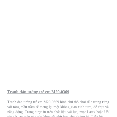
Tranh dán tường trẻ em M20-0369
Tranh dán tường trẻ em M20-0369 hình chú thỏ chơi đùa trong rừng
với tông mầu trầm sẽ mang lại một không gian xinh tươi, dễ chịu và
năng động. Trang được in trên chất liệu vải lụa, mực Latex hoặc UV
sắc nét, an toàn cho sức khỏe rất phù hợp cho phòng bé. Liên hệ