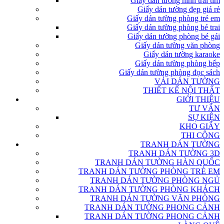
Giấy dán tường hình trái tim
Giấy dán tường đẹp giá rẻ
Giấy dán tường phòng trẻ em
Giấy dán tường phòng bé trai
Giấy dán tường phòng bé gái
Giấy dán tường văn phòng
Giấy dán tường karaoke
Giấy dán tường phòng bếp
Giấy dán tường phòng đọc sách
VẢI DÁN TƯỜNG
THIẾT KẾ NỘI THẤT
GIỚI THIỆU
TƯ VẤN
SỰ KIỆN
KHO GIẤY
THI CÔNG
TRANH DÁN TƯỜNG
TRANH DÁN TƯỜNG 3D
TRANH DÁN TƯỜNG HÀN QUỐC
TRANH DÁN TƯỜNG PHÒNG TRẺ EM
TRANH DÁN TƯỜNG PHÒNG NGỦ
TRANH DÁN TƯỜNG PHÒNG KHÁCH
TRANH DÁN TƯỜNG VĂN PHÒNG
TRANH DÁN TƯỜNG PHONG CẢNH
TRANH DÁN TƯỜNG PHONG CẢNH