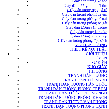
Giấy dán tường kẻ sọc
Giấy dán tường hình trái tim
Giấy dán tường đẹp giá rẻ
Giấy dán tường phòng trẻ em
Giấy dán tường phòng bé trai
Giấy dán tường phòng bé gái
Giấy dán tường văn phòng
Giấy dán tường karaoke
Giấy dán tường phòng bếp
Giấy dán tường phòng đọc sách
VẢI DÁN TƯỜNG
THIẾT KẾ NỘI THẤT
GIỚI THIỆU
TƯ VẤN
SỰ KIỆN
KHO GIẤY
THI CÔNG
TRANH DÁN TƯỜNG
TRANH DÁN TƯỜNG 3D
TRANH DÁN TƯỜNG HÀN QUỐC
TRANH DÁN TƯỜNG PHÒNG TRẺ EM
TRANH DÁN TƯỜNG PHÒNG NGỦ
TRANH DÁN TƯỜNG PHÒNG KHÁCH
TRANH DÁN TƯỜNG VĂN PHÒNG
TRANH DÁN TƯỜNG PHONG CẢNH