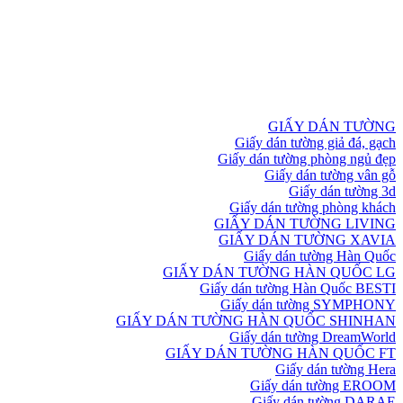
GIẤY DÁN TƯỜNG
Giấy dán tường giả đá, gạch
Giấy dán tường phòng ngủ đẹp
Giấy dán tường vân gỗ
Giấy dán tường 3d
Giấy dán tường phòng khách
GIẤY DÁN TƯỜNG LIVING
GIẤY DÁN TƯỜNG XAVIA
Giấy dán tường Hàn Quốc
GIẤY DÁN TƯỜNG HÀN QUỐC LG
Giấy dán tường Hàn Quốc BESTI
Giấy dán tường SYMPHONY
GIẤY DÁN TƯỜNG HÀN QUỐC SHINHAN
Giấy dán tường DreamWorld
GIẤY DÁN TƯỜNG HÀN QUỐC FT
Giấy dán tường Hera
Giấy dán tường EROOM
Giấy dán tường DARAE