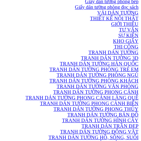
Giấy dán tường phòng bếp
Giấy dán tường phòng đọc sách
VẢI DÁN TƯỜNG
THIẾT KẾ NỘI THẤT
GIỚI THIỆU
TƯ VẤN
SỰ KIỆN
KHO GIẤY
THI CÔNG
TRANH DÁN TƯỜNG
TRANH DÁN TƯỜNG 3D
TRANH DÁN TƯỜNG HÀN QUỐC
TRANH DÁN TƯỜNG PHÒNG TRẺ EM
TRANH DÁN TƯỜNG PHÒNG NGỦ
TRANH DÁN TƯỜNG PHÒNG KHÁCH
TRANH DÁN TƯỜNG VĂN PHÒNG
TRANH DÁN TƯỜNG PHONG CẢNH
TRANH DÁN TƯỜNG PHONG CẢNH LÀNG QUÊ
TRANH DÁN TƯỜNG PHONG CẢNH BIỂN
TRANH DÁN TƯỜNG PHONG THỦY
TRANH DÁN TƯỜNG BẢN ĐỒ
TRANH DÁN TƯỜNG HÌNH CÂY
TRANH DÁN TRẦN ĐẸP
TRANH DÁN TƯỜNG ĐỘNG VẬT
TRANH DÁN TƯỜNG HỒ, SÔNG, SUỐI