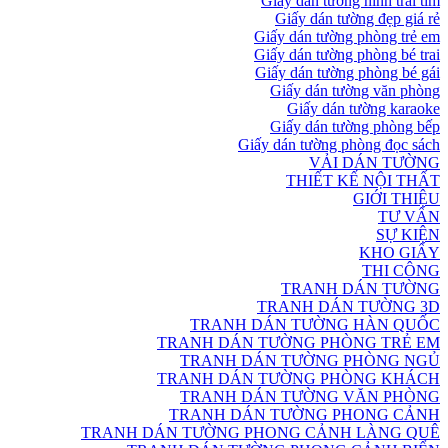
Giấy dán tường hình trái tim
Giấy dán tường đẹp giá rẻ
Giấy dán tường phòng trẻ em
Giấy dán tường phòng bé trai
Giấy dán tường phòng bé gái
Giấy dán tường văn phòng
Giấy dán tường karaoke
Giấy dán tường phòng bếp
Giấy dán tường phòng đọc sách
VẢI DÁN TƯỜNG
THIẾT KẾ NỘI THẤT
GIỚI THIỆU
TƯ VẤN
SỰ KIỆN
KHO GIẤY
THI CÔNG
TRANH DÁN TƯỜNG
TRANH DÁN TƯỜNG 3D
TRANH DÁN TƯỜNG HÀN QUỐC
TRANH DÁN TƯỜNG PHÒNG TRẺ EM
TRANH DÁN TƯỜNG PHÒNG NGỦ
TRANH DÁN TƯỜNG PHÒNG KHÁCH
TRANH DÁN TƯỜNG VĂN PHÒNG
TRANH DÁN TƯỜNG PHONG CẢNH
TRANH DÁN TƯỜNG PHONG CẢNH LÀNG QUÊ