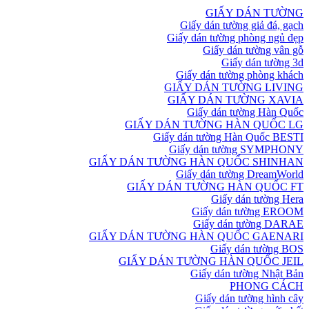
GIẤY DÁN TƯỜNG
Giấy dán tường giả đá, gạch
Giấy dán tường phòng ngủ đẹp
Giấy dán tường vân gỗ
Giấy dán tường 3d
Giấy dán tường phòng khách
GIẤY DÁN TƯỜNG LIVING
GIẤY DÁN TƯỜNG XAVIA
Giấy dán tường Hàn Quốc
GIẤY DÁN TƯỜNG HÀN QUỐC LG
Giấy dán tường Hàn Quốc BESTI
Giấy dán tường SYMPHONY
GIẤY DÁN TƯỜNG HÀN QUỐC SHINHAN
Giấy dán tường DreamWorld
GIẤY DÁN TƯỜNG HÀN QUỐC FT
Giấy dán tường Hera
Giấy dán tường EROOM
Giấy dán tường DARAE
GIẤY DÁN TƯỜNG HÀN QUỐC GAENARI
Giấy dán tường BOS
GIẤY DÁN TƯỜNG HÀN QUỐC JEIL
Giấy dán tường Nhật Bản
PHONG CÁCH
Giấy dán tường hình cây