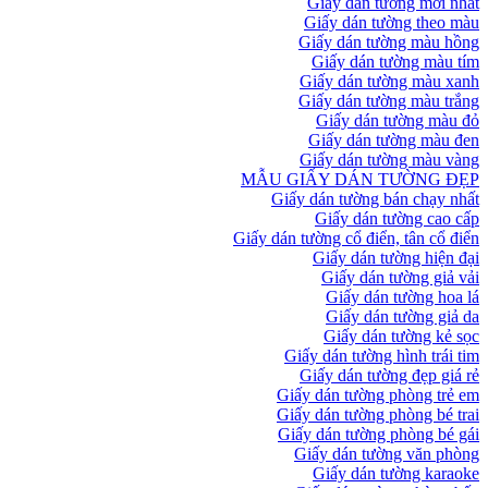
Giấy dán tường mới nhất
Giấy dán tường theo màu
Giấy dán tường màu hồng
Giấy dán tường màu tím
Giấy dán tường màu xanh
Giấy dán tường màu trắng
Giấy dán tường màu đỏ
Giấy dán tường màu đen
Giấy dán tường màu vàng
MẪU GIẤY DÁN TƯỜNG ĐẸP
Giấy dán tường bán chạy nhất
Giấy dán tường cao cấp
Giấy dán tường cổ điển, tân cổ điển
Giấy dán tường hiện đại
Giấy dán tường giả vải
Giấy dán tường hoa lá
Giấy dán tường giả da
Giấy dán tường kẻ sọc
Giấy dán tường hình trái tim
Giấy dán tường đẹp giá rẻ
Giấy dán tường phòng trẻ em
Giấy dán tường phòng bé trai
Giấy dán tường phòng bé gái
Giấy dán tường văn phòng
Giấy dán tường karaoke