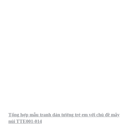
Tổng hợp mẫu tranh dán tường trẻ em với chủ đề mây
núi TTE001-014