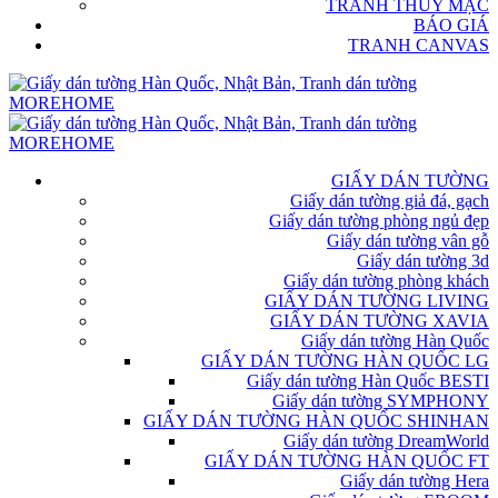
TRANH THỦY MẶC
BÁO GIÁ
TRANH CANVAS
GIẤY DÁN TƯỜNG
Giấy dán tường giả đá, gạch
Giấy dán tường phòng ngủ đẹp
Giấy dán tường vân gỗ
Giấy dán tường 3d
Giấy dán tường phòng khách
GIẤY DÁN TƯỜNG LIVING
GIẤY DÁN TƯỜNG XAVIA
Giấy dán tường Hàn Quốc
GIẤY DÁN TƯỜNG HÀN QUỐC LG
Giấy dán tường Hàn Quốc BESTI
Giấy dán tường SYMPHONY
GIẤY DÁN TƯỜNG HÀN QUỐC SHINHAN
Giấy dán tường DreamWorld
GIẤY DÁN TƯỜNG HÀN QUỐC FT
Giấy dán tường Hera