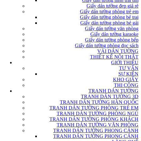
Giấy dán tường hình trái tim
Giấy dán tường đẹp giá rẻ
Giấy dán tường phòng trẻ em
Giấy dán tường phòng bé trai
Giấy dán tường phòng bé gái
Giấy dán tường văn phòng
Giấy dán tường karaoke
Giấy dán tường phòng bếp
Giấy dán tường phòng đọc sách
VẢI DÁN TƯỜNG
THIẾT KẾ NỘI THẤT
GIỚI THIỆU
TƯ VẤN
SỰ KIỆN
KHO GIẤY
THI CÔNG
TRANH DÁN TƯỜNG
TRANH DÁN TƯỜNG 3D
TRANH DÁN TƯỜNG HÀN QUỐC
TRANH DÁN TƯỜNG PHÒNG TRẺ EM
TRANH DÁN TƯỜNG PHÒNG NGỦ
TRANH DÁN TƯỜNG PHÒNG KHÁCH
TRANH DÁN TƯỜNG VĂN PHÒNG
TRANH DÁN TƯỜNG PHONG CẢNH
TRANH DÁN TƯỜNG PHONG CẢNH