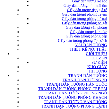
Giấy dán tường kẻ sọc
Giấy dán tường hình trái tim
Giấy dán tường đẹp giá rẻ
Giấy dán tường phòng trẻ em
Giấy dán tường phòng bé trai
Giấy dán tường phòng bé gái
Giấy dán tường văn phòng
Giấy dán tường karaoke
Giấy dán tường phòng bếp
Giấy dán tường phòng đọc sách
VẢI DÁN TƯỜNG
THIẾT KẾ NỘI THẤT
GIỚI THIỆU
TƯ VẤN
SỰ KIỆN
KHO GIẤY
THI CÔNG
TRANH DÁN TƯỜNG
TRANH DÁN TƯỜNG 3D
TRANH DÁN TƯỜNG HÀN QUỐC
TRANH DÁN TƯỜNG PHÒNG TRẺ EM
TRANH DÁN TƯỜNG PHÒNG NGỦ
TRANH DÁN TƯỜNG PHÒNG KHÁCH
TRANH DÁN TƯỜNG VĂN PHÒNG
TRANH DÁN TƯỜNG PHONG CẢNH