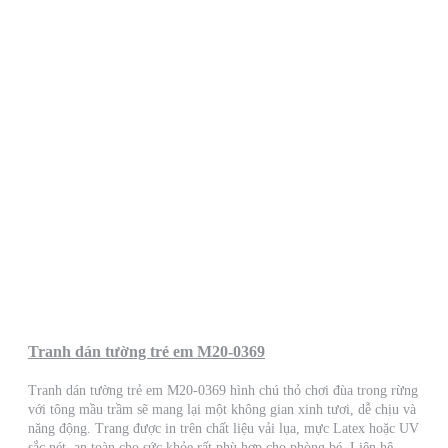
Tranh dán tường trẻ em M20-0369
Tranh dán tường trẻ em M20-0369 hình chú thỏ chơi đùa trong rừng
với tông mầu trầm sẽ mang lại một không gian xinh tươi, dễ chịu và
năng động. Trang được in trên chất liệu vải lụa, mực Latex hoặc UV
sắc nét, an toàn cho sức khỏe rất phù hợp cho phòng bé. Liên hệ