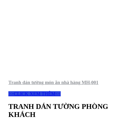
Tranh dán tường món ăn nhà hàng MH-001
>>CLICK XEM THÊM<<
TRANH DÁN TƯỜNG PHÒNG
KHÁCH