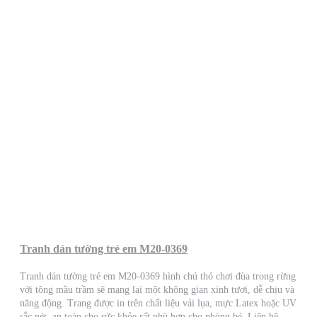
Tranh dán tường trẻ em M20-0369
Tranh dán tường trẻ em M20-0369 hình chú thỏ chơi đùa trong rừng
với tông mầu trầm sẽ mang lại một không gian xinh tươi, dễ chịu và
năng động. Trang được in trên chất liệu vải lụa, mực Latex hoặc UV
sắc nét, an toàn cho sức khỏe rất phù hợp cho phòng bé. Liên hệ