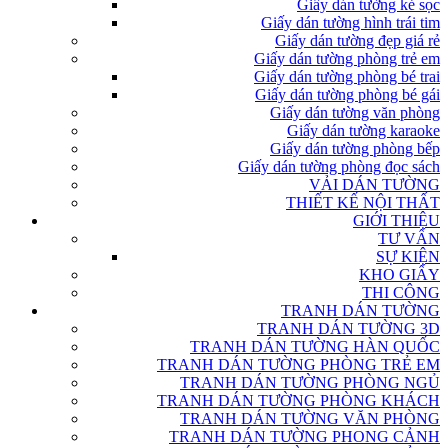
Giấy dán tường kẻ sọc
Giấy dán tường hình trái tim
Giấy dán tường đẹp giá rẻ
Giấy dán tường phòng trẻ em
Giấy dán tường phòng bé trai
Giấy dán tường phòng bé gái
Giấy dán tường văn phòng
Giấy dán tường karaoke
Giấy dán tường phòng bếp
Giấy dán tường phòng đọc sách
VẢI DÁN TƯỜNG
THIẾT KẾ NỘI THẤT
GIỚI THIỆU
TƯ VẤN
SỰ KIỆN
KHO GIẤY
THI CÔNG
TRANH DÁN TƯỜNG
TRANH DÁN TƯỜNG 3D
TRANH DÁN TƯỜNG HÀN QUỐC
TRANH DÁN TƯỜNG PHÒNG TRẺ EM
TRANH DÁN TƯỜNG PHÒNG NGỦ
TRANH DÁN TƯỜNG PHÒNG KHÁCH
TRANH DÁN TƯỜNG VĂN PHÒNG
TRANH DÁN TƯỜNG PHONG CẢNH