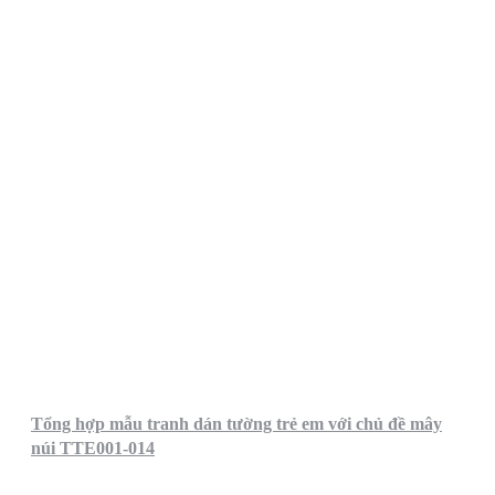
Tổng hợp mẫu tranh dán tường trẻ em với chủ đề mây
núi TTE001-014