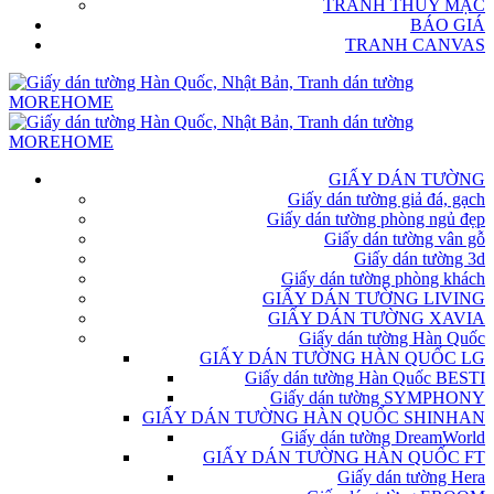
TRANH THỦY MẶC
BÁO GIÁ
TRANH CANVAS
GIẤY DÁN TƯỜNG
Giấy dán tường giả đá, gạch
Giấy dán tường phòng ngủ đẹp
Giấy dán tường vân gỗ
Giấy dán tường 3d
Giấy dán tường phòng khách
GIẤY DÁN TƯỜNG LIVING
GIẤY DÁN TƯỜNG XAVIA
Giấy dán tường Hàn Quốc
GIẤY DÁN TƯỜNG HÀN QUỐC LG
Giấy dán tường Hàn Quốc BESTI
Giấy dán tường SYMPHONY
GIẤY DÁN TƯỜNG HÀN QUỐC SHINHAN
Giấy dán tường DreamWorld
GIẤY DÁN TƯỜNG HÀN QUỐC FT
Giấy dán tường Hera