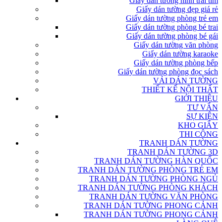
Giấy dán tường hình trái tim
Giấy dán tường đẹp giá rẻ
Giấy dán tường phòng trẻ em
Giấy dán tường phòng bé trai
Giấy dán tường phòng bé gái
Giấy dán tường văn phòng
Giấy dán tường karaoke
Giấy dán tường phòng bếp
Giấy dán tường phòng đọc sách
VẢI DÁN TƯỜNG
THIẾT KẾ NỘI THẤT
GIỚI THIỆU
TƯ VẤN
SỰ KIỆN
KHO GIẤY
THI CÔNG
TRANH DÁN TƯỜNG
TRANH DÁN TƯỜNG 3D
TRANH DÁN TƯỜNG HÀN QUỐC
TRANH DÁN TƯỜNG PHÒNG TRẺ EM
TRANH DÁN TƯỜNG PHÒNG NGỦ
TRANH DÁN TƯỜNG PHÒNG KHÁCH
TRANH DÁN TƯỜNG VĂN PHÒNG
TRANH DÁN TƯỜNG PHONG CẢNH
TRANH DÁN TƯỜNG PHONG CẢNH