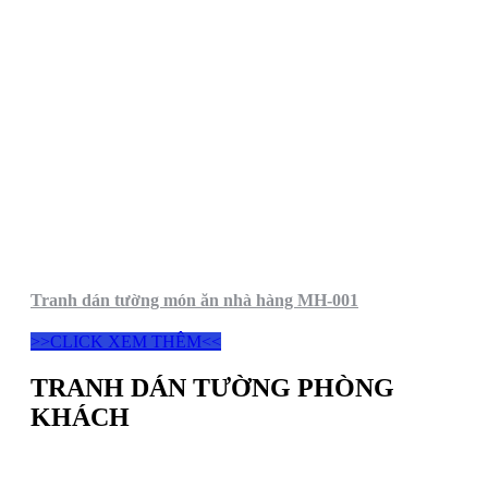
Tranh dán tường món ăn nhà hàng MH-001
>>CLICK XEM THÊM<<
TRANH DÁN TƯỜNG PHÒNG
KHÁCH