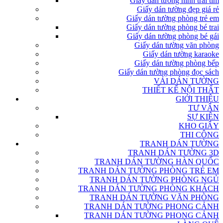
Giấy dán tường hình trái tim
Giấy dán tường đẹp giá rẻ
Giấy dán tường phòng trẻ em
Giấy dán tường phòng bé trai
Giấy dán tường phòng bé gái
Giấy dán tường văn phòng
Giấy dán tường karaoke
Giấy dán tường phòng bếp
Giấy dán tường phòng đọc sách
VẢI DÁN TƯỜNG
THIẾT KẾ NỘI THẤT
GIỚI THIỆU
TƯ VẤN
SỰ KIỆN
KHO GIẤY
THI CÔNG
TRANH DÁN TƯỜNG
TRANH DÁN TƯỜNG 3D
TRANH DÁN TƯỜNG HÀN QUỐC
TRANH DÁN TƯỜNG PHÒNG TRẺ EM
TRANH DÁN TƯỜNG PHÒNG NGỦ
TRANH DÁN TƯỜNG PHÒNG KHÁCH
TRANH DÁN TƯỜNG VĂN PHÒNG
TRANH DÁN TƯỜNG PHONG CẢNH
TRANH DÁN TƯỜNG PHONG CẢNH