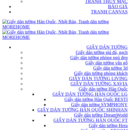
TRANH THỦY MẶC
BÁO GIÁ
TRANH CANVAS
GIẤY DÁN TƯỜNG
Giấy dán tường giả đá, gạch
Giấy dán tường phòng ngủ đẹp
Giấy dán tường vân gỗ
Giấy dán tường 3d
Giấy dán tường phòng khách
GIẤY DÁN TƯỜNG LIVING
GIẤY DÁN TƯỜNG XAVIA
Giấy dán tường Hàn Quốc
GIẤY DÁN TƯỜNG HÀN QUỐC LG
Giấy dán tường Hàn Quốc BESTI
Giấy dán tường SYMPHONY
GIẤY DÁN TƯỜNG HÀN QUỐC SHINHAN
Giấy dán tường DreamWorld
GIẤY DÁN TƯỜNG HÀN QUỐC FT
Giấy dán tường Hera