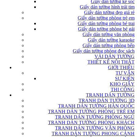
Giấy dán tường kẻ sọc
Giấy dán tường hình trái tim
Giấy dán tường đẹp giá rẻ
Giấy dán tường phòng trẻ em
Giấy dán tường phòng bé trai
Giấy dán tường phòng bé gái
Giấy dán tường văn phòng
Giấy dán tường karaoke
Giấy dán tường phòng bếp
Giấy dán tường phòng đọc sách
VẢI DÁN TƯỜNG
THIẾT KẾ NỘI THẤT
GIỚI THIỆU
TƯ VẤN
SỰ KIỆN
KHO GIẤY
THI CÔNG
TRANH DÁN TƯỜNG
TRANH DÁN TƯỜNG 3D
TRANH DÁN TƯỜNG HÀN QUỐC
TRANH DÁN TƯỜNG PHÒNG TRẺ EM
TRANH DÁN TƯỜNG PHÒNG NGỦ
TRANH DÁN TƯỜNG PHÒNG KHÁCH
TRANH DÁN TƯỜNG VĂN PHÒNG
TRANH DÁN TƯỜNG PHONG CẢNH