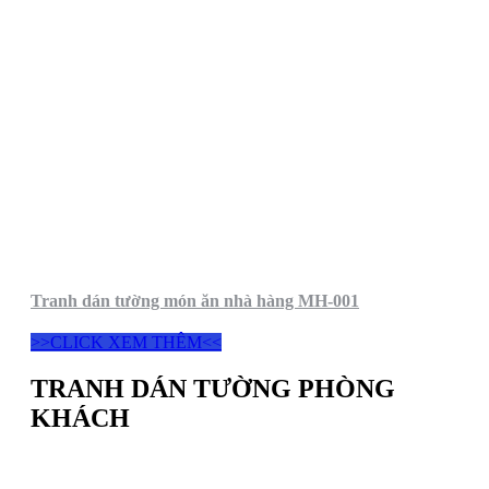
Tranh dán tường món ăn nhà hàng MH-001
>>CLICK XEM THÊM<<
TRANH DÁN TƯỜNG PHÒNG
KHÁCH