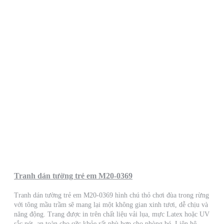
Tranh dán tường trẻ em M20-0369
Tranh dán tường trẻ em M20-0369 hình chú thỏ chơi đùa trong rừng
với tông mầu trầm sẽ mang lại một không gian xinh tươi, dễ chịu và
năng động. Trang được in trên chất liệu vải lụa, mực Latex hoặc UV
sắc nét, an toàn cho sức khỏe rất phù hợp cho phòng bé. Liên hệ