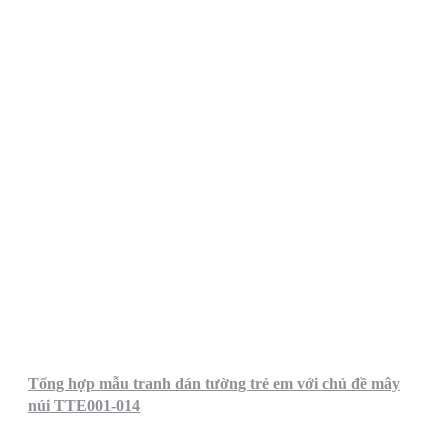
Tổng hợp mẫu tranh dán tường trẻ em với chủ đề mây
núi TTE001-014