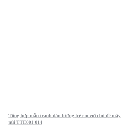
Tổng hợp mẫu tranh dán tường trẻ em với chủ đề mây
núi TTE001-014