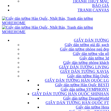
TRANH THỦY MẶC
BÁO GIÁ
TRANH CANVAS
GIẤY DÁN TƯỜNG
Giấy dán tường giả đá, gạch
Giấy dán tường phòng ngủ đẹp
Giấy dán tường vân gỗ
Giấy dán tường 3d
Giấy dán tường phòng khách
GIẤY DÁN TƯỜNG LIVING
GIẤY DÁN TƯỜNG XAVIA
Giấy dán tường Hàn Quốc
GIẤY DÁN TƯỜNG HÀN QUỐC LG
Giấy dán tường Hàn Quốc BESTI
Giấy dán tường SYMPHONY
GIẤY DÁN TƯỜNG HÀN QUỐC SHINHAN
Giấy dán tường DreamWorld
GIẤY DÁN TƯỜNG HÀN QUỐC FT
Giấy dán tường Hera