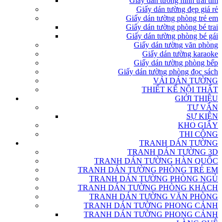
Giấy dán tường hình trái tim
Giấy dán tường đẹp giá rẻ
Giấy dán tường phòng trẻ em
Giấy dán tường phòng bé trai
Giấy dán tường phòng bé gái
Giấy dán tường văn phòng
Giấy dán tường karaoke
Giấy dán tường phòng bếp
Giấy dán tường phòng đọc sách
VẢI DÁN TƯỜNG
THIẾT KẾ NỘI THẤT
GIỚI THIỆU
TƯ VẤN
SỰ KIỆN
KHO GIẤY
THI CÔNG
TRANH DÁN TƯỜNG
TRANH DÁN TƯỜNG 3D
TRANH DÁN TƯỜNG HÀN QUỐC
TRANH DÁN TƯỜNG PHÒNG TRẺ EM
TRANH DÁN TƯỜNG PHÒNG NGỦ
TRANH DÁN TƯỜNG PHÒNG KHÁCH
TRANH DÁN TƯỜNG VĂN PHÒNG
TRANH DÁN TƯỜNG PHONG CẢNH
TRANH DÁN TƯỜNG PHONG CẢNH