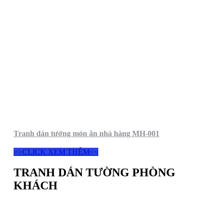
Tranh dán tường món ăn nhà hàng MH-001
>>CLICK XEM THÊM<<
TRANH DÁN TƯỜNG PHÒNG
KHÁCH