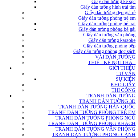
Giấy dán tường kẻ sọc
Giấy dán tường hình trái tim
Giấy dán tường đẹp giá rẻ
Giấy dán tường phòng trẻ em
Giấy dán tường phòng bé trai
Giấy dán tường phòng bé gái
Giấy dán tường văn phòng
Giấy dán tường karaoke
Giấy dán tường phòng bếp
Giấy dán tường phòng đọc sách
VẢI DÁN TƯỜNG
THIẾT KẾ NỘI THẤT
GIỚI THIỆU
TƯ VẤN
SỰ KIỆN
KHO GIẤY
THI CÔNG
TRANH DÁN TƯỜNG
TRANH DÁN TƯỜNG 3D
TRANH DÁN TƯỜNG HÀN QUỐC
TRANH DÁN TƯỜNG PHÒNG TRẺ EM
TRANH DÁN TƯỜNG PHÒNG NGỦ
TRANH DÁN TƯỜNG PHÒNG KHÁCH
TRANH DÁN TƯỜNG VĂN PHÒNG
TRANH DÁN TƯỜNG PHONG CẢNH