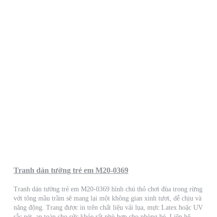
Tranh dán tường trẻ em M20-0369
Tranh dán tường trẻ em M20-0369 hình chú thỏ chơi đùa trong rừng
với tông mầu trầm sẽ mang lại một không gian xinh tươi, dễ chịu và
năng động. Trang được in trên chất liệu vải lụa, mực Latex hoặc UV
sắc nét, an toàn cho sức khỏe rất phù hợp cho phòng bé. Liên hệ