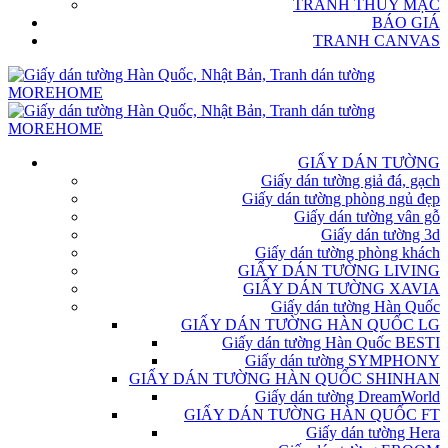
TRANH THỦY MẶC
BÁO GIÁ
TRANH CANVAS
GIẤY DÁN TƯỜNG
Giấy dán tường giả đá, gạch
Giấy dán tường phòng ngủ đẹp
Giấy dán tường vân gỗ
Giấy dán tường 3d
Giấy dán tường phòng khách
GIẤY DÁN TƯỜNG LIVING
GIẤY DÁN TƯỜNG XAVIA
Giấy dán tường Hàn Quốc
GIẤY DÁN TƯỜNG HÀN QUỐC LG
Giấy dán tường Hàn Quốc BESTI
Giấy dán tường SYMPHONY
GIẤY DÁN TƯỜNG HÀN QUỐC SHINHAN
Giấy dán tường DreamWorld
GIẤY DÁN TƯỜNG HÀN QUỐC FT
Giấy dán tường Hera