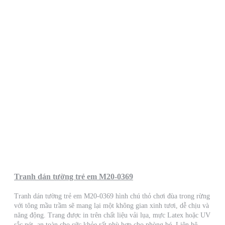
Tranh dán tường trẻ em M20-0369
Tranh dán tường trẻ em M20-0369 hình chú thỏ chơi đùa trong rừng
với tông mầu trầm sẽ mang lại một không gian xinh tươi, dễ chịu và
năng động. Trang được in trên chất liệu vải lụa, mực Latex hoặc UV
sắc nét, an toàn cho sức khỏe rất phù hợp cho phòng bé. Liên hệ