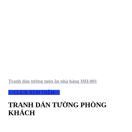
Tranh dán tường món ăn nhà hàng MH-001
>>CLICK XEM THÊM<<
TRANH DÁN TƯỜNG PHÒNG
KHÁCH