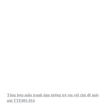
Tổng hợp mẫu tranh dán tường trẻ em với chủ đề mây
núi TTE001-014