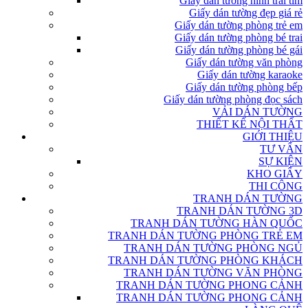
Giấy dán tường hình trái tim
Giấy dán tường đẹp giá rẻ
Giấy dán tường phòng trẻ em
Giấy dán tường phòng bé trai
Giấy dán tường phòng bé gái
Giấy dán tường văn phòng
Giấy dán tường karaoke
Giấy dán tường phòng bếp
Giấy dán tường phòng đọc sách
VẢI DÁN TƯỜNG
THIẾT KẾ NỘI THẤT
GIỚI THIỆU
TƯ VẤN
SỰ KIỆN
KHO GIẤY
THI CÔNG
TRANH DÁN TƯỜNG
TRANH DÁN TƯỜNG 3D
TRANH DÁN TƯỜNG HÀN QUỐC
TRANH DÁN TƯỜNG PHÒNG TRẺ EM
TRANH DÁN TƯỜNG PHÒNG NGỦ
TRANH DÁN TƯỜNG PHÒNG KHÁCH
TRANH DÁN TƯỜNG VĂN PHÒNG
TRANH DÁN TƯỜNG PHONG CẢNH
TRANH DÁN TƯỜNG PHONG CẢNH