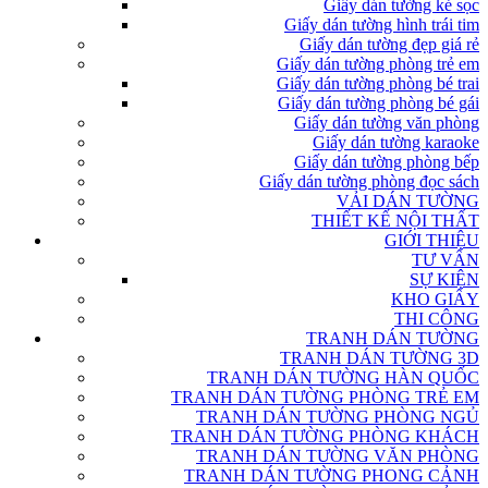
Giấy dán tường kẻ sọc
Giấy dán tường hình trái tim
Giấy dán tường đẹp giá rẻ
Giấy dán tường phòng trẻ em
Giấy dán tường phòng bé trai
Giấy dán tường phòng bé gái
Giấy dán tường văn phòng
Giấy dán tường karaoke
Giấy dán tường phòng bếp
Giấy dán tường phòng đọc sách
VẢI DÁN TƯỜNG
THIẾT KẾ NỘI THẤT
GIỚI THIỆU
TƯ VẤN
SỰ KIỆN
KHO GIẤY
THI CÔNG
TRANH DÁN TƯỜNG
TRANH DÁN TƯỜNG 3D
TRANH DÁN TƯỜNG HÀN QUỐC
TRANH DÁN TƯỜNG PHÒNG TRẺ EM
TRANH DÁN TƯỜNG PHÒNG NGỦ
TRANH DÁN TƯỜNG PHÒNG KHÁCH
TRANH DÁN TƯỜNG VĂN PHÒNG
TRANH DÁN TƯỜNG PHONG CẢNH