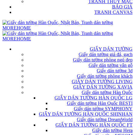
TRANH THỦY MẶC
BÁO GIÁ
TRANH CANVAS
GIẤY DÁN TƯỜNG
Giấy dán tường giả đá, gạch
Giấy dán tường phòng ngủ đẹp
Giấy dán tường vân gỗ
Giấy dán tường 3d
Giấy dán tường phòng khách
GIẤY DÁN TƯỜNG LIVING
GIẤY DÁN TƯỜNG XAVIA
Giấy dán tường Hàn Quốc
GIẤY DÁN TƯỜNG HÀN QUỐC LG
Giấy dán tường Hàn Quốc BESTI
Giấy dán tường SYMPHONY
GIẤY DÁN TƯỜNG HÀN QUỐC SHINHAN
Giấy dán tường DreamWorld
GIẤY DÁN TƯỜNG HÀN QUỐC FT
Giấy dán tường Hera