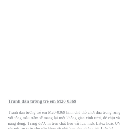
Tranh dán tường trẻ em M20-0369
Tranh dán tường trẻ em M20-0369 hình chú thỏ chơi đùa trong rừng
với tông mầu trầm sẽ mang lại một không gian xinh tươi, dễ chịu và
năng động. Trang được in trên chất liệu vải lụa, mực Latex hoặc UV
sắc nét, an toàn cho sức khỏe rất phù hợp cho phòng bé. Liên hệ