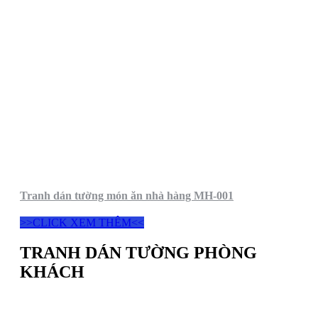
Tranh dán tường món ăn nhà hàng MH-001
>>CLICK XEM THÊM<<
TRANH DÁN TƯỜNG PHÒNG
KHÁCH