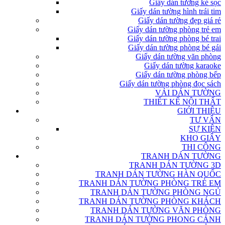
Giấy dán tường kẻ sọc
Giấy dán tường hình trái tim
Giấy dán tường đẹp giá rẻ
Giấy dán tường phòng trẻ em
Giấy dán tường phòng bé trai
Giấy dán tường phòng bé gái
Giấy dán tường văn phòng
Giấy dán tường karaoke
Giấy dán tường phòng bếp
Giấy dán tường phòng đọc sách
VẢI DÁN TƯỜNG
THIẾT KẾ NỘI THẤT
GIỚI THIỆU
TƯ VẤN
SỰ KIỆN
KHO GIẤY
THI CÔNG
TRANH DÁN TƯỜNG
TRANH DÁN TƯỜNG 3D
TRANH DÁN TƯỜNG HÀN QUỐC
TRANH DÁN TƯỜNG PHÒNG TRẺ EM
TRANH DÁN TƯỜNG PHÒNG NGỦ
TRANH DÁN TƯỜNG PHÒNG KHÁCH
TRANH DÁN TƯỜNG VĂN PHÒNG
TRANH DÁN TƯỜNG PHONG CẢNH