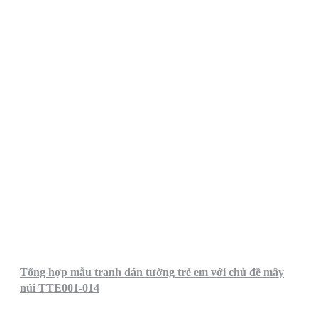
Tổng hợp mẫu tranh dán tường trẻ em với chủ đề mây
núi TTE001-014