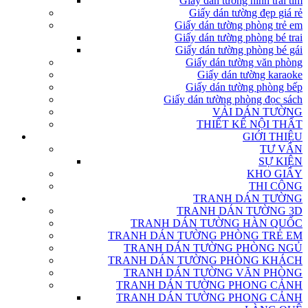
Giấy dán tường hình trái tim
Giấy dán tường đẹp giá rẻ
Giấy dán tường phòng trẻ em
Giấy dán tường phòng bé trai
Giấy dán tường phòng bé gái
Giấy dán tường văn phòng
Giấy dán tường karaoke
Giấy dán tường phòng bếp
Giấy dán tường phòng đọc sách
VẢI DÁN TƯỜNG
THIẾT KẾ NỘI THẤT
GIỚI THIỆU
TƯ VẤN
SỰ KIỆN
KHO GIẤY
THI CÔNG
TRANH DÁN TƯỜNG
TRANH DÁN TƯỜNG 3D
TRANH DÁN TƯỜNG HÀN QUỐC
TRANH DÁN TƯỜNG PHÒNG TRẺ EM
TRANH DÁN TƯỜNG PHÒNG NGỦ
TRANH DÁN TƯỜNG PHÒNG KHÁCH
TRANH DÁN TƯỜNG VĂN PHÒNG
TRANH DÁN TƯỜNG PHONG CẢNH
TRANH DÁN TƯỜNG PHONG CẢNH