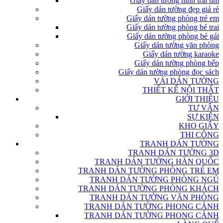
Giấy dán tường hình trái tim
Giấy dán tường đẹp giá rẻ
Giấy dán tường phòng trẻ em
Giấy dán tường phòng bé trai
Giấy dán tường phòng bé gái
Giấy dán tường văn phòng
Giấy dán tường karaoke
Giấy dán tường phòng bếp
Giấy dán tường phòng đọc sách
VẢI DÁN TƯỜNG
THIẾT KẾ NỘI THẤT
GIỚI THIỆU
TƯ VẤN
SỰ KIỆN
KHO GIẤY
THI CÔNG
TRANH DÁN TƯỜNG
TRANH DÁN TƯỜNG 3D
TRANH DÁN TƯỜNG HÀN QUỐC
TRANH DÁN TƯỜNG PHÒNG TRẺ EM
TRANH DÁN TƯỜNG PHÒNG NGỦ
TRANH DÁN TƯỜNG PHÒNG KHÁCH
TRANH DÁN TƯỜNG VĂN PHÒNG
TRANH DÁN TƯỜNG PHONG CẢNH
TRANH DÁN TƯỜNG PHONG CẢNH