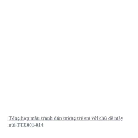
Tổng hợp mẫu tranh dán tường trẻ em với chủ đề mây
núi TTE001-014