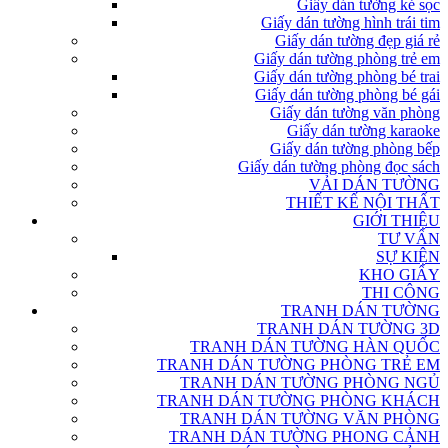
Giấy dán tường kẻ sọc
Giấy dán tường hình trái tim
Giấy dán tường đẹp giá rẻ
Giấy dán tường phòng trẻ em
Giấy dán tường phòng bé trai
Giấy dán tường phòng bé gái
Giấy dán tường văn phòng
Giấy dán tường karaoke
Giấy dán tường phòng bếp
Giấy dán tường phòng đọc sách
VẢI DÁN TƯỜNG
THIẾT KẾ NỘI THẤT
GIỚI THIỆU
TƯ VẤN
SỰ KIỆN
KHO GIẤY
THI CÔNG
TRANH DÁN TƯỜNG
TRANH DÁN TƯỜNG 3D
TRANH DÁN TƯỜNG HÀN QUỐC
TRANH DÁN TƯỜNG PHÒNG TRẺ EM
TRANH DÁN TƯỜNG PHÒNG NGỦ
TRANH DÁN TƯỜNG PHÒNG KHÁCH
TRANH DÁN TƯỜNG VĂN PHÒNG
TRANH DÁN TƯỜNG PHONG CẢNH