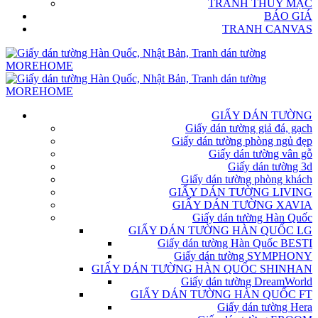
TRANH THỦY MẶC
BÁO GIÁ
TRANH CANVAS
GIẤY DÁN TƯỜNG
Giấy dán tường giả đá, gạch
Giấy dán tường phòng ngủ đẹp
Giấy dán tường vân gỗ
Giấy dán tường 3d
Giấy dán tường phòng khách
GIẤY DÁN TƯỜNG LIVING
GIẤY DÁN TƯỜNG XAVIA
Giấy dán tường Hàn Quốc
GIẤY DÁN TƯỜNG HÀN QUỐC LG
Giấy dán tường Hàn Quốc BESTI
Giấy dán tường SYMPHONY
GIẤY DÁN TƯỜNG HÀN QUỐC SHINHAN
Giấy dán tường DreamWorld
GIẤY DÁN TƯỜNG HÀN QUỐC FT
Giấy dán tường Hera