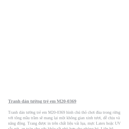
Tranh dán tường trẻ em M20-0369
Tranh dán tường trẻ em M20-0369 hình chú thỏ chơi đùa trong rừng
với tông mầu trầm sẽ mang lại một không gian xinh tươi, dễ chịu và
năng động. Trang được in trên chất liệu vải lụa, mực Latex hoặc UV
sắc nét, an toàn cho sức khỏe rất phù hợp cho phòng bé. Liên hệ