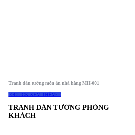
Tranh dán tường món ăn nhà hàng MH-001
>>CLICK XEM THÊM<<
TRANH DÁN TƯỜNG PHÒNG
KHÁCH