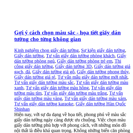
Gợi ý cách chọn màu sắc - họa tiết giấy dán
tường cho từng không gian
Kinh nghiệm chọn giấy dán tường
,
Sự kiện giấy dán tường
,
Giấy dán tường
,
Tư vấn giấy dán tường phòng khách
,
Giấy
dán tường phòng ngủ
,
Giấy dán tường phòng trẻ em
,
Thi
công giấy dán tường
,
Giấy dán tường 3D
,
Giấy dán tường giả
gạch, đá
,
Giấy dán tường giả gỗ
,
Giấy dán tường phong thủy
,
Giấy dán tường giá rẻ
,
Tư vấn mẫu giấy dán tường mới nhất
,
Tư vấn giấy dán tường màu sắc
,
Tư vấn giấy dán tường màu
xanh
,
Tư vấn giấy dán tường màu hồng
,
Tư vấn giấy dán
tường màu tím
,
Tư vấn giấy dán tường màu trắng
,
Tư vấn
giấy dán tường màu vàng
,
Tư vấn giấy dán tường màu xám
,
Tư vấn giấy dán tường karaoke
,
Giấy dán tường Hàn Quốc
Shinhan
Hiện nay, với sự đa dạng về họa tiết, phong phú về màu sắc
giấy dán tường ngày càng được ưu chuộng. Việc chọn màu
giấy dán tường phù hợp với phong cách, với những món đồ
nội thất là điều khá quan trọng. Không những biến căn phòng