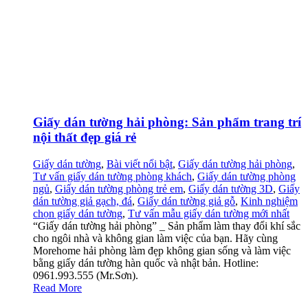
Giấy dán tường hải phòng: Sản phẩm trang trí
nội thất đẹp giá rẻ
Giấy dán tường
,
Bài viết nổi bật
,
Giấy dán tường hải phòng
,
Tư vấn giấy dán tường phòng khách
,
Giấy dán tường phòng
ngủ
,
Giấy dán tường phòng trẻ em
,
Giấy dán tường 3D
,
Giấy
dán tường giả gạch, đá
,
Giấy dán tường giả gỗ
,
Kinh nghiệm
chọn giấy dán tường
,
Tư vấn mẫu giấy dán tường mới nhất
“Giấy dán tường hải phòng” _ Sản phẩm làm thay đổi khí sắc
cho ngôi nhà và không gian làm việc của bạn. Hãy cùng
Morehome hải phòng làm đẹp không gian sống và làm việc
bằng giấy dán tường hàn quốc và nhật bản. Hotline:
0961.993.555 (Mr.Sơn).
Read More