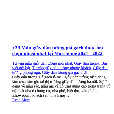
+39 Mẫu giấy dán tường giả gạch được lựa
chọn nhiều nhất tại Morehome 2021 - 2022
Tư vấn mẫu giấy dán tường mới nhất
,
Giấy dán tường
,
Bài
viết nổi bật
,
Tư vấn giấy dán tường phòng khách
,
Giấy dán
tường phòng ngủ
,
Giấy dán tường giả gạch, đá
Giấy dán tường giả gạch là mẫu giấy dán tường hiện đang
làm mưa làm gió tại thị trường giấy dán tường hà nội. Sự đa
dạng về màu sắc, mẫu mã và độ ứng dụng cao trong trang trí
nội thất nhà ở chung cư, nhà phố, biệt thự, văn phòng
,showroom, khách sạn, nhà hàng…
Read More