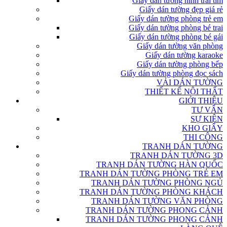
Giấy dán tường hình trái tim
Giấy dán tường đẹp giá rẻ
Giấy dán tường phòng trẻ em
Giấy dán tường phòng bé trai
Giấy dán tường phòng bé gái
Giấy dán tường văn phòng
Giấy dán tường karaoke
Giấy dán tường phòng bếp
Giấy dán tường phòng đọc sách
VẢI DÁN TƯỜNG
THIẾT KẾ NỘI THẤT
GIỚI THIỆU
TƯ VẤN
SỰ KIỆN
KHO GIẤY
THI CÔNG
TRANH DÁN TƯỜNG
TRANH DÁN TƯỜNG 3D
TRANH DÁN TƯỜNG HÀN QUỐC
TRANH DÁN TƯỜNG PHÒNG TRẺ EM
TRANH DÁN TƯỜNG PHÒNG NGỦ
TRANH DÁN TƯỜNG PHÒNG KHÁCH
TRANH DÁN TƯỜNG VĂN PHÒNG
TRANH DÁN TƯỜNG PHONG CẢNH
TRANH DÁN TƯỜNG PHONG CẢNH