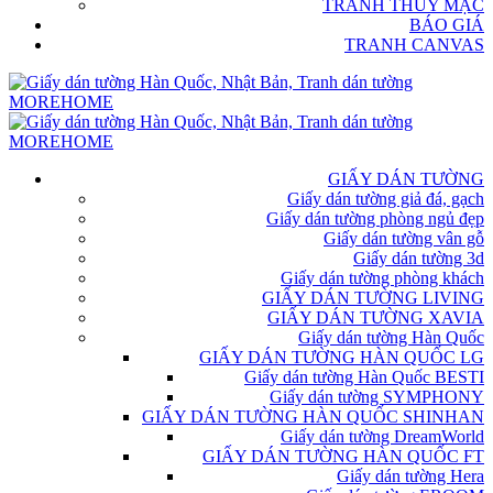
TRANH THỦY MẶC
BÁO GIÁ
TRANH CANVAS
GIẤY DÁN TƯỜNG
Giấy dán tường giả đá, gạch
Giấy dán tường phòng ngủ đẹp
Giấy dán tường vân gỗ
Giấy dán tường 3d
Giấy dán tường phòng khách
GIẤY DÁN TƯỜNG LIVING
GIẤY DÁN TƯỜNG XAVIA
Giấy dán tường Hàn Quốc
GIẤY DÁN TƯỜNG HÀN QUỐC LG
Giấy dán tường Hàn Quốc BESTI
Giấy dán tường SYMPHONY
GIẤY DÁN TƯỜNG HÀN QUỐC SHINHAN
Giấy dán tường DreamWorld
GIẤY DÁN TƯỜNG HÀN QUỐC FT
Giấy dán tường Hera