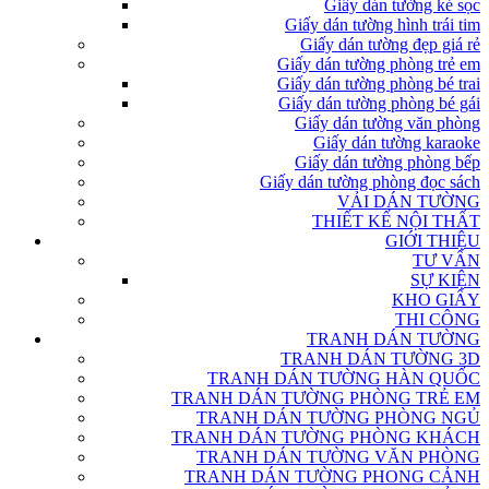
Giấy dán tường kẻ sọc
Giấy dán tường hình trái tim
Giấy dán tường đẹp giá rẻ
Giấy dán tường phòng trẻ em
Giấy dán tường phòng bé trai
Giấy dán tường phòng bé gái
Giấy dán tường văn phòng
Giấy dán tường karaoke
Giấy dán tường phòng bếp
Giấy dán tường phòng đọc sách
VẢI DÁN TƯỜNG
THIẾT KẾ NỘI THẤT
GIỚI THIỆU
TƯ VẤN
SỰ KIỆN
KHO GIẤY
THI CÔNG
TRANH DÁN TƯỜNG
TRANH DÁN TƯỜNG 3D
TRANH DÁN TƯỜNG HÀN QUỐC
TRANH DÁN TƯỜNG PHÒNG TRẺ EM
TRANH DÁN TƯỜNG PHÒNG NGỦ
TRANH DÁN TƯỜNG PHÒNG KHÁCH
TRANH DÁN TƯỜNG VĂN PHÒNG
TRANH DÁN TƯỜNG PHONG CẢNH