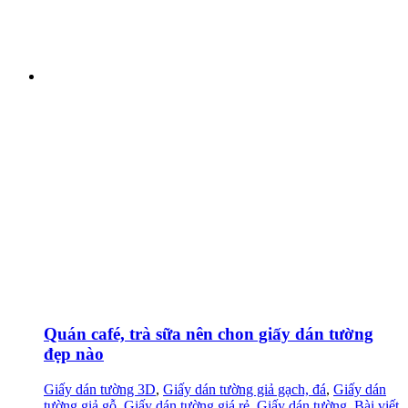
Quán café, trà sữa nên chon giấy dán tường
đẹp nào
Giấy dán tường 3D
,
Giấy dán tường giả gạch, đá
,
Giấy dán
tường giả gỗ
,
Giấy dán tường giá rẻ
,
Giấy dán tường
,
Bài viết