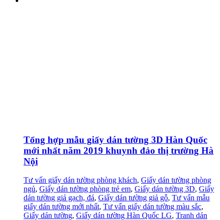
Tổng hợp mẫu giấy dán tường 3D Hàn Quốc
mới nhất năm 2019 khuynh đảo thị trường Hà
Nội
Tư vấn giấy dán tường phòng khách
,
Giấy dán tường phòng
ngủ
,
Giấy dán tường phòng trẻ em
,
Giấy dán tường 3D
,
Giấy
dán tường giả gạch, đá
,
Giấy dán tường giả gỗ
,
Tư vấn mẫu
giấy dán tường mới nhất
,
Tư vấn giấy dán tường màu sắc
,
Giấy dán tường
,
Giấy dán tường Hàn Quốc LG
,
Tranh dán