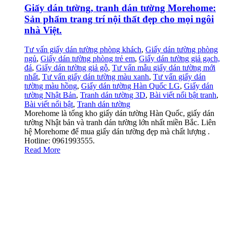
Giấy dán tường, tranh dán tường Morehome:
Sản phẩm trang trí nội thất đẹp cho mọi ngôi
nhà Việt.
Tư vấn giấy dán tường phòng khách
,
Giấy dán tường phòng
ngủ
,
Giấy dán tường phòng trẻ em
,
Giấy dán tường giả gạch,
đá
,
Giấy dán tường giả gỗ
,
Tư vấn mẫu giấy dán tường mới
nhất
,
Tư vấn giấy dán tường màu xanh
,
Tư vấn giấy dán
tường màu hồng
,
Giấy dán tường Hàn Quốc LG
,
Giấy dán
tường Nhật Bản
,
Tranh dán tường 3D
,
Bài viết nổi bật tranh
,
Bài viết nổi bật
,
Tranh dán tường
Morehome là tổng kho giấy dán tường Hàn Quốc, giấy dán
tường Nhật bản và tranh dán tường lớn nhất miền Bắc. Liên
hệ Morehome để mua giấy dán tường đẹp mà chất lượng .
Hotline: 0961993555.
Read More