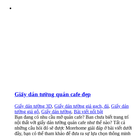
Giấy dán tường quán cafe đẹp
Giấy dán tường 3D
,
Giấy dán tường giả gạch, đá
,
Giấy dán
tường giả gỗ
,
Giấy dán tường
,
Bài viết nổi bật
Bạn đang có nhu cầu mở quán cafe? Ban chưa biết trang trí
nội thất với giấy dán tường quán cafe như thế nào? Tất cả
những câu hỏi đó sẽ được Morehome giải đáp ở bài viết dưới
đây, bạn có thể tham khảo để đưa ra sự lựa chọn thông minh