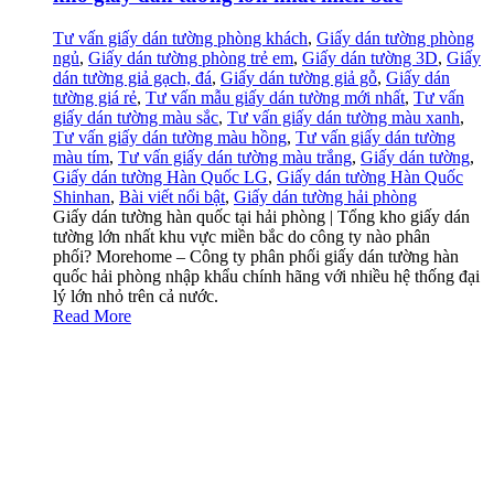
Tư vấn giấy dán tường phòng khách
,
Giấy dán tường phòng
ngủ
,
Giấy dán tường phòng trẻ em
,
Giấy dán tường 3D
,
Giấy
dán tường giả gạch, đá
,
Giấy dán tường giả gỗ
,
Giấy dán
tường giá rẻ
,
Tư vấn mẫu giấy dán tường mới nhất
,
Tư vấn
giấy dán tường màu sắc
,
Tư vấn giấy dán tường màu xanh
,
Tư vấn giấy dán tường màu hồng
,
Tư vấn giấy dán tường
màu tím
,
Tư vấn giấy dán tường màu trắng
,
Giấy dán tường
,
Giấy dán tường Hàn Quốc LG
,
Giấy dán tường Hàn Quốc
Shinhan
,
Bài viết nổi bật
,
Giấy dán tường hải phòng
Giấy dán tường hàn quốc tại hải phòng | Tổng kho giấy dán
tường lớn nhất khu vực miền bắc do công ty nào phân
phối? Morehome – Công ty phân phối giấy dán tường hàn
quốc hải phòng nhập khẩu chính hãng với nhiều hệ thống đại
lý lớn nhỏ trên cả nước.
Read More