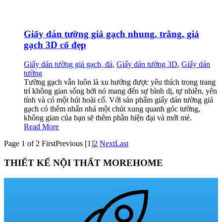
Giấy dán tường giả gạch nhung, trắng, giả
gạch 3D cổ đẹp
Giấy dán tường giả gạch, đá
,
Giấy dán tường 3D
,
Giấy dán
tường
Tường gạch vẫn luôn là xu hướng được yêu thích trong trang
trí không gian sống bởi nó mang đến sự bình dị, tự nhiên, yên
tính và có một hút hoài cổ. Với sản phẩm giấy dán tường giả
gạch có thêm nhấn nhá một chút xung quanh góc tường,
không gian của bạn sẽ thêm phần hiện đại và mới mẻ.
Read More
Page 1 of 2
First
Previous
[1]
2
Next
Last
THIẾT KẾ NỘI THẤT MOREHOME