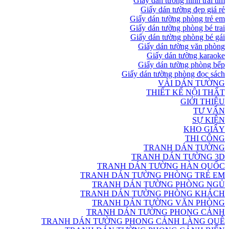
Giấy dán tường hình trái tim
Giấy dán tường đẹp giá rẻ
Giấy dán tường phòng trẻ em
Giấy dán tường phòng bé trai
Giấy dán tường phòng bé gái
Giấy dán tường văn phòng
Giấy dán tường karaoke
Giấy dán tường phòng bếp
Giấy dán tường phòng đọc sách
VẢI DÁN TƯỜNG
THIẾT KẾ NỘI THẤT
GIỚI THIỆU
TƯ VẤN
SỰ KIỆN
KHO GIẤY
THI CÔNG
TRANH DÁN TƯỜNG
TRANH DÁN TƯỜNG 3D
TRANH DÁN TƯỜNG HÀN QUỐC
TRANH DÁN TƯỜNG PHÒNG TRẺ EM
TRANH DÁN TƯỜNG PHÒNG NGỦ
TRANH DÁN TƯỜNG PHÒNG KHÁCH
TRANH DÁN TƯỜNG VĂN PHÒNG
TRANH DÁN TƯỜNG PHONG CẢNH
TRANH DÁN TƯỜNG PHONG CẢNH LÀNG QUÊ