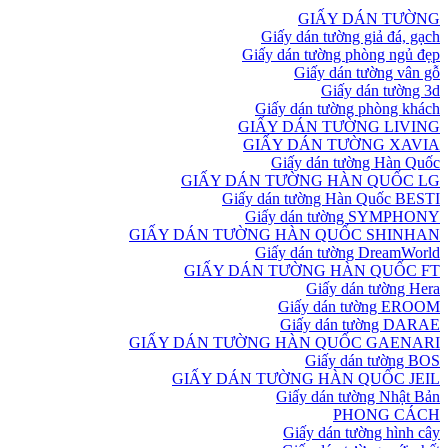
GIẤY DÁN TƯỜNG
Giấy dán tường giả đá, gạch
Giấy dán tường phòng ngủ đẹp
Giấy dán tường vân gỗ
Giấy dán tường 3d
Giấy dán tường phòng khách
GIẤY DÁN TƯỜNG LIVING
GIẤY DÁN TƯỜNG XAVIA
Giấy dán tường Hàn Quốc
GIẤY DÁN TƯỜNG HÀN QUỐC LG
Giấy dán tường Hàn Quốc BESTI
Giấy dán tường SYMPHONY
GIẤY DÁN TƯỜNG HÀN QUỐC SHINHAN
Giấy dán tường DreamWorld
GIẤY DÁN TƯỜNG HÀN QUỐC FT
Giấy dán tường Hera
Giấy dán tường EROOM
Giấy dán tường DARAE
GIẤY DÁN TƯỜNG HÀN QUỐC GAENARI
Giấy dán tường BOS
GIẤY DÁN TƯỜNG HÀN QUỐC JEIL
Giấy dán tường Nhật Bản
PHONG CÁCH
Giấy dán tường hình cây