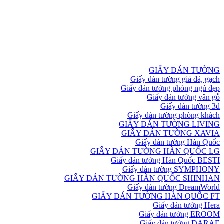
GIẤY DÁN TƯỜNG
Giấy dán tường giả đá, gạch
Giấy dán tường phòng ngủ đẹp
Giấy dán tường vân gỗ
Giấy dán tường 3d
Giấy dán tường phòng khách
GIẤY DÁN TƯỜNG LIVING
GIẤY DÁN TƯỜNG XAVIA
Giấy dán tường Hàn Quốc
GIẤY DÁN TƯỜNG HÀN QUỐC LG
Giấy dán tường Hàn Quốc BESTI
Giấy dán tường SYMPHONY
GIẤY DÁN TƯỜNG HÀN QUỐC SHINHAN
Giấy dán tường DreamWorld
GIẤY DÁN TƯỜNG HÀN QUỐC FT
Giấy dán tường Hera
Giấy dán tường EROOM
Giấy dán tường DARAE