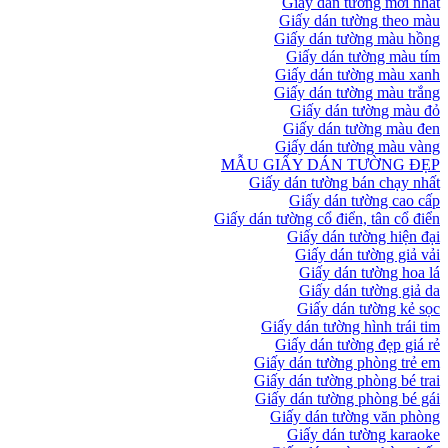
Giấy dán tường mới nhất
Giấy dán tường theo màu
Giấy dán tường màu hồng
Giấy dán tường màu tím
Giấy dán tường màu xanh
Giấy dán tường màu trắng
Giấy dán tường màu đỏ
Giấy dán tường màu đen
Giấy dán tường màu vàng
MẪU GIẤY DÁN TƯỜNG ĐẸP
Giấy dán tường bán chạy nhất
Giấy dán tường cao cấp
Giấy dán tường cổ điển, tân cổ điển
Giấy dán tường hiện đại
Giấy dán tường giả vải
Giấy dán tường hoa lá
Giấy dán tường giả da
Giấy dán tường kẻ sọc
Giấy dán tường hình trái tim
Giấy dán tường đẹp giá rẻ
Giấy dán tường phòng trẻ em
Giấy dán tường phòng bé trai
Giấy dán tường phòng bé gái
Giấy dán tường văn phòng
Giấy dán tường karaoke