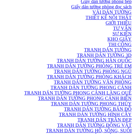
Giấy dán tường phòng bếp
Giấy dán tường phòng đọc sách
VẢI DÁN TƯỜNG
THIẾT KẾ NỘI THẤT
GIỚI THIỆU
TƯ VẤN
SỰ KIỆN
KHO GIẤY
THI CÔNG
TRANH DÁN TƯỜNG
TRANH DÁN TƯỜNG 3D
TRANH DÁN TƯỜNG HÀN QUỐC
TRANH DÁN TƯỜNG PHÒNG TRẺ EM
TRANH DÁN TƯỜNG PHÒNG NGỦ
TRANH DÁN TƯỜNG PHÒNG KHÁCH
TRANH DÁN TƯỜNG VĂN PHÒNG
TRANH DÁN TƯỜNG PHONG CẢNH
TRANH DÁN TƯỜNG PHONG CẢNH LÀNG QUÊ
TRANH DÁN TƯỜNG PHONG CẢNH BIỂN
TRANH DÁN TƯỜNG PHONG THỦY
TRANH DÁN TƯỜNG BẢN ĐỒ
TRANH DÁN TƯỜNG HÌNH CÂY
TRANH DÁN TRẦN ĐẸP
TRANH DÁN TƯỜNG ĐỘNG VẬT
TRANH DÁN TƯỜNG HỒ, SÔNG, SUỐI