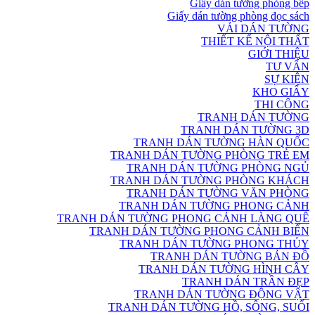
Giấy dán tường phòng bếp
Giấy dán tường phòng đọc sách
VẢI DÁN TƯỜNG
THIẾT KẾ NỘI THẤT
GIỚI THIỆU
TƯ VẤN
SỰ KIỆN
KHO GIẤY
THI CÔNG
TRANH DÁN TƯỜNG
TRANH DÁN TƯỜNG 3D
TRANH DÁN TƯỜNG HÀN QUỐC
TRANH DÁN TƯỜNG PHÒNG TRẺ EM
TRANH DÁN TƯỜNG PHÒNG NGỦ
TRANH DÁN TƯỜNG PHÒNG KHÁCH
TRANH DÁN TƯỜNG VĂN PHÒNG
TRANH DÁN TƯỜNG PHONG CẢNH
TRANH DÁN TƯỜNG PHONG CẢNH LÀNG QUÊ
TRANH DÁN TƯỜNG PHONG CẢNH BIỂN
TRANH DÁN TƯỜNG PHONG THỦY
TRANH DÁN TƯỜNG BẢN ĐỒ
TRANH DÁN TƯỜNG HÌNH CÂY
TRANH DÁN TRẦN ĐẸP
TRANH DÁN TƯỜNG ĐỘNG VẬT
TRANH DÁN TƯỜNG HỒ, SÔNG, SUỐI