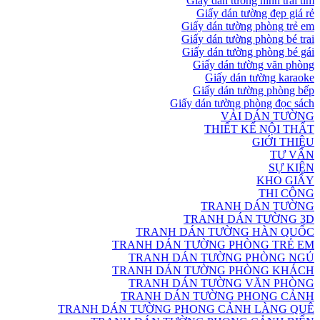
Giấy dán tường hình trái tim
Giấy dán tường đẹp giá rẻ
Giấy dán tường phòng trẻ em
Giấy dán tường phòng bé trai
Giấy dán tường phòng bé gái
Giấy dán tường văn phòng
Giấy dán tường karaoke
Giấy dán tường phòng bếp
Giấy dán tường phòng đọc sách
VẢI DÁN TƯỜNG
THIẾT KẾ NỘI THẤT
GIỚI THIỆU
TƯ VẤN
SỰ KIỆN
KHO GIẤY
THI CÔNG
TRANH DÁN TƯỜNG
TRANH DÁN TƯỜNG 3D
TRANH DÁN TƯỜNG HÀN QUỐC
TRANH DÁN TƯỜNG PHÒNG TRẺ EM
TRANH DÁN TƯỜNG PHÒNG NGỦ
TRANH DÁN TƯỜNG PHÒNG KHÁCH
TRANH DÁN TƯỜNG VĂN PHÒNG
TRANH DÁN TƯỜNG PHONG CẢNH
TRANH DÁN TƯỜNG PHONG CẢNH LÀNG QUÊ