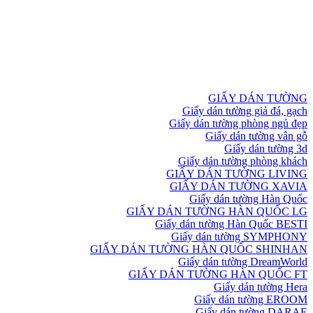
GIẤY DÁN TƯỜNG
Giấy dán tường giả đá, gạch
Giấy dán tường phòng ngủ đẹp
Giấy dán tường vân gỗ
Giấy dán tường 3d
Giấy dán tường phòng khách
GIẤY DÁN TƯỜNG LIVING
GIẤY DÁN TƯỜNG XAVIA
Giấy dán tường Hàn Quốc
GIẤY DÁN TƯỜNG HÀN QUỐC LG
Giấy dán tường Hàn Quốc BESTI
Giấy dán tường SYMPHONY
GIẤY DÁN TƯỜNG HÀN QUỐC SHINHAN
Giấy dán tường DreamWorld
GIẤY DÁN TƯỜNG HÀN QUỐC FT
Giấy dán tường Hera
Giấy dán tường EROOM
Giấy dán tường DARAE