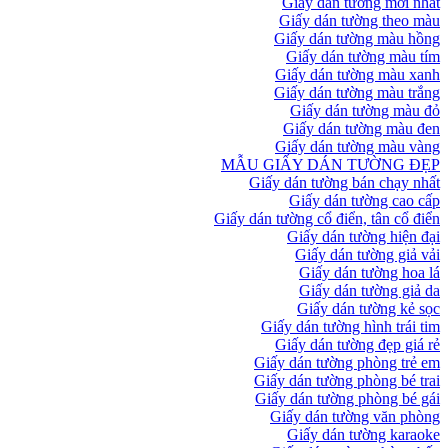
Giấy dán tường mới nhất
Giấy dán tường theo màu
Giấy dán tường màu hồng
Giấy dán tường màu tím
Giấy dán tường màu xanh
Giấy dán tường màu trắng
Giấy dán tường màu đỏ
Giấy dán tường màu đen
Giấy dán tường màu vàng
MẪU GIẤY DÁN TƯỜNG ĐẸP
Giấy dán tường bán chạy nhất
Giấy dán tường cao cấp
Giấy dán tường cổ điển, tân cổ điển
Giấy dán tường hiện đại
Giấy dán tường giả vải
Giấy dán tường hoa lá
Giấy dán tường giả da
Giấy dán tường kẻ sọc
Giấy dán tường hình trái tim
Giấy dán tường đẹp giá rẻ
Giấy dán tường phòng trẻ em
Giấy dán tường phòng bé trai
Giấy dán tường phòng bé gái
Giấy dán tường văn phòng
Giấy dán tường karaoke