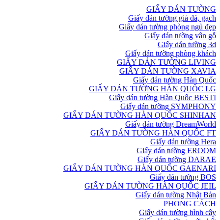
GIẤY DÁN TƯỜNG
Giấy dán tường giả đá, gạch
Giấy dán tường phòng ngủ đẹp
Giấy dán tường vân gỗ
Giấy dán tường 3d
Giấy dán tường phòng khách
GIẤY DÁN TƯỜNG LIVING
GIẤY DÁN TƯỜNG XAVIA
Giấy dán tường Hàn Quốc
GIẤY DÁN TƯỜNG HÀN QUỐC LG
Giấy dán tường Hàn Quốc BESTI
Giấy dán tường SYMPHONY
GIẤY DÁN TƯỜNG HÀN QUỐC SHINHAN
Giấy dán tường DreamWorld
GIẤY DÁN TƯỜNG HÀN QUỐC FT
Giấy dán tường Hera
Giấy dán tường EROOM
Giấy dán tường DARAE
GIẤY DÁN TƯỜNG HÀN QUỐC GAENARI
Giấy dán tường BOS
GIẤY DÁN TƯỜNG HÀN QUỐC JEIL
Giấy dán tường Nhật Bản
PHONG CÁCH
Giấy dán tường hình cây