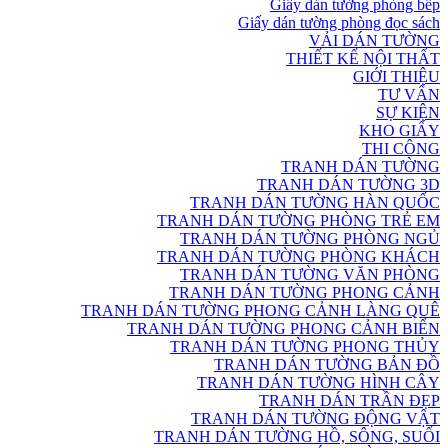
Giấy dán tường phòng bếp
Giấy dán tường phòng đọc sách
VẢI DÁN TƯỜNG
THIẾT KẾ NỘI THẤT
GIỚI THIỆU
TƯ VẤN
SỰ KIỆN
KHO GIẤY
THI CÔNG
TRANH DÁN TƯỜNG
TRANH DÁN TƯỜNG 3D
TRANH DÁN TƯỜNG HÀN QUỐC
TRANH DÁN TƯỜNG PHÒNG TRẺ EM
TRANH DÁN TƯỜNG PHÒNG NGỦ
TRANH DÁN TƯỜNG PHÒNG KHÁCH
TRANH DÁN TƯỜNG VĂN PHÒNG
TRANH DÁN TƯỜNG PHONG CẢNH
TRANH DÁN TƯỜNG PHONG CẢNH LÀNG QUÊ
TRANH DÁN TƯỜNG PHONG CẢNH BIỂN
TRANH DÁN TƯỜNG PHONG THỦY
TRANH DÁN TƯỜNG BẢN ĐỒ
TRANH DÁN TƯỜNG HÌNH CÂY
TRANH DÁN TRẦN ĐẸP
TRANH DÁN TƯỜNG ĐỘNG VẬT
TRANH DÁN TƯỜNG HỒ, SÔNG, SUỐI