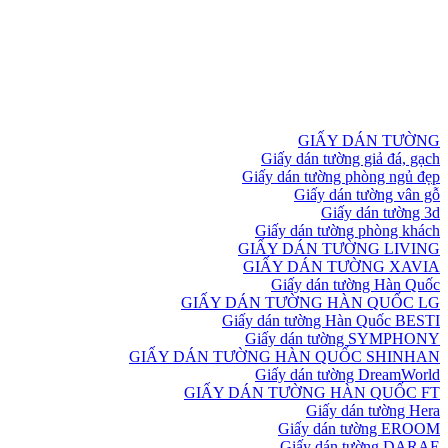
GIẤY DÁN TƯỜNG
Giấy dán tường giả đá, gạch
Giấy dán tường phòng ngủ đẹp
Giấy dán tường vân gỗ
Giấy dán tường 3d
Giấy dán tường phòng khách
GIẤY DÁN TƯỜNG LIVING
GIẤY DÁN TƯỜNG XAVIA
Giấy dán tường Hàn Quốc
GIẤY DÁN TƯỜNG HÀN QUỐC LG
Giấy dán tường Hàn Quốc BESTI
Giấy dán tường SYMPHONY
GIẤY DÁN TƯỜNG HÀN QUỐC SHINHAN
Giấy dán tường DreamWorld
GIẤY DÁN TƯỜNG HÀN QUỐC FT
Giấy dán tường Hera
Giấy dán tường EROOM
Giấy dán tường DARAE