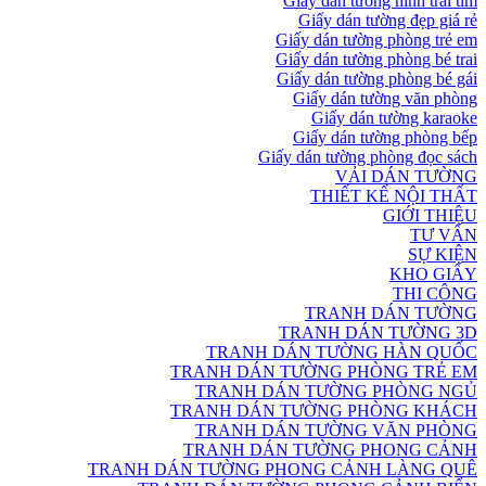
Giấy dán tường hình trái tim
Giấy dán tường đẹp giá rẻ
Giấy dán tường phòng trẻ em
Giấy dán tường phòng bé trai
Giấy dán tường phòng bé gái
Giấy dán tường văn phòng
Giấy dán tường karaoke
Giấy dán tường phòng bếp
Giấy dán tường phòng đọc sách
VẢI DÁN TƯỜNG
THIẾT KẾ NỘI THẤT
GIỚI THIỆU
TƯ VẤN
SỰ KIỆN
KHO GIẤY
THI CÔNG
TRANH DÁN TƯỜNG
TRANH DÁN TƯỜNG 3D
TRANH DÁN TƯỜNG HÀN QUỐC
TRANH DÁN TƯỜNG PHÒNG TRẺ EM
TRANH DÁN TƯỜNG PHÒNG NGỦ
TRANH DÁN TƯỜNG PHÒNG KHÁCH
TRANH DÁN TƯỜNG VĂN PHÒNG
TRANH DÁN TƯỜNG PHONG CẢNH
TRANH DÁN TƯỜNG PHONG CẢNH LÀNG QUÊ