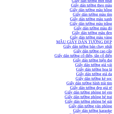
Giấy dán tường mới nhất
Giấy dán tường theo màu
Giấy dán tường màu hồng
Giấy dán tường màu tím
Giấy dán tường màu xanh
Giấy dán tường màu trắng
Giấy dán tường màu đỏ
Giấy dán tường màu đen
Giấy dán tường màu vàng
MẪU GIẤY DÁN TƯỜNG ĐẸP
Giấy dán tường bán chạy nhất
Giấy dán tường cao cấp
Giấy dán tường cổ điển, tân cổ điển
Giấy dán tường hiện đại
Giấy dán tường giả vải
Giấy dán tường hoa lá
Giấy dán tường giả da
Giấy dán tường kẻ sọc
Giấy dán tường hình trái tim
Giấy dán tường đẹp giá rẻ
Giấy dán tường phòng trẻ em
Giấy dán tường phòng bé trai
Giấy dán tường phòng bé gái
Giấy dán tường văn phòng
Giấy dán tường karaoke