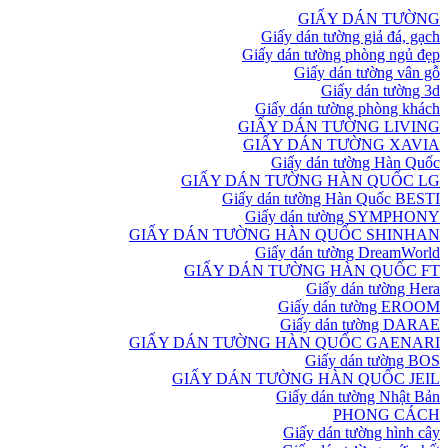
GIẤY DÁN TƯỜNG
Giấy dán tường giả đá, gạch
Giấy dán tường phòng ngủ đẹp
Giấy dán tường vân gỗ
Giấy dán tường 3d
Giấy dán tường phòng khách
GIẤY DÁN TƯỜNG LIVING
GIẤY DÁN TƯỜNG XAVIA
Giấy dán tường Hàn Quốc
GIẤY DÁN TƯỜNG HÀN QUỐC LG
Giấy dán tường Hàn Quốc BESTI
Giấy dán tường SYMPHONY
GIẤY DÁN TƯỜNG HÀN QUỐC SHINHAN
Giấy dán tường DreamWorld
GIẤY DÁN TƯỜNG HÀN QUỐC FT
Giấy dán tường Hera
Giấy dán tường EROOM
Giấy dán tường DARAE
GIẤY DÁN TƯỜNG HÀN QUỐC GAENARI
Giấy dán tường BOS
GIẤY DÁN TƯỜNG HÀN QUỐC JEIL
Giấy dán tường Nhật Bản
PHONG CÁCH
Giấy dán tường hình cây