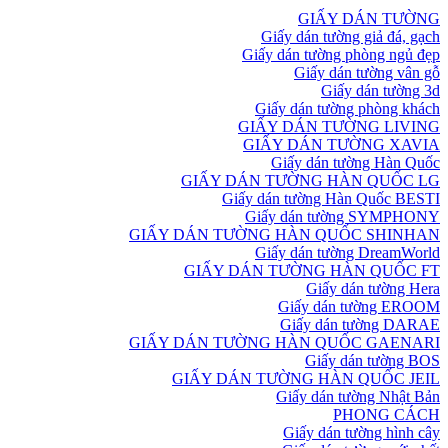
GIẤY DÁN TƯỜNG
Giấy dán tường giả đá, gạch
Giấy dán tường phòng ngủ đẹp
Giấy dán tường vân gỗ
Giấy dán tường 3d
Giấy dán tường phòng khách
GIẤY DÁN TƯỜNG LIVING
GIẤY DÁN TƯỜNG XAVIA
Giấy dán tường Hàn Quốc
GIẤY DÁN TƯỜNG HÀN QUỐC LG
Giấy dán tường Hàn Quốc BESTI
Giấy dán tường SYMPHONY
GIẤY DÁN TƯỜNG HÀN QUỐC SHINHAN
Giấy dán tường DreamWorld
GIẤY DÁN TƯỜNG HÀN QUỐC FT
Giấy dán tường Hera
Giấy dán tường EROOM
Giấy dán tường DARAE
GIẤY DÁN TƯỜNG HÀN QUỐC GAENARI
Giấy dán tường BOS
GIẤY DÁN TƯỜNG HÀN QUỐC JEIL
Giấy dán tường Nhật Bản
PHONG CÁCH
Giấy dán tường hình cây