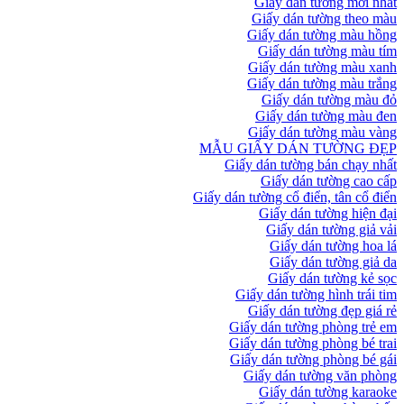
Giấy dán tường mới nhất
Giấy dán tường theo màu
Giấy dán tường màu hồng
Giấy dán tường màu tím
Giấy dán tường màu xanh
Giấy dán tường màu trắng
Giấy dán tường màu đỏ
Giấy dán tường màu đen
Giấy dán tường màu vàng
MẪU GIẤY DÁN TƯỜNG ĐẸP
Giấy dán tường bán chạy nhất
Giấy dán tường cao cấp
Giấy dán tường cổ điển, tân cổ điển
Giấy dán tường hiện đại
Giấy dán tường giả vải
Giấy dán tường hoa lá
Giấy dán tường giả da
Giấy dán tường kẻ sọc
Giấy dán tường hình trái tim
Giấy dán tường đẹp giá rẻ
Giấy dán tường phòng trẻ em
Giấy dán tường phòng bé trai
Giấy dán tường phòng bé gái
Giấy dán tường văn phòng
Giấy dán tường karaoke