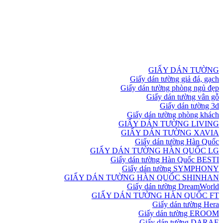
GIẤY DÁN TƯỜNG
Giấy dán tường giả đá, gạch
Giấy dán tường phòng ngủ đẹp
Giấy dán tường vân gỗ
Giấy dán tường 3d
Giấy dán tường phòng khách
GIẤY DÁN TƯỜNG LIVING
GIẤY DÁN TƯỜNG XAVIA
Giấy dán tường Hàn Quốc
GIẤY DÁN TƯỜNG HÀN QUỐC LG
Giấy dán tường Hàn Quốc BESTI
Giấy dán tường SYMPHONY
GIẤY DÁN TƯỜNG HÀN QUỐC SHINHAN
Giấy dán tường DreamWorld
GIẤY DÁN TƯỜNG HÀN QUỐC FT
Giấy dán tường Hera
Giấy dán tường EROOM
Giấy dán tường DARAE