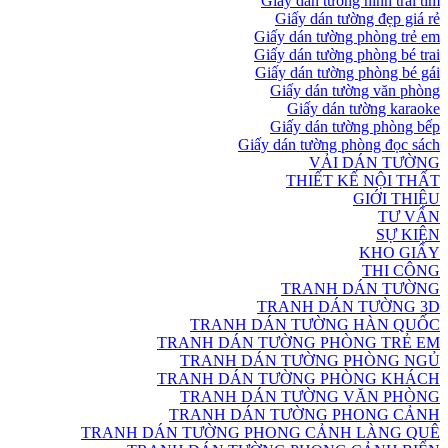
Giấy dán tường hình trái tim
Giấy dán tường đẹp giá rẻ
Giấy dán tường phòng trẻ em
Giấy dán tường phòng bé trai
Giấy dán tường phòng bé gái
Giấy dán tường văn phòng
Giấy dán tường karaoke
Giấy dán tường phòng bếp
Giấy dán tường phòng đọc sách
VẢI DÁN TƯỜNG
THIẾT KẾ NỘI THẤT
GIỚI THIỆU
TƯ VẤN
SỰ KIỆN
KHO GIẤY
THI CÔNG
TRANH DÁN TƯỜNG
TRANH DÁN TƯỜNG 3D
TRANH DÁN TƯỜNG HÀN QUỐC
TRANH DÁN TƯỜNG PHÒNG TRẺ EM
TRANH DÁN TƯỜNG PHÒNG NGỦ
TRANH DÁN TƯỜNG PHÒNG KHÁCH
TRANH DÁN TƯỜNG VĂN PHÒNG
TRANH DÁN TƯỜNG PHONG CẢNH
TRANH DÁN TƯỜNG PHONG CẢNH LÀNG QUÊ