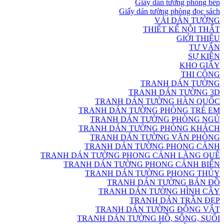
Giấy dán tường phòng bếp
Giấy dán tường phòng đọc sách
VẢI DÁN TƯỜNG
THIẾT KẾ NỘI THẤT
GIỚI THIỆU
TƯ VẤN
SỰ KIỆN
KHO GIẤY
THI CÔNG
TRANH DÁN TƯỜNG
TRANH DÁN TƯỜNG 3D
TRANH DÁN TƯỜNG HÀN QUỐC
TRANH DÁN TƯỜNG PHÒNG TRẺ EM
TRANH DÁN TƯỜNG PHÒNG NGỦ
TRANH DÁN TƯỜNG PHÒNG KHÁCH
TRANH DÁN TƯỜNG VĂN PHÒNG
TRANH DÁN TƯỜNG PHONG CẢNH
TRANH DÁN TƯỜNG PHONG CẢNH LÀNG QUÊ
TRANH DÁN TƯỜNG PHONG CẢNH BIỂN
TRANH DÁN TƯỜNG PHONG THỦY
TRANH DÁN TƯỜNG BẢN ĐỒ
TRANH DÁN TƯỜNG HÌNH CÂY
TRANH DÁN TRẦN ĐẸP
TRANH DÁN TƯỜNG ĐỘNG VẬT
TRANH DÁN TƯỜNG HỒ, SÔNG, SUỐI