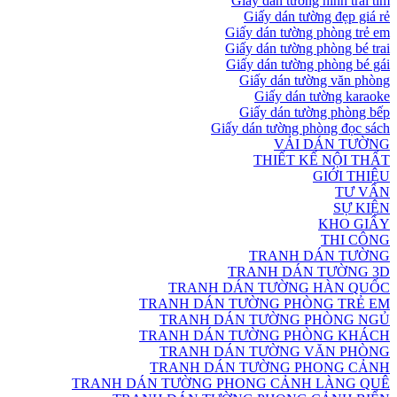
Giấy dán tường hình trái tim
Giấy dán tường đẹp giá rẻ
Giấy dán tường phòng trẻ em
Giấy dán tường phòng bé trai
Giấy dán tường phòng bé gái
Giấy dán tường văn phòng
Giấy dán tường karaoke
Giấy dán tường phòng bếp
Giấy dán tường phòng đọc sách
VẢI DÁN TƯỜNG
THIẾT KẾ NỘI THẤT
GIỚI THIỆU
TƯ VẤN
SỰ KIỆN
KHO GIẤY
THI CÔNG
TRANH DÁN TƯỜNG
TRANH DÁN TƯỜNG 3D
TRANH DÁN TƯỜNG HÀN QUỐC
TRANH DÁN TƯỜNG PHÒNG TRẺ EM
TRANH DÁN TƯỜNG PHÒNG NGỦ
TRANH DÁN TƯỜNG PHÒNG KHÁCH
TRANH DÁN TƯỜNG VĂN PHÒNG
TRANH DÁN TƯỜNG PHONG CẢNH
TRANH DÁN TƯỜNG PHONG CẢNH LÀNG QUÊ