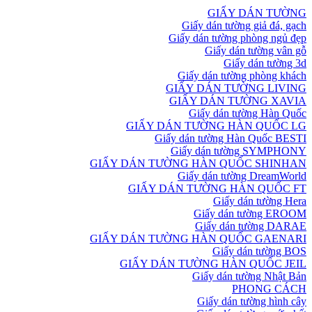
GIẤY DÁN TƯỜNG
Giấy dán tường giả đá, gạch
Giấy dán tường phòng ngủ đẹp
Giấy dán tường vân gỗ
Giấy dán tường 3d
Giấy dán tường phòng khách
GIẤY DÁN TƯỜNG LIVING
GIẤY DÁN TƯỜNG XAVIA
Giấy dán tường Hàn Quốc
GIẤY DÁN TƯỜNG HÀN QUỐC LG
Giấy dán tường Hàn Quốc BESTI
Giấy dán tường SYMPHONY
GIẤY DÁN TƯỜNG HÀN QUỐC SHINHAN
Giấy dán tường DreamWorld
GIẤY DÁN TƯỜNG HÀN QUỐC FT
Giấy dán tường Hera
Giấy dán tường EROOM
Giấy dán tường DARAE
GIẤY DÁN TƯỜNG HÀN QUỐC GAENARI
Giấy dán tường BOS
GIẤY DÁN TƯỜNG HÀN QUỐC JEIL
Giấy dán tường Nhật Bản
PHONG CÁCH
Giấy dán tường hình cây