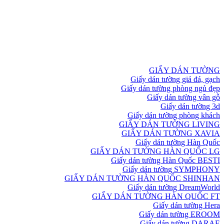
GIẤY DÁN TƯỜNG
Giấy dán tường giả đá, gạch
Giấy dán tường phòng ngủ đẹp
Giấy dán tường vân gỗ
Giấy dán tường 3d
Giấy dán tường phòng khách
GIẤY DÁN TƯỜNG LIVING
GIẤY DÁN TƯỜNG XAVIA
Giấy dán tường Hàn Quốc
GIẤY DÁN TƯỜNG HÀN QUỐC LG
Giấy dán tường Hàn Quốc BESTI
Giấy dán tường SYMPHONY
GIẤY DÁN TƯỜNG HÀN QUỐC SHINHAN
Giấy dán tường DreamWorld
GIẤY DÁN TƯỜNG HÀN QUỐC FT
Giấy dán tường Hera
Giấy dán tường EROOM
Giấy dán tường DARAE