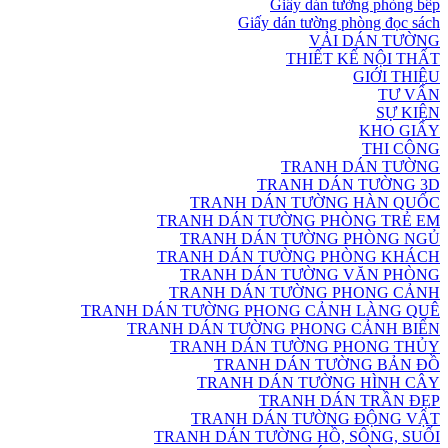
Giấy dán tường phòng bếp
Giấy dán tường phòng đọc sách
VẢI DÁN TƯỜNG
THIẾT KẾ NỘI THẤT
GIỚI THIỆU
TƯ VẤN
SỰ KIỆN
KHO GIẤY
THI CÔNG
TRANH DÁN TƯỜNG
TRANH DÁN TƯỜNG 3D
TRANH DÁN TƯỜNG HÀN QUỐC
TRANH DÁN TƯỜNG PHÒNG TRẺ EM
TRANH DÁN TƯỜNG PHÒNG NGỦ
TRANH DÁN TƯỜNG PHÒNG KHÁCH
TRANH DÁN TƯỜNG VĂN PHÒNG
TRANH DÁN TƯỜNG PHONG CẢNH
TRANH DÁN TƯỜNG PHONG CẢNH LÀNG QUÊ
TRANH DÁN TƯỜNG PHONG CẢNH BIỂN
TRANH DÁN TƯỜNG PHONG THỦY
TRANH DÁN TƯỜNG BẢN ĐỒ
TRANH DÁN TƯỜNG HÌNH CÂY
TRANH DÁN TRẦN ĐẸP
TRANH DÁN TƯỜNG ĐỘNG VẬT
TRANH DÁN TƯỜNG HỒ, SÔNG, SUỐI