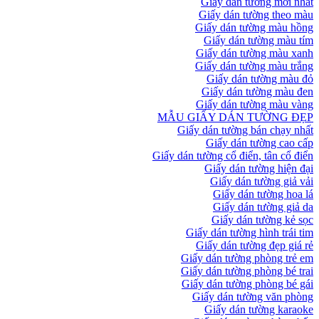
Giấy dán tường mới nhất
Giấy dán tường theo màu
Giấy dán tường màu hồng
Giấy dán tường màu tím
Giấy dán tường màu xanh
Giấy dán tường màu trắng
Giấy dán tường màu đỏ
Giấy dán tường màu đen
Giấy dán tường màu vàng
MẪU GIẤY DÁN TƯỜNG ĐẸP
Giấy dán tường bán chạy nhất
Giấy dán tường cao cấp
Giấy dán tường cổ điển, tân cổ điển
Giấy dán tường hiện đại
Giấy dán tường giả vải
Giấy dán tường hoa lá
Giấy dán tường giả da
Giấy dán tường kẻ sọc
Giấy dán tường hình trái tim
Giấy dán tường đẹp giá rẻ
Giấy dán tường phòng trẻ em
Giấy dán tường phòng bé trai
Giấy dán tường phòng bé gái
Giấy dán tường văn phòng
Giấy dán tường karaoke