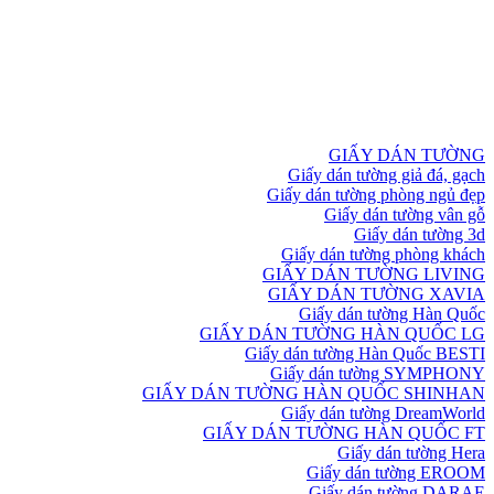
GIẤY DÁN TƯỜNG
Giấy dán tường giả đá, gạch
Giấy dán tường phòng ngủ đẹp
Giấy dán tường vân gỗ
Giấy dán tường 3d
Giấy dán tường phòng khách
GIẤY DÁN TƯỜNG LIVING
GIẤY DÁN TƯỜNG XAVIA
Giấy dán tường Hàn Quốc
GIẤY DÁN TƯỜNG HÀN QUỐC LG
Giấy dán tường Hàn Quốc BESTI
Giấy dán tường SYMPHONY
GIẤY DÁN TƯỜNG HÀN QUỐC SHINHAN
Giấy dán tường DreamWorld
GIẤY DÁN TƯỜNG HÀN QUỐC FT
Giấy dán tường Hera
Giấy dán tường EROOM
Giấy dán tường DARAE