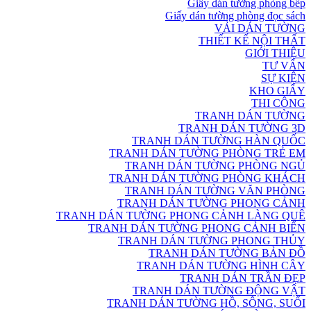
Giấy dán tường phòng bếp
Giấy dán tường phòng đọc sách
VẢI DÁN TƯỜNG
THIẾT KẾ NỘI THẤT
GIỚI THIỆU
TƯ VẤN
SỰ KIỆN
KHO GIẤY
THI CÔNG
TRANH DÁN TƯỜNG
TRANH DÁN TƯỜNG 3D
TRANH DÁN TƯỜNG HÀN QUỐC
TRANH DÁN TƯỜNG PHÒNG TRẺ EM
TRANH DÁN TƯỜNG PHÒNG NGỦ
TRANH DÁN TƯỜNG PHÒNG KHÁCH
TRANH DÁN TƯỜNG VĂN PHÒNG
TRANH DÁN TƯỜNG PHONG CẢNH
TRANH DÁN TƯỜNG PHONG CẢNH LÀNG QUÊ
TRANH DÁN TƯỜNG PHONG CẢNH BIỂN
TRANH DÁN TƯỜNG PHONG THỦY
TRANH DÁN TƯỜNG BẢN ĐỒ
TRANH DÁN TƯỜNG HÌNH CÂY
TRANH DÁN TRẦN ĐẸP
TRANH DÁN TƯỜNG ĐỘNG VẬT
TRANH DÁN TƯỜNG HỒ, SÔNG, SUỐI