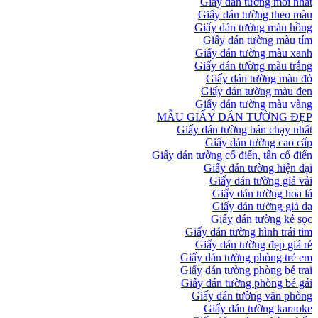
Giấy dán tường mới nhất
Giấy dán tường theo màu
Giấy dán tường màu hồng
Giấy dán tường màu tím
Giấy dán tường màu xanh
Giấy dán tường màu trắng
Giấy dán tường màu đỏ
Giấy dán tường màu đen
Giấy dán tường màu vàng
MẪU GIẤY DÁN TƯỜNG ĐẸP
Giấy dán tường bán chạy nhất
Giấy dán tường cao cấp
Giấy dán tường cổ điển, tân cổ điển
Giấy dán tường hiện đại
Giấy dán tường giả vải
Giấy dán tường hoa lá
Giấy dán tường giả da
Giấy dán tường kẻ sọc
Giấy dán tường hình trái tim
Giấy dán tường đẹp giá rẻ
Giấy dán tường phòng trẻ em
Giấy dán tường phòng bé trai
Giấy dán tường phòng bé gái
Giấy dán tường văn phòng
Giấy dán tường karaoke