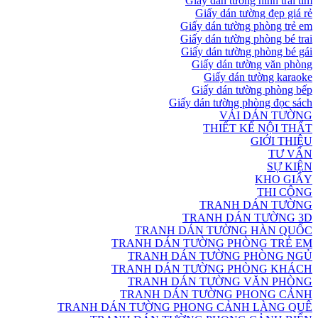
Giấy dán tường hình trái tim
Giấy dán tường đẹp giá rẻ
Giấy dán tường phòng trẻ em
Giấy dán tường phòng bé trai
Giấy dán tường phòng bé gái
Giấy dán tường văn phòng
Giấy dán tường karaoke
Giấy dán tường phòng bếp
Giấy dán tường phòng đọc sách
VẢI DÁN TƯỜNG
THIẾT KẾ NỘI THẤT
GIỚI THIỆU
TƯ VẤN
SỰ KIỆN
KHO GIẤY
THI CÔNG
TRANH DÁN TƯỜNG
TRANH DÁN TƯỜNG 3D
TRANH DÁN TƯỜNG HÀN QUỐC
TRANH DÁN TƯỜNG PHÒNG TRẺ EM
TRANH DÁN TƯỜNG PHÒNG NGỦ
TRANH DÁN TƯỜNG PHÒNG KHÁCH
TRANH DÁN TƯỜNG VĂN PHÒNG
TRANH DÁN TƯỜNG PHONG CẢNH
TRANH DÁN TƯỜNG PHONG CẢNH LÀNG QUÊ