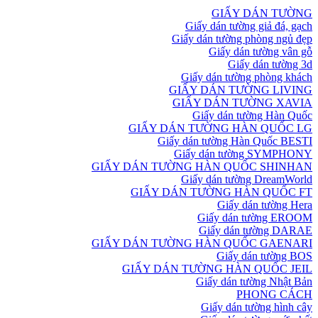
GIẤY DÁN TƯỜNG
Giấy dán tường giả đá, gạch
Giấy dán tường phòng ngủ đẹp
Giấy dán tường vân gỗ
Giấy dán tường 3d
Giấy dán tường phòng khách
GIẤY DÁN TƯỜNG LIVING
GIẤY DÁN TƯỜNG XAVIA
Giấy dán tường Hàn Quốc
GIẤY DÁN TƯỜNG HÀN QUỐC LG
Giấy dán tường Hàn Quốc BESTI
Giấy dán tường SYMPHONY
GIẤY DÁN TƯỜNG HÀN QUỐC SHINHAN
Giấy dán tường DreamWorld
GIẤY DÁN TƯỜNG HÀN QUỐC FT
Giấy dán tường Hera
Giấy dán tường EROOM
Giấy dán tường DARAE
GIẤY DÁN TƯỜNG HÀN QUỐC GAENARI
Giấy dán tường BOS
GIẤY DÁN TƯỜNG HÀN QUỐC JEIL
Giấy dán tường Nhật Bản
PHONG CÁCH
Giấy dán tường hình cây