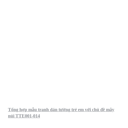
Tổng hợp mẫu tranh dán tường trẻ em với chủ đề mây
núi TTE001-014