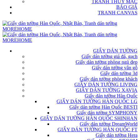
TRANH THỦY MẶC
BÁO GIÁ
TRANH CANVAS
GIẤY DÁN TƯỜNG
Giấy dán tường giả đá, gạch
Giấy dán tường phòng ngủ đẹp
Giấy dán tường vân gỗ
Giấy dán tường 3d
Giấy dán tường phòng khách
GIẤY DÁN TƯỜNG LIVING
GIẤY DÁN TƯỜNG XAVIA
Giấy dán tường Hàn Quốc
GIẤY DÁN TƯỜNG HÀN QUỐC LG
Giấy dán tường Hàn Quốc BESTI
Giấy dán tường SYMPHONY
GIẤY DÁN TƯỜNG HÀN QUỐC SHINHAN
Giấy dán tường DreamWorld
GIẤY DÁN TƯỜNG HÀN QUỐC FT
Giấy dán tường Hera