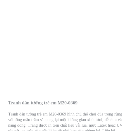
Tranh dán tường trẻ em M20-0369
Tranh dán tường trẻ em M20-0369 hình chú thỏ chơi đùa trong rừng
với tông mầu trầm sẽ mang lại một không gian xinh tươi, dễ chịu và
năng động. Trang được in trên chất liệu vải lụa, mực Latex hoặc UV
sắc nét, an toàn cho sức khỏe rất phù hợp cho phòng bé. Liên hệ