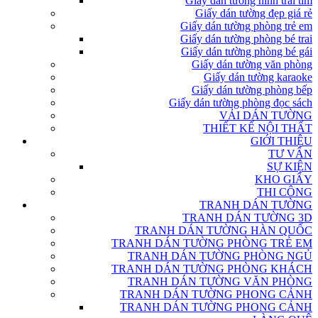
Giấy dán tường hình trái tim
Giấy dán tường đẹp giá rẻ
Giấy dán tường phòng trẻ em
Giấy dán tường phòng bé trai
Giấy dán tường phòng bé gái
Giấy dán tường văn phòng
Giấy dán tường karaoke
Giấy dán tường phòng bếp
Giấy dán tường phòng đọc sách
VẢI DÁN TƯỜNG
THIẾT KẾ NỘI THẤT
GIỚI THIỆU
TƯ VẤN
SỰ KIỆN
KHO GIẤY
THI CÔNG
TRANH DÁN TƯỜNG
TRANH DÁN TƯỜNG 3D
TRANH DÁN TƯỜNG HÀN QUỐC
TRANH DÁN TƯỜNG PHÒNG TRẺ EM
TRANH DÁN TƯỜNG PHÒNG NGỦ
TRANH DÁN TƯỜNG PHÒNG KHÁCH
TRANH DÁN TƯỜNG VĂN PHÒNG
TRANH DÁN TƯỜNG PHONG CẢNH
TRANH DÁN TƯỜNG PHONG CẢNH