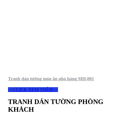
Tranh dán tường món ăn nhà hàng MH-001
>>CLICK XEM THÊM<<
TRANH DÁN TƯỜNG PHÒNG
KHÁCH