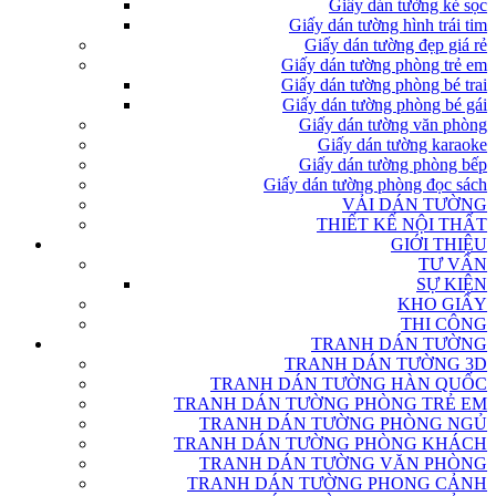
Giấy dán tường kẻ sọc
Giấy dán tường hình trái tim
Giấy dán tường đẹp giá rẻ
Giấy dán tường phòng trẻ em
Giấy dán tường phòng bé trai
Giấy dán tường phòng bé gái
Giấy dán tường văn phòng
Giấy dán tường karaoke
Giấy dán tường phòng bếp
Giấy dán tường phòng đọc sách
VẢI DÁN TƯỜNG
THIẾT KẾ NỘI THẤT
GIỚI THIỆU
TƯ VẤN
SỰ KIỆN
KHO GIẤY
THI CÔNG
TRANH DÁN TƯỜNG
TRANH DÁN TƯỜNG 3D
TRANH DÁN TƯỜNG HÀN QUỐC
TRANH DÁN TƯỜNG PHÒNG TRẺ EM
TRANH DÁN TƯỜNG PHÒNG NGỦ
TRANH DÁN TƯỜNG PHÒNG KHÁCH
TRANH DÁN TƯỜNG VĂN PHÒNG
TRANH DÁN TƯỜNG PHONG CẢNH