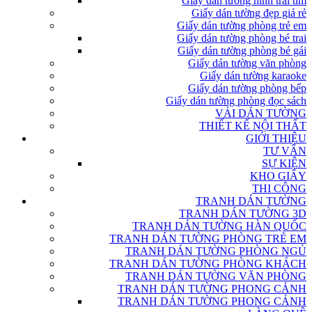
Giấy dán tường hình trái tim
Giấy dán tường đẹp giá rẻ
Giấy dán tường phòng trẻ em
Giấy dán tường phòng bé trai
Giấy dán tường phòng bé gái
Giấy dán tường văn phòng
Giấy dán tường karaoke
Giấy dán tường phòng bếp
Giấy dán tường phòng đọc sách
VẢI DÁN TƯỜNG
THIẾT KẾ NỘI THẤT
GIỚI THIỆU
TƯ VẤN
SỰ KIỆN
KHO GIẤY
THI CÔNG
TRANH DÁN TƯỜNG
TRANH DÁN TƯỜNG 3D
TRANH DÁN TƯỜNG HÀN QUỐC
TRANH DÁN TƯỜNG PHÒNG TRẺ EM
TRANH DÁN TƯỜNG PHÒNG NGỦ
TRANH DÁN TƯỜNG PHÒNG KHÁCH
TRANH DÁN TƯỜNG VĂN PHÒNG
TRANH DÁN TƯỜNG PHONG CẢNH
TRANH DÁN TƯỜNG PHONG CẢNH