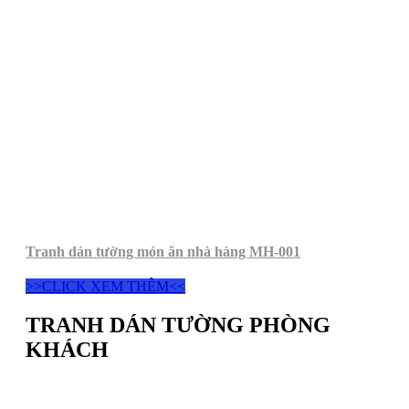
Tranh dán tường món ăn nhà hàng MH-001
>>CLICK XEM THÊM<<
TRANH DÁN TƯỜNG PHÒNG
KHÁCH