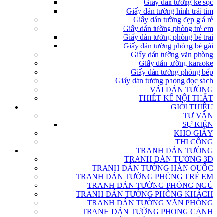
Giấy dán tường kẻ sọc
Giấy dán tường hình trái tim
Giấy dán tường đẹp giá rẻ
Giấy dán tường phòng trẻ em
Giấy dán tường phòng bé trai
Giấy dán tường phòng bé gái
Giấy dán tường văn phòng
Giấy dán tường karaoke
Giấy dán tường phòng bếp
Giấy dán tường phòng đọc sách
VẢI DÁN TƯỜNG
THIẾT KẾ NỘI THẤT
GIỚI THIỆU
TƯ VẤN
SỰ KIỆN
KHO GIẤY
THI CÔNG
TRANH DÁN TƯỜNG
TRANH DÁN TƯỜNG 3D
TRANH DÁN TƯỜNG HÀN QUỐC
TRANH DÁN TƯỜNG PHÒNG TRẺ EM
TRANH DÁN TƯỜNG PHÒNG NGỦ
TRANH DÁN TƯỜNG PHÒNG KHÁCH
TRANH DÁN TƯỜNG VĂN PHÒNG
TRANH DÁN TƯỜNG PHONG CẢNH