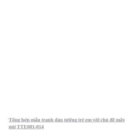
Tổng hợp mẫu tranh dán tường trẻ em với chủ đề mây
núi TTE001-014