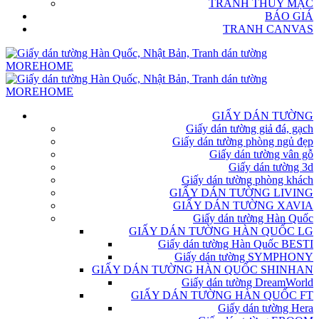
TRANH THỦY MẶC
BÁO GIÁ
TRANH CANVAS
GIẤY DÁN TƯỜNG
Giấy dán tường giả đá, gạch
Giấy dán tường phòng ngủ đẹp
Giấy dán tường vân gỗ
Giấy dán tường 3d
Giấy dán tường phòng khách
GIẤY DÁN TƯỜNG LIVING
GIẤY DÁN TƯỜNG XAVIA
Giấy dán tường Hàn Quốc
GIẤY DÁN TƯỜNG HÀN QUỐC LG
Giấy dán tường Hàn Quốc BESTI
Giấy dán tường SYMPHONY
GIẤY DÁN TƯỜNG HÀN QUỐC SHINHAN
Giấy dán tường DreamWorld
GIẤY DÁN TƯỜNG HÀN QUỐC FT
Giấy dán tường Hera