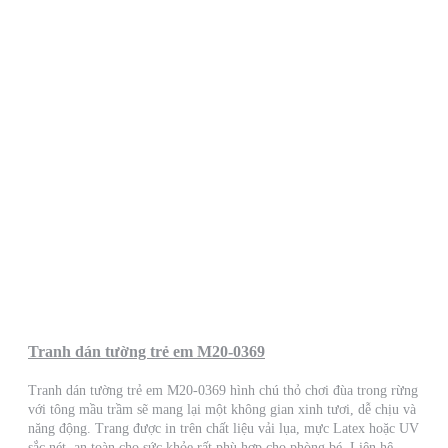
Tranh dán tường trẻ em M20-0369
Tranh dán tường trẻ em M20-0369 hình chú thỏ chơi đùa trong rừng
với tông mầu trầm sẽ mang lại một không gian xinh tươi, dễ chịu và
năng động. Trang được in trên chất liệu vải lụa, mực Latex hoặc UV
sắc nét, an toàn cho sức khỏe rất phù hợp cho phòng bé. Liên hệ